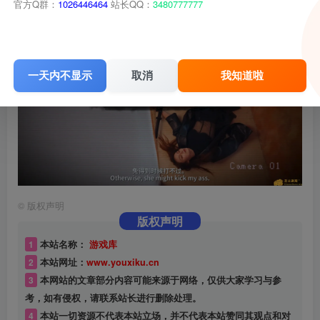
官方Q群：
1026446464
站长QQ：
3480777777
一天内不显示
取消
我知道啦
©
版权声明
版权声明
1
本站名称：
游戏库
2
本站网址：
www.youxiku.cn
3
本网站的文章部分内容可能来源于网络，仅供大家学习与参
考，如有侵权，请联系站长进行删除处理。
4
本站一切资源不代表本站立场，并不代表本站赞同其观点和对