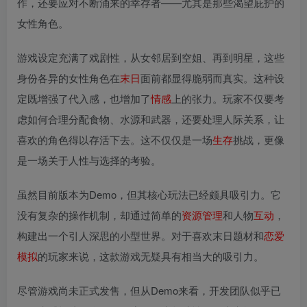
作，还要应对不断涌来的幸存者——尤其是那些渴望庇护的
女性角色。
游戏设定充满了戏剧性，从女邻居到空姐、再到明星，这些
身份各异的女性角色在
末日
面前都显得脆弱而真实。这种设
定既增强了代入感，也增加了
情感
上的张力。玩家不仅要考
虑如何合理分配食物、水源和武器，还要处理人际关系，让
喜欢的角色得以存活下去。这不仅仅是一场
生存
挑战，更像
是一场关于人性与选择的考验。
虽然目前版本为Demo，但其核心玩法已经颇具吸引力。它
没有复杂的操作机制，却通过简单的
资源
管理
和人物
互动
，
构建出一个引人深思的小型世界。对于喜欢末日题材和
恋爱
模拟
的玩家来说，这款游戏无疑具有相当大的吸引力。
尽管游戏尚未正式发售，但从Demo来看，开发团队似乎已