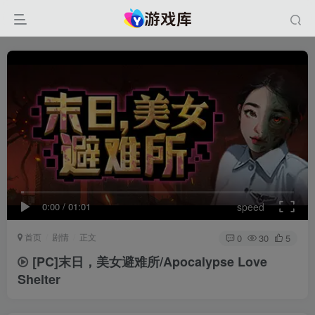
0:00
/
01:01
speed
首页
剧情
正文
0
30
5
[PC]末日，美女避难所/Apocalypse Love
Shelter