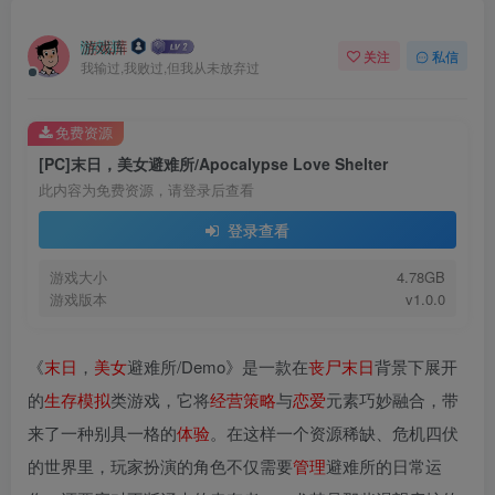
游戏库
关注
私信
我输过,我败过,但我从未放弃过
免费资源
[PC]末日，美女避难所/Apocalypse Love Shelter
此内容为免费资源，请登录后查看
登录查看
游戏大小
4.78GB
游戏版本
v1.0.0
《
末日
，
美女
避难所/Demo》是一款在
丧尸
末日
背景下展开
的
生存
模拟
类游戏，它将
经营
策略
与
恋爱
元素巧妙融合，带
来了一种别具一格的
体验
。在这样一个资源稀缺、危机四伏
的世界里，玩家扮演的角色不仅需要
管理
避难所的日常运