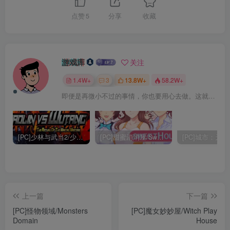
点赞
5
分享
收藏
游戏库
关注
1.4W+
3
13.8W+
58.2W+
即便是再微小不过的事情，你也要用心去做。这就是成功的秘密
[PC]少林与武当2/少林vs武当2/Shaolin vs Wutang 2
[PC]甜蜜消消屋/Sweet House
上一篇
下一篇
[PC]怪物领域/Monsters
[PC]魔女妙妙屋/Witch Play
Domain
House