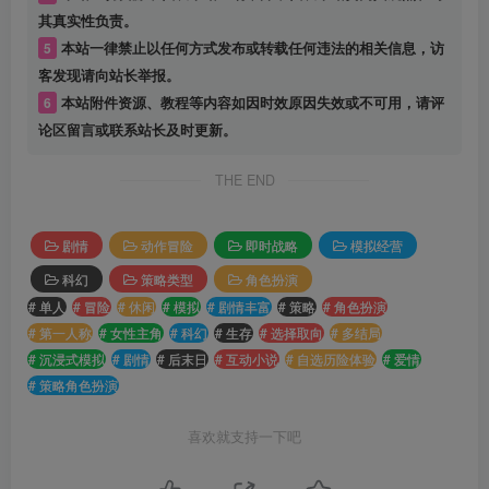
其真实性负责。
5
本站一律禁止以任何方式发布或转载任何违法的相关信息，访
客发现请向站长举报。
6
本站附件资源、教程等内容如因时效原因失效或不可用，请评
论区留言或联系站长及时更新。
THE END
剧情
动作冒险
即时战略
模拟经营
科幻
策略类型
角色扮演
# 单人
# 冒险
# 休闲
# 模拟
# 剧情丰富
# 策略
# 角色扮演
# 第一人称
# 女性主角
# 科幻
# 生存
# 选择取向
# 多结局
# 沉浸式模拟
# 剧情
# 后末日
# 互动小说
# 自选历险体验
# 爱情
# 策略角色扮演
喜欢就支持一下吧