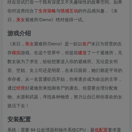
经在尝试打造一个既有深度又不失趣味性的故事空间。如果
你对这类结合了
生存
策略
与
情感
互动
的作品感兴趣，《末
日，
美女
避难所/Demo》绝对值得一试。
游戏介绍
《末日，
美女
避难所/Demo》是一款以
丧尸
末日为背景的生
存
模拟
游戏。在这个世界中，你提前
建造
了一个避难所，无
数女孩为了求生，纷纷想要进入你的避难所。无论是女邻
居、空姐、女上司还是明星，在末日面前，她们都是平等的
幸存者。从一名普通职员开始，你将逐步成为命运的主宰，
通过
经营
好避难所来抵御丧尸的袭击。你需要合理分配食
物、水源和武器，寻找各种物资，努力让自己和你喜欢的女
孩活下去！
安装配置
系统：需要 64 位处理器和操作系统CPU：最
低配置
要求显