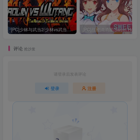
[PC]少林与武当2/少林vs武当2/Shaolin vs Wutang 2
[PC]甜蜜消消屋/Sweet Hous
评论
抢沙发
请登录后发表评论
登录
注册