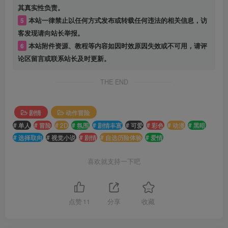
其真实性负责。
5
本站一律禁止以任何方式发布或转载任何违法的相关信息，访
客发现请向站长举报。
6
本站附件资源、教程等内容如因时效原因失效或不可用，请评
论区留言或联系站长及时更新。
THE END
剧情
动作冒险
# 单人
# 冒险
# 2D
# 氛围
# 剧情丰富
# 可爱
# 彩色
# 动漫
# 黑暗
# 选择取向
# 视觉小说
# 剧情
# 自选历险体验
# 爱情
喜欢就支持一下吧
点赞
11
分享
收藏