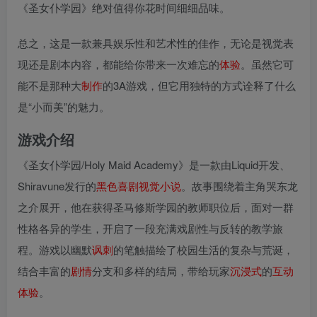
《圣女仆学园》绝对值得你花时间细细品味。
总之，这是一款兼具娱乐性和艺术性的佳作，无论是视觉表
现还是剧本内容，都能给你带来一次难忘的
体验
。虽然它可
能不是那种大
制作
的3A游戏，但它用独特的方式诠释了什么
是“小而美”的魅力。
游戏介绍
《圣女仆学园/Holy Maid Academy》是一款由Liquid开发、
Shiravune发行的
黑色
喜剧
视觉小说
。故事围绕着主角哭东龙
之介展开，他在获得圣马修斯学园的教师职位后，面对一群
性格各异的学生，开启了一段充满戏剧性与反转的教学旅
程。游戏以幽默
讽刺
的笔触描绘了校园生活的复杂与荒诞，
结合丰富的
剧情
分支和多样的结局，带给玩家
沉浸式
的
互动
体验
。