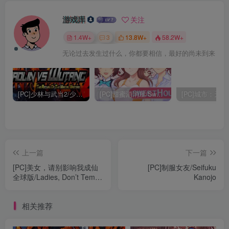
游戏库
关注
1.4W+
3
13.8W+
58.2W+
无论过去发生过什么，你都要相信，最好的尚未到来
[PC]少林与武当2/少林vs武当2/Shaolin vs Wutang 2
[PC]甜蜜消消屋/Sweet House
上一篇
下一篇
[PC]美女，请别影响我成仙
[PC]制服女友/Seifuku
全球版/Ladies, Don’t Tempt
Kanojo
My Immortality
相关推荐