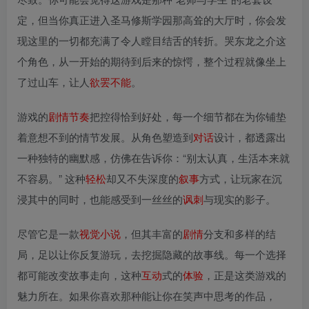
定，但当你真正进入圣马修斯学园那高耸的大厅时，你会发
现这里的一切都充满了令人瞠目结舌的转折。哭东龙之介这
个角色，从一开始的期待到后来的惊愕，整个过程就像坐上
了过山车，让人
欲罢不能
。
游戏的
剧情
节奏
把控得恰到好处，每一个细节都在为你铺垫
着意想不到的情节发展。从角色塑造到
对话
设计，都透露出
一种独特的幽默感，仿佛在告诉你：“别太认真，生活本来就
不容易。” 这种
轻松
却又不失深度的
叙事
方式，让玩家在沉
浸其中的同时，也能感受到一丝丝的
讽刺
与现实的影子。
尽管它是一款
视觉小说
，但其丰富的
剧情
分支和多样的结
局，足以让你反复游玩，去挖掘隐藏的故事线。每一个选择
都可能改变故事走向，这种
互动
式的
体验
，正是这类游戏的
魅力所在。如果你喜欢那种能让你在笑声中思考的作品，