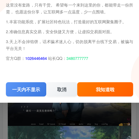
这里没有套路，只有干货。 希望每一个来到这里的你，都能带走一份所
需， 也愿这份分享，让互联网多一点温度，少一点围墙。
1.丰富功能系统，扩展社区特色玩法，打造最好的互联网聚集圈子。
2.准确信息真实交易，安全快捷又方便，让虚拟交易面对面。
3.天上不会掉馅饼，话术骗术迷人心，切勿脱离平台线下交易，被骗与
平台无关！
官方Q群：
1026446464
站长QQ：
3480777777
一天内不显示
取消
我知道啦