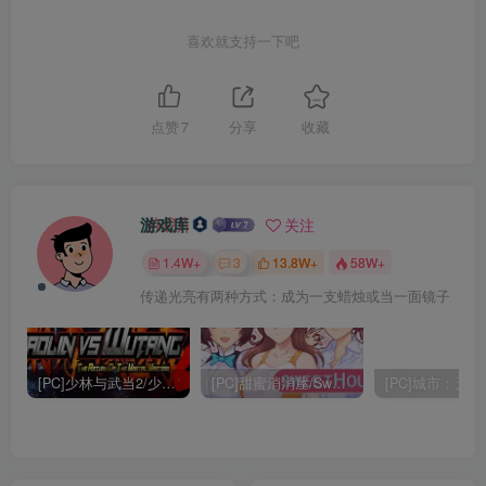
喜欢就支持一下吧
点赞
7
分享
收藏
游戏库
关注
1.4W+
3
13.8W+
58W+
传递光亮有两种方式：成为一支蜡烛或当一面镜子
[PC]少林与武当2/少林vs武当2/Shaolin vs Wutang 2
[PC]甜蜜消消屋/Sweet House