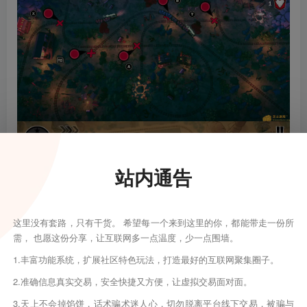
站内通告
这里没有套路，只有干货。 希望每一个来到这里的你，都能带走一份所
需， 也愿这份分享，让互联网多一点温度，少一点围墙。
1.丰富功能系统，扩展社区特色玩法，打造最好的互联网聚集圈子。
2.准确信息真实交易，安全快捷又方便，让虚拟交易面对面。
3.天上不会掉馅饼，话术骗术迷人心，切勿脱离平台线下交易，被骗与