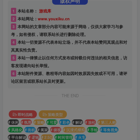
版权声明
1
本站名称：
游戏库
2
本站网址：
www.youxiku.cn
3
本网站的文章部分内容可能来源于网络，仅供大家学习与参
考，如有侵权，请联系站长进行删除处理。
4
本站一切资源不代表本站立场，并不代表本站赞同其观点和对
其真实性负责。
5
本站一律禁止以任何方式发布或转载任何违法的相关信息，访
客发现请向站长举报。
6
本站附件资源、教程等内容如因时效原因失效或不可用，请评
论区留言或联系站长及时更新。
THE END
即时战略
策略类型
# 休闲
# 氛围
# 策略
# 可爱
# 彩色
# 解谜
# 放松
# 第三人称
# 风格化
# 街机
# 阖家
# 俯视
# 沉浸式模拟
# 手绘
# 等角视角
# 平台解谜
# 逻辑
# 2.5D
# 时间管理
# 火车