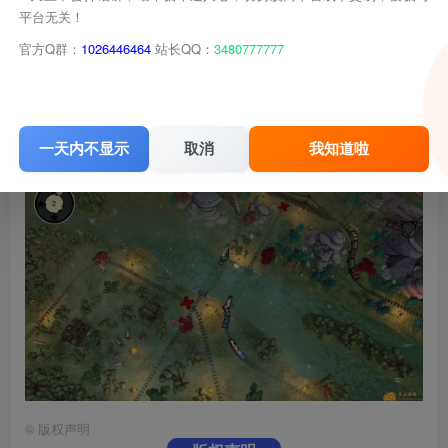
平台无关！
官方Q群：
1026446464
站长QQ：
3480777777
一天内不显示
取消
我知道啦
©
版权声明