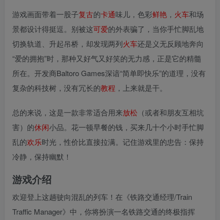
游戏画面带着一股子
复古
的
卡通
味儿，色彩
鲜艳
，
火车
和场
景都设计得挺逗。别被这
可爱
的外表骗了，当你手忙脚乱地
切换轨道、升起吊桥，却发现两列
火车
还是义无反顾地奔向
“爱的拥抱”时，那种又好气又好笑的无力感，正是它的精髓
所在。开发商Baltoro Games深谙“简单即快乐”的道理，没有
复杂的科技树，没有冗长的
教程
，上来就是干。
总的来说，这是一款非常适合用来
放松
（或者和朋友互相坑
害）的
休闲
小品。花一顿早餐的钱，买来几十个小时手忙脚
乱的
欢乐
时光，性价比直接拉满。记住游戏里的忠告：保持
冷静，保持幽默！
游戏介绍
欢迎登上这趟驶向混乱的列车！在《铁路交通经理/Train
Traffic Manager》中，你将扮演一名铁路交通的终极指挥