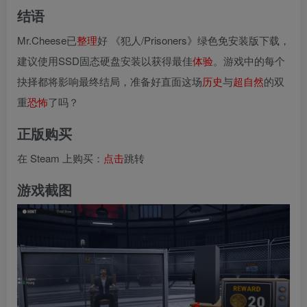
结语
Mr.Cheese已
整理
好 《犯人/Prisoners》绿色免安装版下载，
建议使用SSD固态硬盘安装以获得最佳
体验
。游戏中的每个
抉择都将影响最终结局，准备好直面这场
历史
与
超
自然
的双
重
恐怖
了吗？
正版购买
在 Steam 上购买：
点击
跳转
游戏截图