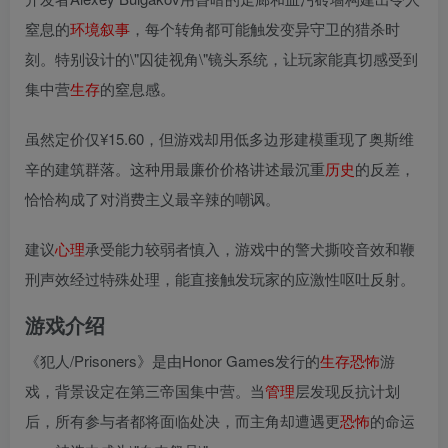
窒息的
环境
叙事
，每个转角都可能触发变异守卫的猎杀时
刻。特别设计的\"囚徒视角\"镜头系统，让玩家能真切感受到
集中营
生存
的窒息感。
虽然定价仅¥15.60，但游戏却用低多边形建模重现了奥斯维
辛的建筑群落。这种用最廉价价格讲述最沉重
历史
的反差，
恰恰构成了对消费主义最辛辣的嘲讽。
建议
心理
承受能力较弱者慎入，游戏中的警犬撕咬音效和鞭
刑声效经过特殊处理，能直接触发玩家的应激性呕吐反射。
游戏介绍
《犯人/Prisoners》是由Honor Games发行的
生存
恐怖
游
戏，背景设定在第三帝国集中营。当
管理
层发现反抗计划
后，所有参与者都将面临处决，而主角却遭遇更
恐怖
的命运