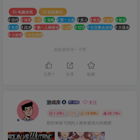
电脑游戏
联机整合
# 动作
# 休闲
# 3D
# 策略
# 第一人称
# 多人
# 欢乐
# 合作
# 射击
# 生存
# 战术
# 第一人称射击
# 心理
# 对话
# 社交聚会游戏
# 大逃杀
# 小游戏
# 社交推理
喜欢就支持一下吧
点赞
7
分享
收藏
游戏库
关注
1.4W+
3
13.8W+
58.1W+
那些单独飞翔的人拥有最强大的翅膀