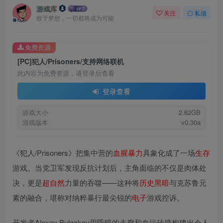
游戏库
关注
私信
敢于梦想，一切都将成为可能
免费资源
[PC]犯人/Prisoners/支持网络联机
此内容为免费资源，请登录后查看
登录查看
游戏大小
2.62GB
游戏版本
v0.30a
《犯人/Prisoners》把集中营的
血腥
暴力
具象化成了一场
生存
游戏。当党卫军发现反抗计划后，主角面临的不仅是肉体处
决，更是
超
自然
力量的吞噬——这种将
历史
黑暗
与克苏鲁元
素的融合，堪称对纳粹暴行最尖锐的
电子
游戏控诉。
开发者Alexey Bulgakov用昏暗的走廊和血污砖墙构建出令人