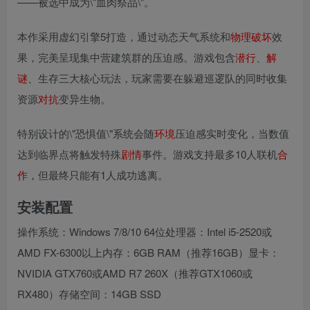
——被选中成为\"血肉祭品\"。
本作采用虚幻引擎5打造，通过动态天气系统和
物理
破坏
效
果，完美呈现集中营建筑群的压迫感。游戏包含
潜行
、
解
谜
、生存三大核心玩法，玩家需要在躲避巡逻队的同时收集
资源
对抗
变异生物。
特别设计的\"恐惧值\"系统会随
环境
压迫感实时变化，当数值
达到临界点将触发特殊
剧情
事件。游戏支持最多10人联机
合
作
，但最终只能有1人成功逃离。
安装配置
操作系统：Windows 7/8/10 64位处理器：Intel i5-2520或
AMD FX-6300以上内存：6GB RAM（推荐16GB）显卡：
NVIDIA GTX760或AMD R7 260X（推荐GTX1060或
RX480）存储空间：14GB SSD