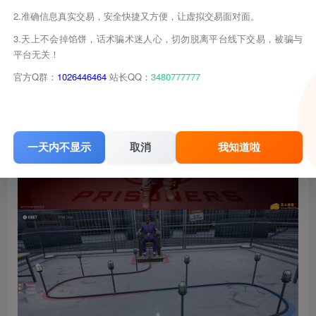
2.准确信息真实交易，安全快捷又方便，让虚拟交易面对面。
3.天上不会掉馅饼，话术骗术迷人心，切勿脱离平台线下交易，被骗与
平台无关！
官方Q群：
1026446464
站长QQ：
3480777777
一天内不显示
取消
我知道啦