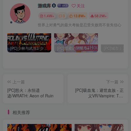
游戏库
关注
1.4W+
3
13.8W+
58.2W+
世界上对勇气的最大考验是忍受失败而不丧失信心
[PC]少林与武当2/少林vs武当2/Shaolin vs Wutang 2
[PC]甜蜜消消屋/Sweet House
上一篇
下一篇
[PC]怒火：永恒遗
[PC]吸血鬼：避世血族 - 正
迹/WRATH: Aeon of Ruin
义VR/Vampire: The
Masquerade - Justice VR
相关推荐