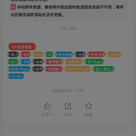
6
本站附件资源、教程等内容如因时效原因失效或不可用，请评
论区留言或联系站长及时更新。
THE END
动作冒险
# 单人
# 动作
# 独立
# 2D
# 抢先体验
# 动漫
# 女性主角
# 控制器
# 战斗
# 手绘
# 未来
# 赛博朋克
# 清版动作
# 类 Rogue
# 轻度 Rogue
# 机甲
# 华丽格斗
# 动作类 Rogue
# 超人类主义
# 2D 格斗
喜欢就支持一下吧
点赞
11
分享
收藏