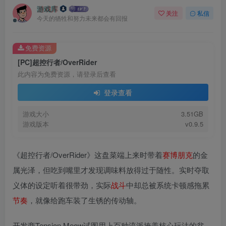
游戏库
关注
私信
今天的牺牲和努力未来都会有回报
免费资源
[PC]超控行者/OverRider
此内容为免费资源，请登录后查看
登录查看
游戏大小
3.51GB
游戏版本
v0.9.5
《超控行者/OverRider》这盘菜端上来时带着
赛博朋克
的金
属光泽，但吃到嘴里才发现调味料放得过于随性。实时夺取
义体的设定听着很带劲，实际
战斗
中却总被系统卡顿感拖累
节奏
，就像给跑车装了生锈的传动轴。
开发商Tension Meow试图用上百种流派掩盖核心玩法的贫