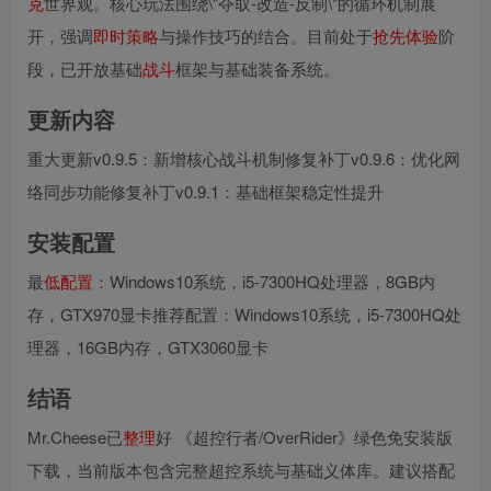
克
世界观。核心玩法围绕\"夺取-改造-反制\"的循环机制展
开，强调
即时
策略
与操作技巧的结合。目前处于
抢先
体验
阶
段，已开放基础
战斗
框架与基础装备系统。
更新内容
重大更新v0.9.5：新增核心战斗机制修复补丁v0.9.6：优化网
络同步功能修复补丁v0.9.1：基础框架稳定性提升
安装配置
最
低配置
：Windows10系统，i5-7300HQ处理器，8GB内
存，GTX970显卡推荐配置：Windows10系统，i5-7300HQ处
理器，16GB内存，GTX3060显卡
结语
Mr.Cheese已
整理
好 《超控行者/OverRider》绿色免安装版
下载，当前版本包含完整超控系统与基础义体库。建议搭配