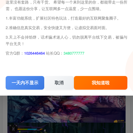
这里没有套路，只有干货。 希望每一个来到这里的你，都能带走一份所
需， 也愿这份分享，让互联网多一点温度，少一点围墙。
1.丰富功能系统，扩展社区特色玩法，打造最好的互联网聚集圈子。
2.准确信息真实交易，安全快捷又方便，让虚拟交易面对面。
3.天上不会掉馅饼，话术骗术迷人心，切勿脱离平台线下交易，被骗与
平台无关！
官方Q群：
1026446464
站长QQ：
3480777777
一天内不显示
取消
我知道啦