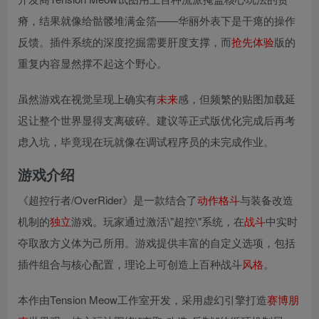
瘠，结果就像给骷髅堆满金箔——华丽外表下是干瘪的操作
反馈。插件系统的深度挖掘需要肝度支撑，而
抢先
体验
版的
重复内容显然撑不起这个野心。
虽然游戏在视觉呈现上确实有
未来
感，但频繁的贴图加载延
迟让整个世界显得支离破碎。建议等正式版优化完成后再考
虑入坑，毕竟现在玩就像在调试程序员的未完成作业。
游戏介绍
《超控行者/OverRider》是一款结合了
动作
格斗
与装备改造
机制的
独立
游戏。玩家通过激活\"超控\"系统，在
战斗
中实时
夺取敌方义体为己所用。游戏提供丰富的自定义选项，包括
插件组合与核心配置，理论上可创造上百种战斗
风格
。
本作由Tension Meow工作室开发，采用虚幻引擎打造
赛博朋