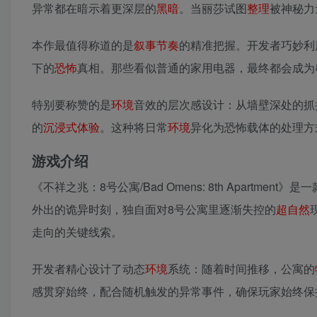
异常都在暗示着更深层的
黑暗
。当丽莎试图
整理
被神秘力
本作最值得称道的是
叙事
节奏
的精准把握。开发者巧妙利
下的
恐怖
真相。那些看似普通的家用电器，最终都会成为
特别要称赞的是
环境
音效的层次感设计：从墙壁深处的抓
的
沉浸式
体验
。这种将日常
环境
异化为恐怖载体的处理方
游戏介绍
《不祥之兆：8号公寓/Bad Omens: 8th Apartment》是一
外出的诡异时刻，独自面对8号公寓里逐渐失控的
超
自然
走向的关键线索。
开发者精心设计了动态
环境
系统：随着时间推移，公寓的
感贯穿始终，配合随机触发的异常事件，确保玩家始终保