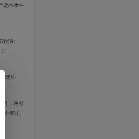
当恐怖事件
推荐配置:
11
行稳定性
佳作，用精
每个感官。