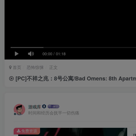
00:00
/
01:18
首页
恐怖惊悚
正文
[PC]不祥之兆：8号公寓/Bad Omens: 8th Apartm
游戏库
时间和经历会抚平一切伤痛
免费资源