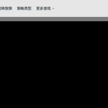
恐怖惊悚
策略类型
更多游戏
全站积分可通