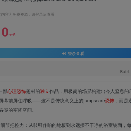
此内容为免费资源，请登录后查看
0
5
￥
￥
登录查看
Build
为一部
心理
恐怖
题材的
独立
作品，用极简的场景构建出令人窒息的
前屏住呼吸——这不是传统意义上的jumpscare
恐怖
，而是
吞噬的密闭空间。
现出惊人的细节把控力：从吱呀作响的地板到永远擦不干净的浴室镜面，