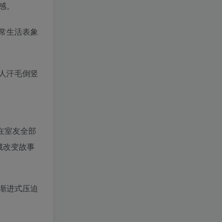
感。
常生活表象
人汗毛倒竖
在室友全部
藏改变故事
渐进式压迫