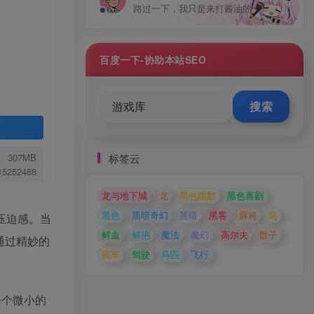
路过一下，我只是来打酱油的！
百度一下-协助本站SEO
搜索
标签云
307MB
.15252488
龙与地下城
龙
黑色幽默
黑色喜剧
黑色
黑暗奇幻
黑暗
黑客
麻将
鸟
压迫感。当
鲜血
鲜艳
魔法
魔幻
高尔夫
骰子
通过精妙的
骑车
驾驶
马匹
飞行
每个微小的