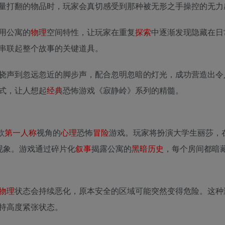
量打翻的物品时，玩家会真切感受到那种被无形之手操控的无力
用公寓的
物理
空间特性，让玩家在重复
探索
中逐渐发现隐藏在日
串联起整个故事的关键道具。
挠声到忽远忽近的脚步声，配合忽明忽暗的灯光，成功营造出令
式，让人想起
经典
恐怖游戏《寂静岭》系列的精髓。
款
第一人称
视角的
心理
恐怖
冒险
游戏。玩家将扮演大学生丽莎，
现象。游戏通过碎片化
叙事
揭露公寓的
黑暗
历史
，每个房间都暗
物理
状态会持续恶化，原本安全的区域可能突然变得危险。这种
持高度紧张状态。