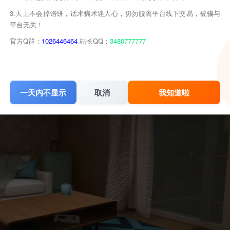
3.天上不会掉馅饼，话术骗术迷人心，切勿脱离平台线下交易，被骗与
平台无关！
官方Q群：
1026446464
站长QQ：
3480777777
一天内不显示
取消
我知道啦