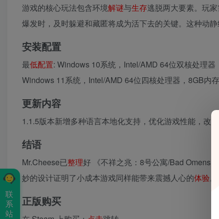
游戏的核心玩法包含环境
解谜
与
生存
逃脱两大要素。玩家
爆发时，及时躲避和藏匿将成为活下去的关键。这种动静
安装配置
最
低配置
: Windows 10系统，Intel/AMD 64位双核处
Windows 11系统，Intel/AMD 64位四核处理器，8GB内存，
更新内容
1.1.5版本新增多种语言本地化支持，优化游戏性能，改
结语
Mr.Cheese已
整理
好 《不祥之兆：8号公寓/Bad Omens:
妙的设计证明了小成本游戏同样能带来震撼人心的
体验
。
联
正版购买
系
站
在 Steam 上购买：
点击
跳转