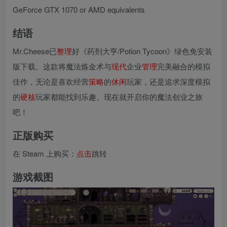
GeForce GTX 1070 or AMD equivalents
结语
Mr.Cheese已
整理
好《药剂大亨/Potion Tycoon》绿色免安装
版下载。这款将魔法炼金术与
现代
企业
管理
完美融合的模拟
佳作，无论是喜欢经营
策略
的
休闲
玩家，还是追求深度模拟
的
硬核
玩家都能找到乐趣。现在就开启你的魔法创业之旅
吧！
正版购买
在 Steam 上购买：
点击
跳转
游戏截图