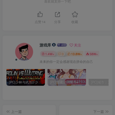
喜欢就支持一下吧
点赞
14
分享
收藏
游戏库
关注
1.4W+
3
13.8W+
58W+
未来的你一定会感谢现在拼命的自己
[PC]少林与武当2/少林vs武当2/Shaolin vs Wutang 2
[PC]甜蜜消消屋/Sweet House
上一篇
下一篇