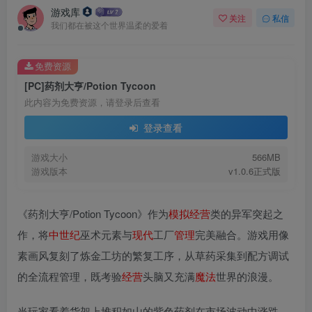
游戏库
关注
私信
我们都在被这个世界温柔的爱着
免费资源
[PC]药剂大亨/Potion Tycoon
此内容为免费资源，请登录后查看
登录查看
游戏大小
566MB
游戏版本
v1.0.6正式版
《药剂大亨/Potion Tycoon》作为
模拟
经营
类的异军突起之
作，将
中世纪
巫术元素与
现代
工厂
管理
完美融合。游戏用像
素画风复刻了炼金工坊的繁复工序，从草药采集到配方调试
的全流程管理，既考验
经营
头脑又充满
魔法
世界的浪漫。
当玩家看着货架上堆积如山的紫色药剂在市场波动中涨跌，