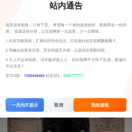
站内通告
这里没有套路，只有干货。 希望每一个来到这里的你，都能带走一份所
需， 也愿这份分享，让互联网多一点温度，少一点围墙。
1.丰富功能系统，扩展社区特色玩法，打造最好的互联网聚集圈子。
2.准确信息真实交易，安全快捷又方便，让虚拟交易面对面。
3.天上不会掉馅饼，话术骗术迷人心，切勿脱离平台线下交易，被骗与
平台无关！
官方Q群：
1026446464
站长QQ：
3480777777
一天内不显示
取消
我知道啦