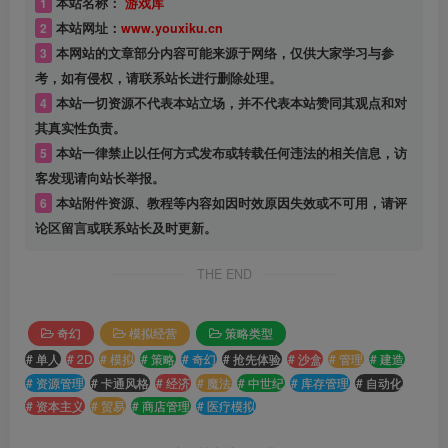
1
本站名称：
游戏库
2
本站网址：
www.youxiku.cn
3
本网站的文章部分内容可能来源于网络，仅供大家学习与参
考，如有侵权，请联系站长进行删除处理。
4
本站一切资源不代表本站立场，并不代表本站赞同其观点和对
其真实性负责。
5
本站一律禁止以任何方式发布或转载任何违法的相关信息，访
客发现请向站长举报。
6
本站附件资源、教程等内容如因时效原因失效或不可用，请评
论区留言或联系站长及时更新。
THE END
奇幻
模拟经营
策略类型
# 单人
# 2D
# 模拟
# 策略
# 奇幻
# 抢先体验
# 沙盒
# 管理
# 建造
# 资源管理
# 卡通风格
# 经济
# 魔法
# 中世纪
# 库存管理
# 自动化
# 资本主义
# 贸易
# 商店管理
# 医疗模拟