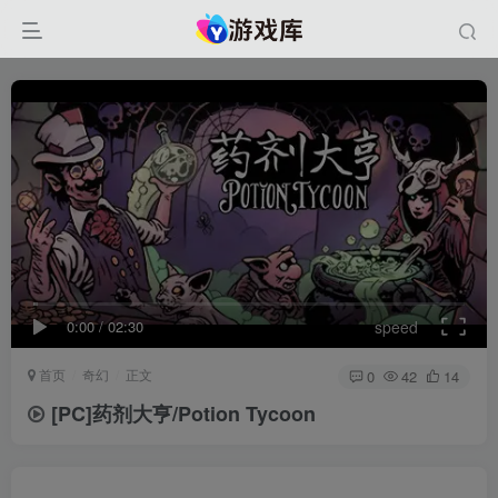
0:00
/
02:30
speed
首页
奇幻
正文
0
42
14
[PC]药剂大亨/Potion Tycoon