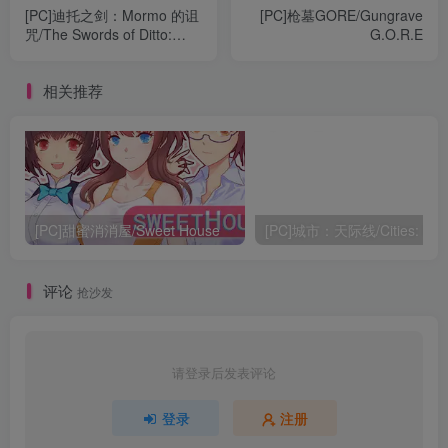
[PC]迪托之剑：Mormo 的诅
[PC]枪墓GORE/Gungrave
咒/The Swords of Ditto:
G.O.R.E
Mormo\'s Curse
相关推荐
[PC]甜蜜消消屋/Sweet House
评论
抢沙发
请登录后发表评论
登录
注册