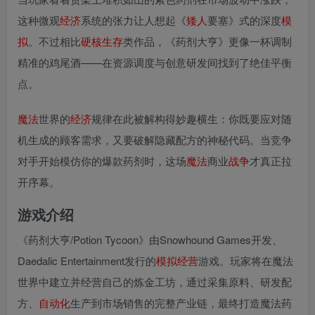
这种微观
经济
系统的张力让人想起《
矮人
要塞》式的深度
模
拟
。不过相比
硬核
生存
类作品，《药剂大亨》更像一杯调制
精准的鸡尾酒——在资源调度与创意研发间找到了绝佳平衡
点。
魔法
世界的
经济
规律在此被解构得妙趣横生：你既要应对随
机生成的顾客需求，又要破解隐藏配方的神秘代码。当竞争
对手开始模仿你的爆款药剂时，这场
魔法
商业
战争
才真正拉
开序幕。
游戏介绍
《药剂大亨/Potion Tycoon》由Snowhound Games开发、
Daedalic Entertainment发行的
模拟
经营
游戏。玩家将在魔法
世界中建立并经营自己的炼金工坊，通过采集原料、研发配
方、
自动化
生产到市场销售的完整产业链，最终打造魔法药