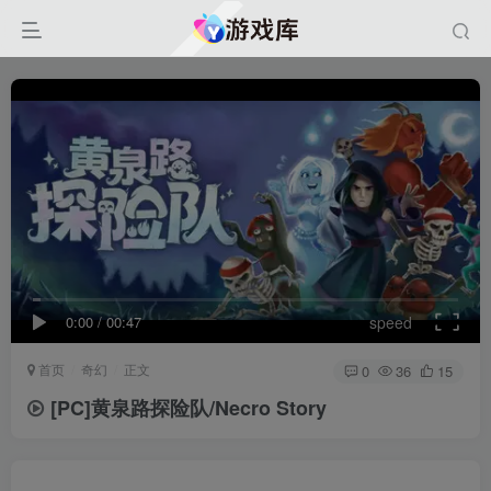
0:00
/
00:47
speed
首页
奇幻
正文
0
36
15
[PC]黄泉路探险队/Necro Story