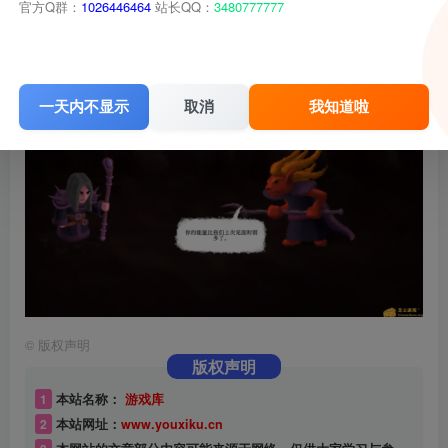
官方Q群：
1026446464
站长QQ：
3480777777
一天内不显示
取消
我知道啦
©
版权声明
版权声明
1
本站名称：
游戏库
2
本站网址：
www.youxiku.cn