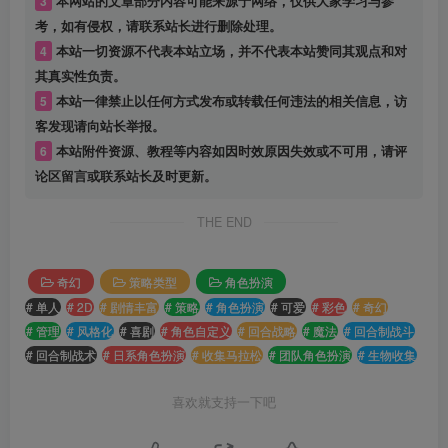
3
本网站的文章部分内容可能来源于网络，仅供大家学习与参
考，如有侵权，请联系站长进行删除处理。
4
本站一切资源不代表本站立场，并不代表本站赞同其观点和对
其真实性负责。
5
本站一律禁止以任何方式发布或转载任何违法的相关信息，访
客发现请向站长举报。
6
本站附件资源、教程等内容如因时效原因失效或不可用，请评
论区留言或联系站长及时更新。
THE END
奇幻
策略类型
角色扮演
# 单人
# 2D
# 剧情丰富
# 策略
# 角色扮演
# 可爱
# 彩色
# 奇幻
# 管理
# 风格化
# 喜剧
# 角色自定义
# 回合战略
# 魔法
# 回合制战斗
# 回合制战术
# 日系角色扮演
# 收集马拉松
# 团队角色扮演
# 生物收集
喜欢就支持一下吧