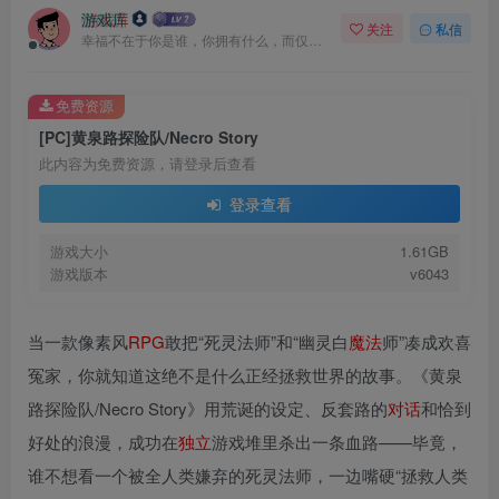
游戏库
关注
私信
幸福不在于你是谁，你拥有什么，而仅仅在于你自己怎么看待
免费资源
[PC]黄泉路探险队/Necro Story
此内容为免费资源，请登录后查看
登录查看
游戏大小
1.61GB
游戏版本
v6043
当一款像素风
RPG
敢把“死灵法师”和“幽灵白
魔法
师”凑成欢喜
冤家，你就知道这绝不是什么正经拯救世界的故事。《黄泉
路探险队/Necro Story》用荒诞的设定、反套路的
对话
和恰到
好处的浪漫，成功在
独立
游戏堆里杀出一条血路——毕竟，
谁不想看一个被全人类嫌弃的死灵法师，一边嘴硬“拯救人类