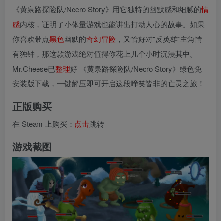
《黄泉路探险队/Necro Story》用它独特的幽默感和细腻的
情
感
内核，证明了小体量游戏也能讲出打动人心的故事。如果
你喜欢带点
黑色
幽默的
奇幻
冒险
，又恰好对“反英雄”主角情
有独钟，那这款游戏绝对值得你花上几个小时沉浸其中。
Mr.Cheese已
整理
好 《黄泉路探险队/Necro Story》绿色免
安装版下载，一键解压即可开启这段啼笑皆非的亡灵之旅！
正版购买
在 Steam 上购买：
点击
跳转
游戏截图