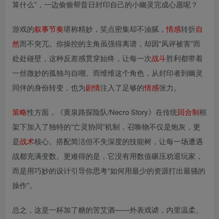
算什么”，一边偷偷帮昔日封印自己的小幽灵完成心愿呢？
游戏的
叙事
节奏
堪称精妙，笑点密集却不油腻，
情感
转折
自
然
而不突兀。你操控的主角虽强得离谱，却因“风评被害”而
处处碰壁，这种反差感贯穿始终，让每一次
战斗
胜利都带着
一丝微妙的孤独与自嘲。而维维这个角色，从封印者到幽灵
同伴的身份转变，也为
剧情
注入了足够的
情感
张力。
策略
性方面，《黄泉路探险队/Necro Story》在传统
回合制
框
架下加入了独特的“亡灵协同”机制，召唤物不仅是炮灰，更
是
战术
核心。搭配简洁但不失深度的技能树，让每一场遭遇
战都充满变数。更难得的是，它没有用数值碾压劝退玩家，
而是用巧妙的设计引导你思考“如何用最少的资源打出最骚的
操作”。
总之，这是一杯加了糖的苦艾酒——外表戏谑，内里温柔。