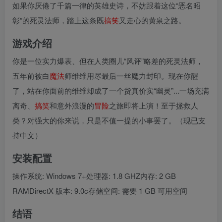
如果你厌倦了千篇一律的英雄史诗，不妨跟着这位“恶名昭
彰”的死灵法师，踏上这条既
搞笑
又走心的黄泉之路。
游戏介绍
你是一位实力爆表、但在人类圈儿“风评”略差的死灵法师，
五年前被白
魔法
师维维用尽最后一丝魔力封印。现在你醒
了，站在你面前的维维却成了一个货真价实“幽灵”...一场充满
离奇、
搞笑
和意外浪漫的
冒险
之旅即将上演！至于拯救人
类？对强大的你来说，只是不值一提的小事罢了。（现已支
持中文）
安装配置
操作系统: Windows 7+处理器: 1.8 GHZ内存: 2 GB
RAMDirectX 版本: 9.0c存储空间: 需要 1 GB 可用空间
结语