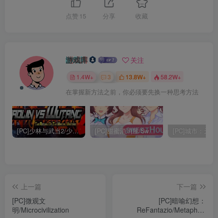
点赞
15
分享
收藏
游戏库
关注
1.4W+
3
13.8W+
58.2W+
在掌握新方法之前，你必须要先换一种思考方法
[PC]少林与武当2/少林vs武当2/Shaolin vs Wutang 2
[PC]甜蜜消消屋/Sweet House
上一篇
下一篇
[PC]微观文
[PC]暗喻幻想：
明/Microcivilization
ReFantazio/Metaphor: