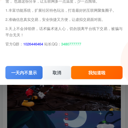
需， 也愿这份分享，让互联网多一点温度，少一点围墙。
1.丰富功能系统，扩展社区特色玩法，打造最好的互联网聚集圈子。
2.准确信息真实交易，安全快捷又方便，让虚拟交易面对面。
3.天上不会掉馅饼，话术骗术迷人心，切勿脱离平台线下交易，被骗与
平台无关！
官方Q群：
1026446464
站长QQ：
3480777777
一天内不显示
取消
我知道啦