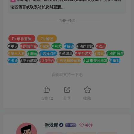
论区留言或联系站长及时更新。
THE END
动作冒险
解谜
# 单人
# 剧情丰富
# 探索
# 可爱
# 解谜
# 动作冒险
# 欢乐
# 第三人称
# 阖家
# 选择取向
# 多结局
# 平台游戏
# 魔法
# 横向滚屏
# 卡通
# 平台解谜
# 3D平台
# 自选历险体验
# 故事架构丰富
# 重制
喜欢就支持一下吧
点赞
12
分享
收藏
游戏库
关注