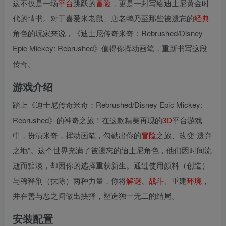
这不仅是一场
平台
跳跃的
冒险
，更是一封写给迪士尼黄金时
代的情书。对于喜爱米老鼠、唐老鸭乃至那些被遗忘的
经典
角色的玩家来说，《迪士尼传奇米奇：Rebrushed/Disney
Epic Mickey: Rebrushed》值得你挥动画笔，重新书写这段
传奇。
游戏介绍
踏上《迪士尼传奇米奇：Rebrushed/Disney Epic Mickey:
Rebrushed》的神奇之旅！在这款精美再现的
3D
平台游戏
中，扮演米奇，挥动画笔，勾勒出你的
冒险
之旅、改变“遗弃
之地”。这个世界充满了被遗忘的迪士尼角色，他们因时间流
逝而黯淡，却因你的选择重获新生。通过使用颜料（创造）
与稀释剂（抹除）两种力量，你将
解谜
、
战斗
、重建
环境
，
并在善与恶之间做出抉择，塑造独一无二的结局。
安装配置