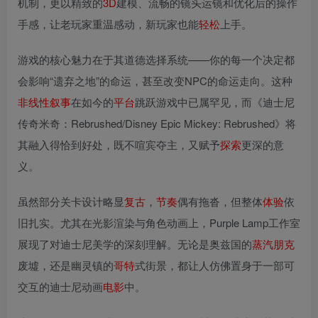
机制，更以精致的
3D
建模、流畅的镜头运镜和优化后的操作
手感，让老玩家重温感动，新玩家也能
轻松
上手。
游戏的核心魅力在于其道德选择系统——你的每一个决定都
会影响“遗弃之地”的命运，甚至改变NPC的命运走向。这种
非
线性
叙事
在如今的
平台
跳跃游戏中已属罕见，而《迪士尼
传奇米奇：Rebrushed/Disney Epic Mickey: Rebrushed》将
其融入得恰到好处，既不喧宾夺主，又赋予
探索
更深的意
义。
虽然部分关卡设计略显
复古
，
节奏
偶有拖沓，但整体
体验
依
旧扎实。尤其在光影渲染与角色动画上，Purple Lamp工作室
展现了对迪士尼美学的深刻理解。无论是奥兹国的
蒸汽朋克
废墟，还是幽灵镇的
哥特
式街景，都让人仿佛置身于一部可
交互的迪士尼动画
电影
中。