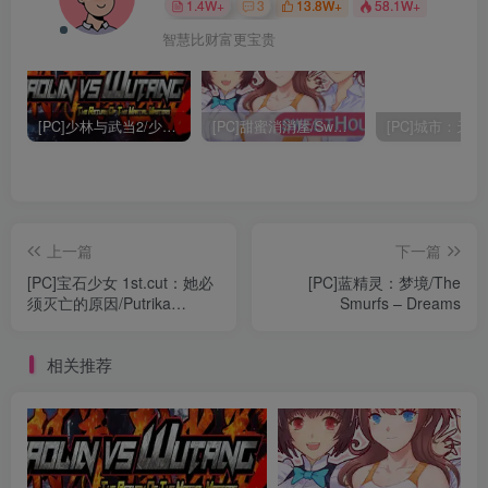
1.4W+
3
13.8W+
58.1W+
智慧比财富更宝贵
[PC]少林与武当2/少林vs武当2/Shaolin vs Wutang 2
[PC]甜蜜消消屋/Sweet House
上一篇
下一篇
[PC]宝石少女 1st.cut：她必
[PC]蓝精灵：梦境/The
须灭亡的原因/Putrika
Smurfs – Dreams
1st.cut:The Reason She
Must Perish
相关推荐