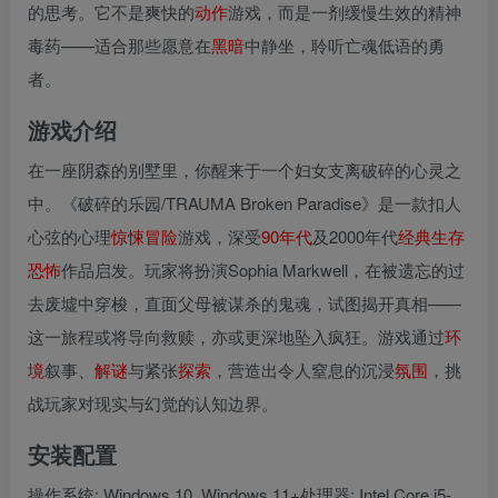
的思考。它不是爽快的
动作
游戏，而是一剂缓慢生效的精神
毒药——适合那些愿意在
黑暗
中静坐，聆听亡魂低语的勇
者。
游戏介绍
在一座阴森的别墅里，你醒来于一个妇女支离破碎的心灵之
中。《破碎的乐园/TRAUMA Broken Paradise》是一款扣人
心弦的心理
惊悚
冒险
游戏，深受
90年代
及2000年代
经典
生存
恐怖
作品启发。玩家将扮演Sophia Markwell，在被遗忘的过
去废墟中穿梭，直面父母被谋杀的鬼魂，试图揭开真相——
这一旅程或将导向救赎，亦或更深地坠入疯狂。游戏通过
环
境
叙事、
解谜
与紧张
探索
，营造出令人窒息的沉浸
氛围
，挑
战玩家对现实与幻觉的认知边界。
安装配置
操作系统: Windows 10, Windows 11+处理器: Intel Core i5-