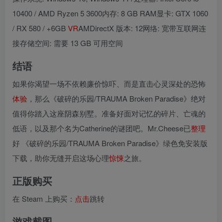
10400 / AMD Ryzen 5 3600内存: 8 GB RAM显卡: GTX 1060
/ RX 580 / +6GB
VR
AMDirectX 版本: 12网络: 宽带互联网连
接存储空间: 需要 13 GB 可用空间
结语
如果你渴望一场不依赖廉价惊吓、而是直击心灵深处的恐怖
体验
，那么《破碎的乐园/TRAUMA Broken Paradise》绝对
值得你踏入这座阴森别墅。准备好面对记忆的碎片、亡魂的
低语，以及那个名为Catherine的谜团吧。Mr.Cheese已
整理
好 《破碎的乐园/TRAUMA Broken Paradise》绿色免安装版
下载，助你无缝开启这场心理
惊悚
之旅。
正版购买
在 Steam 上购买：
点击
跳转
游戏截图