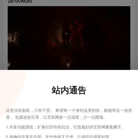
站内通告
这里没有套路，只有干货。 希望每一个来到这里的你，都能带走一份所
需， 也愿这份分享，让互联网多一点温度，少一点围墙。
1.丰富功能系统，扩展社区特色玩法，打造最好的互联网聚集圈子。
2.准确信息真实交易，安全快捷又方便，让虚拟交易面对面。