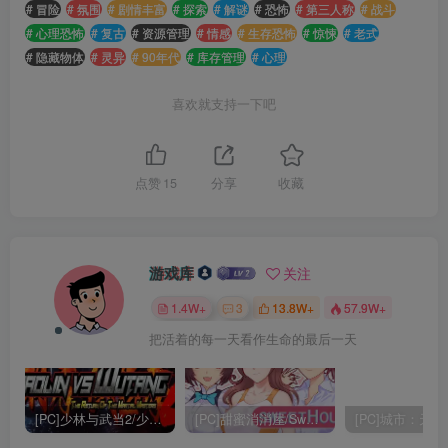
# 冒险
# 氛围
# 剧情丰富
# 探索
# 解谜
# 恐怖
# 第三人称
# 战斗
# 心理恐怖
# 复古
# 资源管理
# 情感
# 生存恐怖
# 惊悚
# 老式
# 隐藏物体
# 灵异
# 90年代
# 库存管理
# 心理
喜欢就支持一下吧
点赞
15
分享
收藏
游戏库
关注
1.4W+
3
13.8W+
57.9W+
把活着的每一天看作生命的最后一天
[PC]少林与武当2/少林vs武当2/Shaolin vs Wutang 2
[PC]甜蜜消消屋/Sweet House