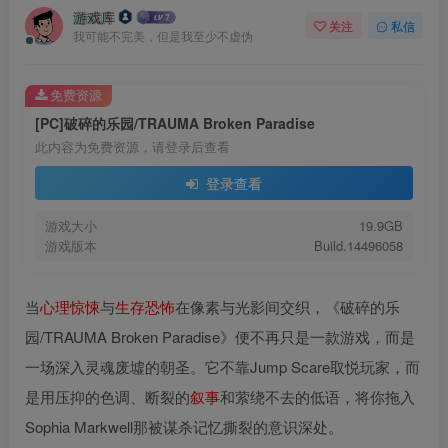
游戏库
关注
私信
我可能不完美，但是我至少不虚伪
免费资源
[PC]破碎的乐园/TRAUMA Broken Paradise
此内容为免费资源，请登录后查看
登录查看
游戏大小
19.9GB
游戏版本
Build.14496058
当
心理
惊悚
与
生存
恐怖
在像素与光影间交织，《破碎的乐
园/TRAUMA Broken Paradise》便不再只是一款游戏，而是
一场深入灵魂废墟的朝圣。它不靠Jump Scare取悦玩家，而
是用压抑的色调、断裂的
叙事
和萦绕不去的低语，将你拖入
Sophia Markwell那被谋杀记忆撕裂的意识深处。