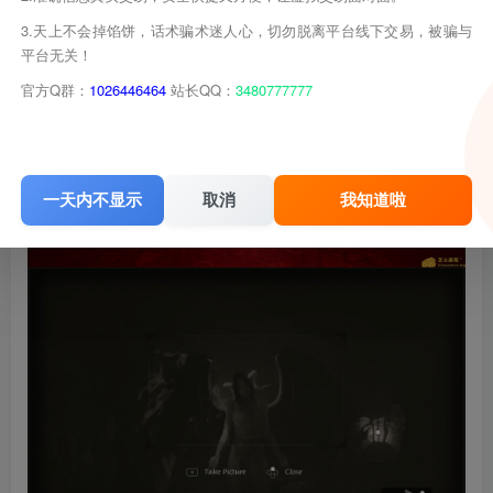
3.天上不会掉馅饼，话术骗术迷人心，切勿脱离平台线下交易，被骗与
平台无关！
官方Q群：
1026446464
站长QQ：
3480777777
一天内不显示
取消
我知道啦