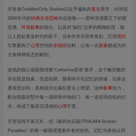
开发者OneManOnly Studios以近乎偏执的
复古
美学，向90至
2000年代的
经典
生存
恐怖
作品致敬——那种资源匮乏下的窒
息感、
环境
叙事
的留白、以及对“疯狂”边界的模糊处理，都
让人想起黄金时代的影子。但本作并非简单复刻，它用
现代
引擎重构了
心理
空间的
非
线性
结构，让每一次
探索
都成为对
主角精神状态的解剖。
游戏的核心谜题围绕着“Catherine是谁”展开，这个幽灵般的
存在既是线索，也是陷阱。随着碎片化记忆的拼凑，玩家会
逐渐意识到：真相或许比疯狂更令人绝望。这种
叙事
张力，
配合阴森别墅中每一扇吱呀作响的门、每一道忽明忽暗的灯
光，构成了极具沉浸感的
心理
牢笼。
尽管流程不算冗长，但《破碎的乐园/TRAUMA Broken
Paradise》的每一帧都浸透着作者对创伤、记忆与身份认同