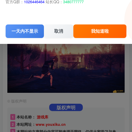
官方Q群：
1026446464
站长QQ：
3480777777
一天内不显示
取消
我知道啦
©
版权声明
版权声明
1
本站名称：
游戏库
2
本站网址：
www.youxiku.cn
3
本网站的文章部分内容可能来源于网络，仅供大家学习与参