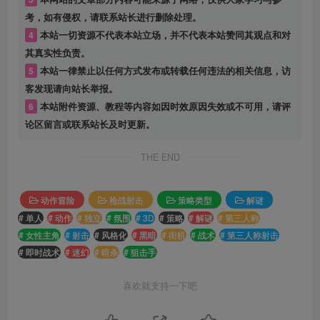
考，如有侵权，请联系站长进行删除处理。
4
本站一切资源不代表本站立场，并不代表本站赞同其观点和对
其真实性负责。
5
本站一律禁止以任何方式发布或转载任何违法的相关信息，访
客发现请向站长举报。
6
本站附件资源、教程等内容如因时效原因失效或不可用，请评
论区留言或联系站长及时更新。
THE END
动作冒险
枪战射击
策略类型
解谜
# 单人
# 动作
# 独立
# 氛围
# 3D
# 策略
# 解谜
# 第三人称
# 女性主角
# 射击
# 风格化
# 黑暗
# 街机
# 战术
# 第三人称射击
# 即时战术
# 迷幻
# 暗杀
# 狙击手
喜欢就支持一下吧