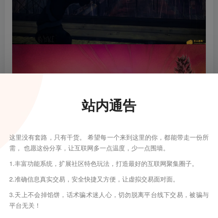
站内通告
这里没有套路，只有干货。 希望每一个来到这里的你，都能带走一份所
需， 也愿这份分享，让互联网多一点温度，少一点围墙。
1.丰富功能系统，扩展社区特色玩法，打造最好的互联网聚集圈子。
2.准确信息真实交易，安全快捷又方便，让虚拟交易面对面。
3.天上不会掉馅饼，话术骗术迷人心，切勿脱离平台线下交易，被骗与
平台无关！