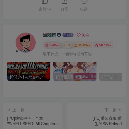
点赞
14
分享
收藏
游戏库
关注
1.4W+
3
13.8W+
58.1W+
敢于梦想，一切都将成为可能
[PC]少林与武当2/少林vs武当2/Shaolin vs Wutang 2
[PC]甜蜜消消屋/Sweet House
上一篇
下一篇
[PC]地狱种子：全章
[PC]重装岚影:重
节/HELLSEED: All Chapters
生/HSS:Reload