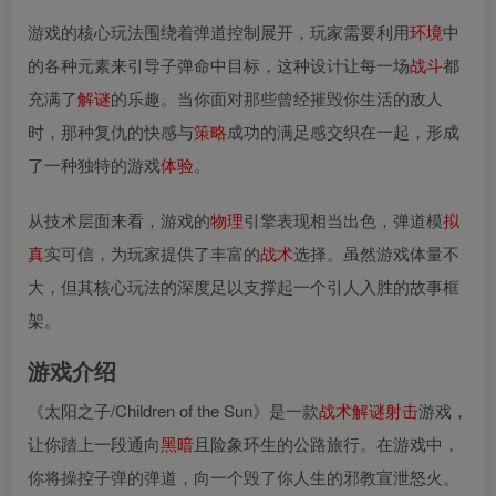
游戏的核心玩法围绕着弹道控制展开，玩家需要利用
环境
中
的各种元素来引导子弹命中目标，这种设计让每一场
战斗
都
充满了
解谜
的乐趣。当你面对那些曾经摧毁你生活的敌人
时，那种复仇的快感与
策略
成功的满足感交织在一起，形成
了一种独特的游戏
体验
。
从技术层面来看，游戏的
物理
引擎表现相当出色，弹道模
拟
真
实可信，为玩家提供了丰富的
战术
选择。虽然游戏体量不
大，但其核心玩法的深度足以支撑起一个引人入胜的故事框
架。
游戏介绍
《太阳之子/Children of the Sun》是一款
战术
解谜
射击
游戏，
让你踏上一段通向
黑暗
且险象环生的公路旅行。在游戏中，
你将操控子弹的弹道，向一个毁了你人生的邪教宣泄怒火。