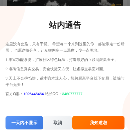
站内通告
这里没有套路，只有干货。 希望每一个来到这里的你，都能带走一份所
需， 也愿这份分享，让互联网多一点温度，少一点围墙。
1.丰富功能系统，扩展社区特色玩法，打造最好的互联网聚集圈子。
2.准确信息真实交易，安全快捷又方便，让虚拟交易面对面。
3.天上不会掉馅饼，话术骗术迷人心，切勿脱离平台线下交易，被骗与
平台无关！
官方Q群：
1026446464
站长QQ：
3480777777
一天内不显示
取消
我知道啦