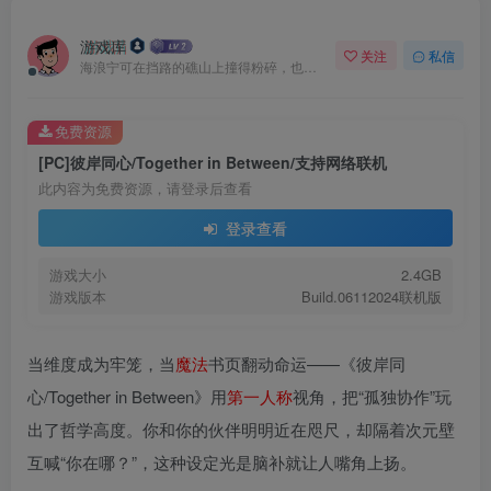
游戏库
关注
私信
海浪宁可在挡路的礁山上撞得粉碎，也不肯后退一步
免费资源
[PC]彼岸同心/Together in Between/支持网络联机
此内容为免费资源，请登录后查看
登录查看
游戏大小
2.4GB
游戏版本
Build.06112024联机版
当维度成为牢笼，当
魔法
书页翻动命运——《彼岸同
心/Together in Between》用
第一人称
视角，把“孤独协作”玩
出了哲学高度。你和你的伙伴明明近在咫尺，却隔着次元壁
互喊“你在哪？”，这种设定光是脑补就让人嘴角上扬。