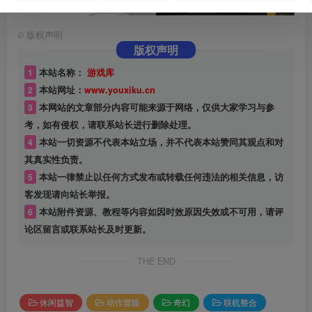
©
版权声明
版权声明
1
本站名称：
游戏库
2
本站网址：
www.youxiku.cn
3
本网站的文章部分内容可能来源于网络，仅供大家学习与参
考，如有侵权，请联系站长进行删除处理。
4
本站一切资源不代表本站立场，并不代表本站赞同其观点和对
其真实性负责。
5
本站一律禁止以任何方式发布或转载任何违法的相关信息，访
客发现请向站长举报。
6
本站附件资源、教程等内容如因时效原因失效或不可用，请评
论区留言或联系站长及时更新。
THE END
休闲益智
动作冒险
奇幻
联机整合