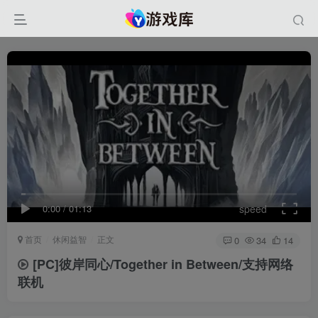
0:00
/
01:13
speed
首页
休闲益智
正文
0
34
14
[PC]彼岸同心/Together in Between/支持网络
联机