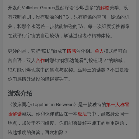
开发商Vellichor Games显然深谙“少即是多”的
解谜
美学。没
有花哨的UI，没有聒噪的NPC，只有静谧的空间、诡谲的机
关，和那个永远差一步就能触碰的TA。每一次维度切换都像
在跟平行宇宙的自己较劲，解谜过程堪称精神体操。
更妙的是，它把“联机”做成了
情感
催化剂。
单人
模式尚可自
言自语，双人
合作
时那句“你那边能看到按钮吗？”的呐喊，
绝对能引爆现实中的笑点与默契。巫师王的谜题？不过是给
你们感情升温设的障碍赛罢了。
游戏介绍
《彼岸同心/Together in Between》是一款独特的
第一人称
冒
险
解谜
游戏。你和伙伴被困在一本
魔法
书中，虽然身处同一
地点，却位于不同维度。你们能否破解巫师王的重重谜题，
跨越维度的藩篱，再次相聚？