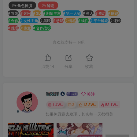
角色扮演
解谜
# 冒险
# 休闲
# 3D
# 剧情丰富
# 第一人称
# 多人
# 奇幻
# 解谜
# 合作
# 女性主角
# 黑暗
# 悬疑
# 情感
# 线性
# 平台解谜
# 逻辑
# 推理
# 孩童
# 合作战役
喜欢就支持一下吧
点赞
14
分享
收藏
游戏库
关注
1.4W+
3
13.8W+
58.1W+
如果你愿意去发现，其实每一天都很美