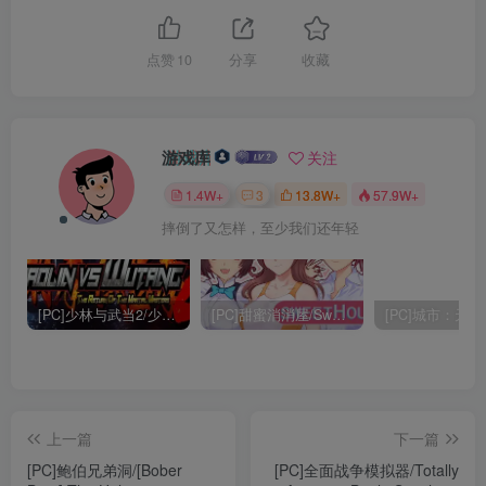
点赞
10
分享
收藏
游戏库
关注
1.4W+
3
13.8W+
57.9W+
摔倒了又怎样，至少我们还年轻
[PC]少林与武当2/少林vs武当2/Shaolin vs Wutang 2
[PC]甜蜜消消屋/Sweet House
上一篇
下一篇
[PC]鲍伯兄弟洞/[Bober
[PC]全面战争模拟器/Totally