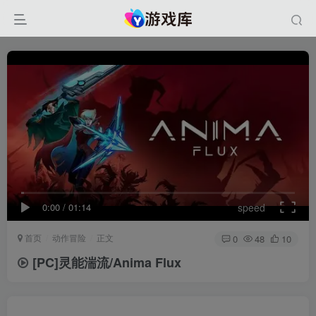
0:00
/
01:14
speed
首页
动作冒险
正文
0
48
10
[PC]灵能湍流/Anima Flux