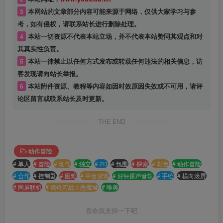
3
本网站的文章部分内容可能来源于网络，仅供大家学习与参
考，如有侵权，请联系站长进行删除处理。
4
本站一切资源不代表本站立场，并不代表本站赞同其观点和对
其真实性负责。
5
本站一律禁止以任何方式发布或转载任何违法的相关信息，访
客发现请向站长举报。
6
本站附件资源、教程等内容如因时效原因失效或不可用，请评
论区留言或联系站长及时更新。
THE END
动作冒险
# 单人
# 冒险
# 动作
# 独立
# 2D
# 氛围
# 探索
# 彩色
# 动作冒险
# 合作
# 控制器
# 困难
# 平台游戏
# 好评原声音轨
# 手绘
# 横向滚屏
# 同屏联机
# 类银河战士恶魔城
# 唯美
喜欢就支持一下吧