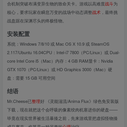
合机制突破布满变异生物的致命关卡。游戏以高难度
战斗
为
核心，要求玩家在瞬息万变的战场中动态调整
战术
，最终挑
战盘踞在深渊尽头的终极怪物。
安装配置
系统：Windows 7/8/10 或 Mac OS X 10.9 或 SteamOS
2.117/Ubuntu 16.04CPU：Intel-i7 7800（PC/Linux）或 Dual-
core Intel Core i5（Mac）内存：4 GB RAM显卡：Nvidia
GTX 1070（PC/Linux）或 HD Graphics 3000（Mac）硬
盘：需要 15 GB 可用空间
结语
Mr.Cheese已
整理
好 《灵能湍流/Anima Flux》绿色免安装版
下载，现在就把这个会呼吸的像素绞肉机塞进你的硬盘——
毕竟在现实世界被生活暴揍之前，先来游戏里把虚拟怪物揍
成马赛克，也算是一种另类的
心理
治疗。