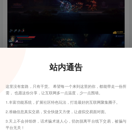
站内通告
这里没有套路，只有干货。 希望每一个来到这里的你，都能带走一份所
需， 也愿这份分享，让互联网多一点温度，少一点围墙。
1.丰富功能系统，扩展社区特色玩法，打造最好的互联网聚集圈子。
2.准确信息真实交易，安全快捷又方便，让虚拟交易面对面。
3.天上不会掉馅饼，话术骗术迷人心，切勿脱离平台线下交易，被骗与
平台无关！