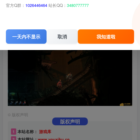
官方Q群：
1026446464
站长QQ：
3480777777
一天内不显示
取消
我知道啦
©
版权声明
版权声明
1
本站名称：
游戏库
2
本站网址：
www.youxiku.cn