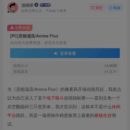
游戏库
关注
私信
如果后悔过去，不如奋斗将来
免费资源
[PC]灵能湍流/Anima Flux
此内容为免费资源，请登录后查看
登录查看
游戏大小
14.8GB
游戏版本
v1.0.11
当《灵能湍流/Anima Flux》的像素风开场动画亮起，我差点
以为自己误入了某个
地下
格斗
游戏锦标赛——直到主角一个
后空翻踹碎三只变异体，我才意识到：这根本不是什么
休闲
平台
跳跃，而是一场用操作精度换肾上腺素的
硬核
生存
测
试。