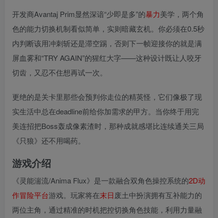
开发商Avantaj Prim显然深谙“少即是多”的
暴力
美学，两个角
色的能力切换机制看似简单，实则暗藏玄机。你必须在0.5秒
内判断该用冲刺斩还是滞空踢，否则下一帧迎接你的就是满
屏血雾和“TRY AGAIN”的猩红大字——这种设计既让人咬牙
切齿，又忍不住想再试一次。
更绝的是关卡里那些会预判你走位的精英怪，它们像极了现
实生活中总在deadline前给你加需求的甲方。当你终于用完
美连招把Boss轰成像素渣时，那种成就感堪比连续通关三局
《只狼》还不用喝药。
游戏介绍
《灵能湍流/Anima Flux》是一款融合双角色操控系统的
2D
动
作
冒险
平台
游戏。玩家将在
末日
废土中扮演拥有互补能力的
两位主角，通过精准的时机把控切换角色技能，利用力量融