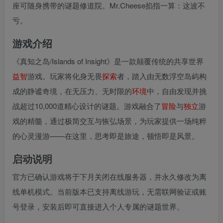
座可随身携带的谜题修道院。Mr.Cheese掐指一算：这波不
亏。
游戏介绍
《真知之岛/Islands of Insight》是一款颠覆传统的共享世界
益智
游戏。玩家将化身无畏
探索
者，踏入由无数浮空岛屿构
成的静谧奇境，在无压力、无时限的
环境
中，自由发现并挑
战超过10,000道精心设计的谜题。游戏融合了
冒险
与
独立
游
戏的精髓，通过极简交互与恢弘场景，为玩家提供一场纯粹
的心灵漫游——在这里，思考即是旅途，顿悟即是风景。
启动说明
官方已确认游戏将于下月关闭在线服务器，并永久修改为离
线单机模式。当前版本已支持离线游玩，无需联网验证或账
号登录，安装后即可直接进入个人专属的谜题世界。