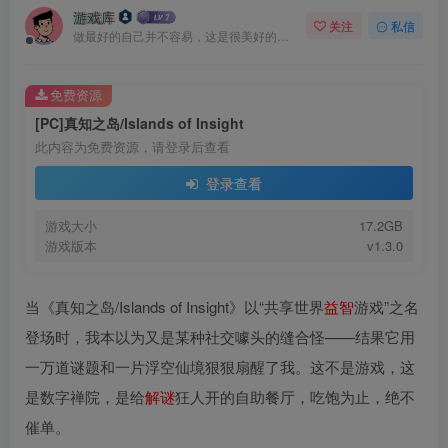
游戏库
关注
私信
做最好的自己并不容易，这是很美好的愿望，需要耐心、坚持和毅力
免费资源
[PC]真知之岛/Islands of Insight
此内容为免费资源，请登录后查看
登录查看
游戏大小
17.2GB
游戏版本
v1.3.0
当《真知之岛/Islands of Insight》以“共享世界
益智
游戏”之名
登场时，我本以为又是某种社交噱头的缝合怪——结果它用
一万道谜题和一片浮空仙境狠狠扇醒了我。这不是游戏，这
是数字禅院，是给
解谜
狂人开的自助餐厅，吃饱为止，绝不
催单。