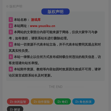
©
版权声明
版权声明
1
本站名称：
游戏库
2
本站网址：
www.youxiku.cn
3
本网站的文章部分内容可能来源于网络，仅供大家学习与参
考，如有侵权，请联系站长进行删除处理。
4
本站一切资源不代表本站立场，并不代表本站赞同其观点和对
其真实性负责。
5
本站一律禁止以任何方式发布或转载任何违法的相关信息，访
客发现请向站长举报。
6
本站附件资源、教程等内容如因时效原因失效或不可用，请评
论区留言或联系站长及时更新。
THE END
休闲益智
动作冒险
奇幻
角色扮演
解谜