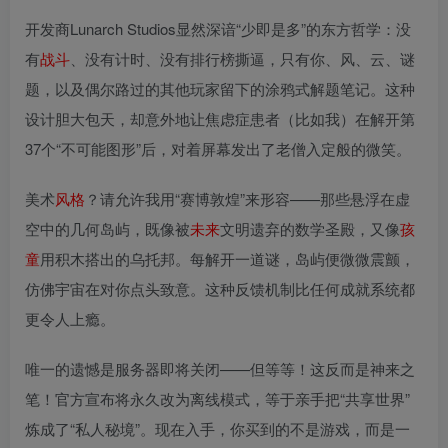
开发商Lunarch Studios显然深谙“少即是多”的东方哲学：没
有
战斗
、没有计时、没有排行榜撕逼，只有你、风、云、谜
题，以及偶尔路过的其他玩家留下的涂鸦式解题笔记。这种
设计胆大包天，却意外地让焦虑症患者（比如我）在解开第
37个“不可能图形”后，对着屏幕发出了老僧入定般的微笑。
美术
风格
？请允许我用“赛博敦煌”来形容——那些悬浮在虚
空中的几何岛屿，既像被
未来
文明遗弃的数学圣殿，又像
孩
童
用积木搭出的乌托邦。每解开一道谜，岛屿便微微震颤，
仿佛宇宙在对你点头致意。这种反馈机制比任何成就系统都
更令人上瘾。
唯一的遗憾是服务器即将关闭——但等等！这反而是神来之
笔！官方宣布将永久改为离线模式，等于亲手把“共享世界”
炼成了“私人秘境”。现在入手，你买到的不是游戏，而是一