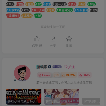
# 单人
# 冒险
# 氛围
# 3D
# 探索
# 第一人称
# 多人
# 奇幻
# 解谜
# 开放世界
# 放松
# 第三人称
# 悬疑
# 角色自定义
# 平台解谜
# 逻辑
# 温馨惬意
# 非线性
# 哲理
喜欢就支持一下吧
点赞
15
分享
收藏
游戏库
关注
1.4W+
3
13.8W+
58W+
若不去追逐梦想，你将永远无法抓住梦想
[PC]少林与武当2/少林vs武当2/Shaolin vs Wutang 2
[PC]甜蜜消消屋/Sweet House