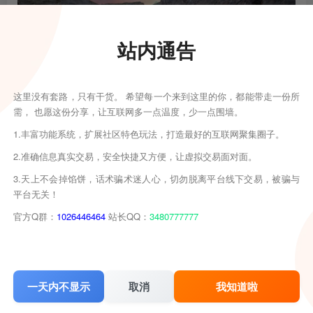
站内通告
这里没有套路，只有干货。 希望每一个来到这里的你，都能带走一份所
需， 也愿这份分享，让互联网多一点温度，少一点围墙。
1.丰富功能系统，扩展社区特色玩法，打造最好的互联网聚集圈子。
2.准确信息真实交易，安全快捷又方便，让虚拟交易面对面。
3.天上不会掉馅饼，话术骗术迷人心，切勿脱离平台线下交易，被骗与
平台无关！
官方Q群：
1026446464
站长QQ：
3480777777
一天内不显示
取消
我知道啦