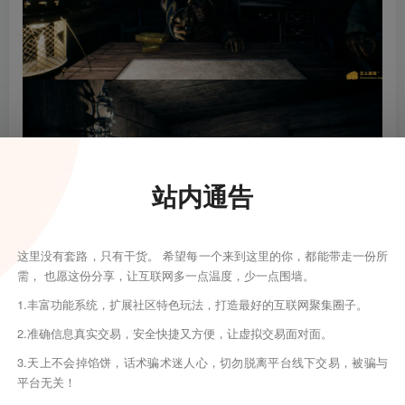
站内通告
这里没有套路，只有干货。 希望每一个来到这里的你，都能带走一份所
需， 也愿这份分享，让互联网多一点温度，少一点围墙。
1.丰富功能系统，扩展社区特色玩法，打造最好的互联网聚集圈子。
2.准确信息真实交易，安全快捷又方便，让虚拟交易面对面。
3.天上不会掉馅饼，话术骗术迷人心，切勿脱离平台线下交易，被骗与
平台无关！