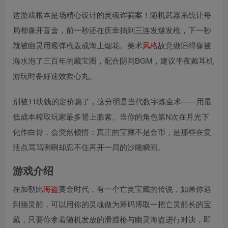
这游戏根本是场精心设计的灵魂诈骗案！随机武器系统让每
局都像开盲盒，前一秒还在庆幸抽到三连发燧发枪，下一秒
就被幽灵用霰弹枪轰成海上烟花。美术
风格
故意做旧得像被
海水泡了三百年的藏宝图，配合阴间BGM，建议半夜戴耳机
游玩时备好速效救心丸。
别被11块钱的定价骗了，这分明是当代数字炼金术——用最
低成本榨取玩家最多肾上腺素。当你的角色第N次在月光下
化作白骨，会突然顿悟：真正的宝藏不是金币，是那些在复
活点骂骂咧咧却忍不住再开一局的沙雕瞬间。
游戏介绍
在加勒比
海盗
黄金时代，有一个亡灵宝藏的传说，如果你遇
到幽灵船，可以用你的灵魂做为筹码博取一把亡灵船长的宝
藏，只要你拿着随机发放的滑膛枪与幽灵海盗进行对决，即