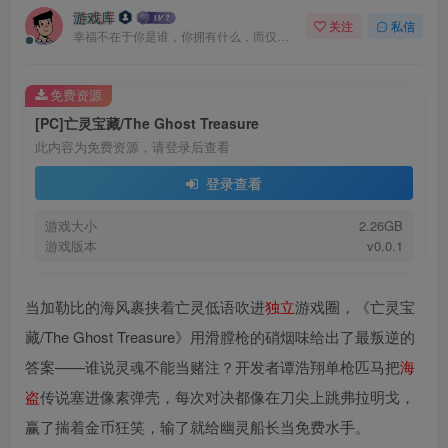
游戏库
关注
私信
幸福不在于你是谁，你拥有什么，而仅仅在于你自己怎么看待
免费资源
[PC]亡灵宝藏/The Ghost Treasure
此内容为免费资源，请登录后查看
登录查看
游戏大小
2.26GB
游戏版本
v0.0.1
当加勒比的海风裹挟着亡灵低语吹进
独立
游戏圈，《亡灵宝
藏/The Ghost Treasure》用滑膛枪的硝烟味给出了最叛逆的
答案——谁说灵魂不能当赌注？开发者谭浩翔单枪匹马把
海
盗
传说塞进像素弹壳，每次对决都像在刀尖上跳弗拉明戈，
赢了揣着金币狂笑，输了就给幽灵船长当免费水手。