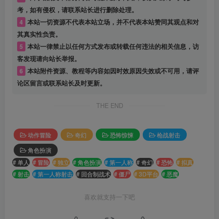
考，如有侵权，请联系站长进行删除处理。
4
本站一切资源不代表本站立场，并不代表本站赞同其观点和对
其真实性负责。
5
本站一律禁止以任何方式发布或转载任何违法的相关信息，访
客发现请向站长举报。
6
本站附件资源、教程等内容如因时效原因失效或不可用，请评
论区留言或联系站长及时更新。
THE END
动作冒险
奇幻
恐怖惊悚
枪战射击
角色扮演
# 单人
# 冒险
# 独立
# 角色扮演
# 第一人称
# 奇幻
# 恐怖
# 拟真
# 射击
# 第一人称射击
# 回合制战术
# 僵尸
# 3D平台
# 恶魔
喜欢就支持一下吧