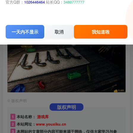
官方Q群：
1026446464
站长QQ：
3480777777
一天内不显示
取消
我知道啦
©
版权声明
版权声明
1
本站名称：
游戏库
2
本站网址：
www.youxiku.cn
3
本网站的文章部分内容可能来源于网络，仅供大家学习与参