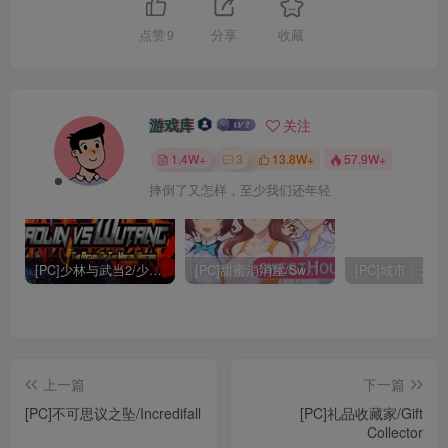
点赞
9
分享
收藏
游戏库
关注
1.4W+
3
13.8W+
57.9W+
摔倒了又怎样，至少我们还年轻
[PC]少林与武当2/少林vs武当2/Shaolin vs Wutang 2
[PC]甜蜜消消屋/Sweet House
上一篇
下一篇
[PC]不可思议之坠/Incredifall
[PC]礼品收藏家/Gift
Collector