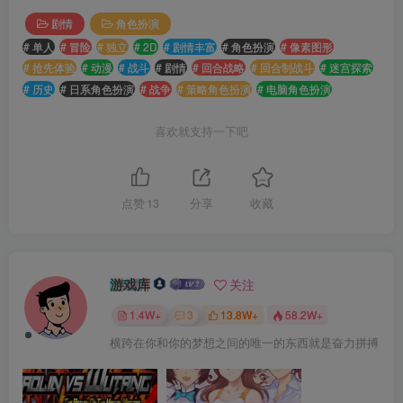
剧情
角色扮演
# 单人
# 冒险
# 独立
# 2D
# 剧情丰富
# 角色扮演
# 像素图形
# 抢先体验
# 动漫
# 战斗
# 剧情
# 回合战略
# 回合制战斗
# 迷宫探索
# 历史
# 日系角色扮演
# 战争
# 策略角色扮演
# 电脑角色扮演
喜欢就支持一下吧
点赞
13
分享
收藏
游戏库
关注
1.4W+
3
13.8W+
58.2W+
横跨在你和你的梦想之间的唯一的东西就是奋力拼搏