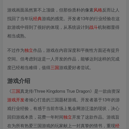
游戏画面虽然算不上顶级，但那份质朴的像素
风格
反而让人
找回了当年玩
经典
游戏的感觉。开发者13年的行业经验在这
款游戏中得到了很好的体现，从系统设计到
战斗
机制都显得
相当成熟。
不过作为
独立
作品，游戏在内容深度和平衡性方面还有提升
空间。但考虑到这是一人开发的作品，能够达到这样的完成
度已经相当难得，值得
三国
游戏爱好者尝试。
游戏介绍
《
三国
真龙传/Three Kingdoms True Dragon》是一款由资深
游戏开发
者倾心打造的三国题材游戏。开发者基于13年的游
戏行业经验，有感于当前市场上氪金网游泛滥的现状，决心
回归游戏本质，花费一年时间
独立
开发了这款作品。游戏旨
在为所有热爱三国游戏的玩家献上一封真挚的情书，重现
经