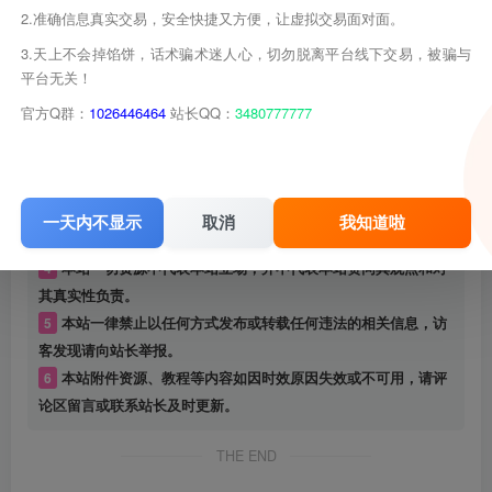
2.准确信息真实交易，安全快捷又方便，让虚拟交易面对面。
3.天上不会掉馅饼，话术骗术迷人心，切勿脱离平台线下交易，被骗与
平台无关！
©
版权声明
官方Q群：
1026446464
站长QQ：
3480777777
版权声明
1
本站名称：
游戏库
2
本站网址：
www.youxiku.cn
3
本网站的文章部分内容可能来源于网络，仅供大家学习与参
一天内不显示
取消
我知道啦
考，如有侵权，请联系站长进行删除处理。
4
本站一切资源不代表本站立场，并不代表本站赞同其观点和对
其真实性负责。
5
本站一律禁止以任何方式发布或转载任何违法的相关信息，访
客发现请向站长举报。
6
本站附件资源、教程等内容如因时效原因失效或不可用，请评
论区留言或联系站长及时更新。
THE END