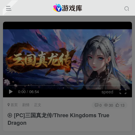
0:00
/
06:54
speed
首页
剧情
正文
0
30
13
[PC]三国真龙传/Three Kingdoms True
Dragon