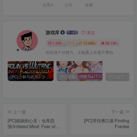
点赞
6
分享
收藏
游戏库
关注
1.4W+
3
13.8W+
58.1W+
你必须十分努力，才能看上去毫不费劲
[PC]少林与武当2/少林vs武当2/Shaolin vs Wutang 2
[PC]甜蜜消消屋/Sweet House
上一篇
下一篇
[PC]烦躁的心灵：仓库恐
[PC]寻找弗兰基/Finding
惧/Irritated Mind: Fear of
Frankie
Warehouse