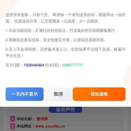
这里没有套路，只有干货。 希望每一个来到这里的你，都能带走一份所
需， 也愿这份分享，让互联网多一点温度，少一点围墙。
1.丰富功能系统，扩展社区特色玩法，打造最好的互联网聚集圈子。
2.准确信息真实交易，安全快捷又方便，让虚拟交易面对面。
3.天上不会掉馅饼，话术骗术迷人心，切勿脱离平台线下交易，被骗与
平台无关！
官方Q群：
1026446464
站长QQ：
3480777777
一天内不显示
取消
我知道啦
©
版权声明
版权声明
1
本站名称：
游戏库
2
本站网址：
www.youxiku.cn