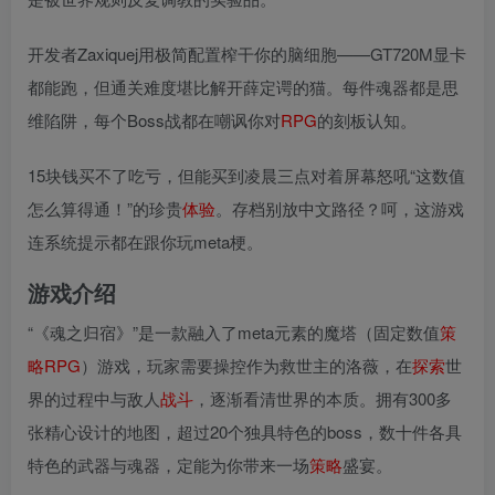
开发者Zaxiquej用极简配置榨干你的脑细胞——GT720M显卡
都能跑，但通关难度堪比解开薛定谔的猫。每件魂器都是思
维陷阱，每个Boss战都在嘲讽你对
RPG
的刻板认知。
15块钱买不了吃亏，但能买到凌晨三点对着屏幕怒吼“这数值
怎么算得通！”的珍贵
体验
。存档别放中文路径？呵，这游戏
连系统提示都在跟你玩meta梗。
游戏介绍
“《魂之归宿》”是一款融入了meta元素的魔塔（固定数值
策
略
RPG
）游戏，玩家需要操控作为救世主的洛薇，在
探索
世
界的过程中与敌人
战斗
，逐渐看清世界的本质。拥有300多
张精心设计的地图，超过20个独具特色的boss，数十件各具
特色的武器与魂器，定能为你带来一场
策略
盛宴。