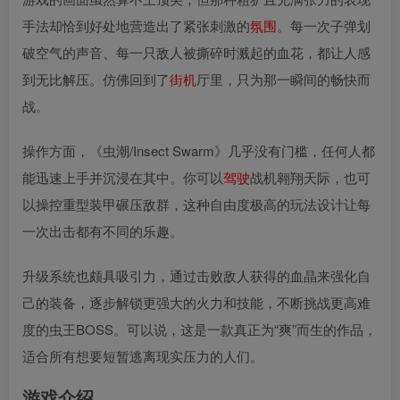
手法却恰到好处地营造出了紧张刺激的
氛围
。每一次子弹划
破空气的声音、每一只敌人被撕碎时溅起的血花，都让人感
到无比解压。仿佛回到了
街机
厅里，只为那一瞬间的畅快而
战。
操作方面，《虫潮/Insect Swarm》几乎没有门槛，任何人都
能迅速上手并沉浸在其中。你可以
驾驶
战机翱翔天际，也可
以操控重型装甲碾压敌群，这种自由度极高的玩法设计让每
一次出击都有不同的乐趣。
升级系统也颇具吸引力，通过击败敌人获得的血晶来强化自
己的装备，逐步解锁更强大的火力和技能，不断挑战更高难
度的虫王BOSS。可以说，这是一款真正为“爽”而生的作品，
适合所有想要短暂逃离现实压力的人们。
游戏介绍