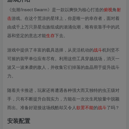
《虫潮/Insect Swarm》是一款以爽快为核心打造的
俯视
角
射
击
游戏。在这个荒凉的星球上，你是唯一的幸存者，面对着
由成千上万只异星虫族组成的汹涌虫潮，唯有依靠手中的武
器和坚定的意志才能
生存
下去。
游戏中提供了丰富的载具选择，从灵活机动的
战斗
机到坚不
可摧的装甲单位应有尽有。利用这些工具穿越战场，消灭一
波又一波来袭的敌人，并收集它们掉落的血晶用于提升战斗
力。
随着关卡推进，玩家还将遭遇各种强大而又独特的虫王级对
手，只有不断提升自我实力，方能在一次次生死较量中脱颖
而出。准备好迎接这场残酷却又令人
欲罢不能
的
战斗
了吗？
安装配置