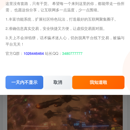
这里没有套路，只有干货。 希望每一个来到这里的你，都能带走一份所
需， 也愿这份分享，让互联网多一点温度，少一点围墙。
1.丰富功能系统，扩展社区特色玩法，打造最好的互联网聚集圈子。
2.准确信息真实交易，安全快捷又方便，让虚拟交易面对面。
3.天上不会掉馅饼，话术骗术迷人心，切勿脱离平台线下交易，被骗与
平台无关！
官方Q群：
1026446464
站长QQ：
3480777777
一天内不显示
取消
我知道啦