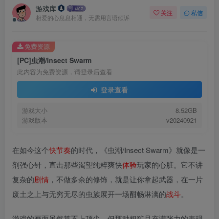
游戏库
关注
私信
相爱的心息息相通，无需用言语倾诉
免费资源
[PC]虫潮/Insect Swarm
此内容为免费资源，请登录后查看
登录查看
游戏大小
8.52GB
游戏版本
v20240921
在如今这个
快
节奏
的时代，《虫潮/Insect Swarm》就像是一
剂强心针，直击那些渴望纯粹爽快
体验
玩家的心脏。它不讲
复杂的
剧情
，不做多余的修饰，就是让你拿起武器，在一片
废土之上与无穷无尽的虫族展开一场酣畅淋漓的
战斗
。
游戏的画面虽然算不上顶尖，但那种粗犷且充满张力的表现