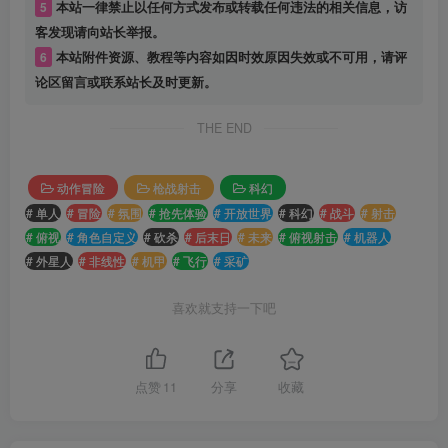
5
本站一律禁止以任何方式发布或转载任何违法的相关信息，访
客发现请向站长举报。
6
本站附件资源、教程等内容如因时效原因失效或不可用，请评
论区留言或联系站长及时更新。
THE END
动作冒险
枪战射击
科幻
# 单人
# 冒险
# 氛围
# 抢先体验
# 开放世界
# 科幻
# 战斗
# 射击
# 俯视
# 角色自定义
# 砍杀
# 后末日
# 未来
# 俯视射击
# 机器人
# 外星人
# 非线性
# 机甲
# 飞行
# 采矿
喜欢就支持一下吧
点赞
11
分享
收藏