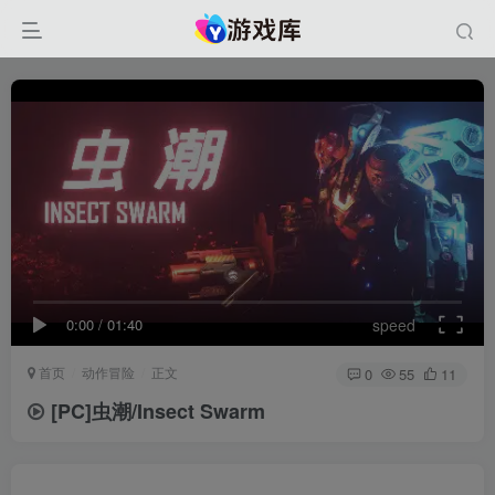
0:00
/
01:40
speed
首页
动作冒险
正文
0
55
11
[PC]虫潮/Insect Swarm