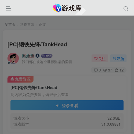
首页
动作冒险
正文
[PC]钢铁先锋/TankHead
游戏库
关注
私信
我们都在被这个世界温柔的爱着
0
37
12
免费资源
[PC]钢铁先锋/TankHead
此内容为免费资源，请登录后查看
登录查看
游戏大小
32.6GB
游戏版本
v1.0.69881