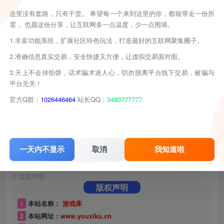
这里没有套路，只有干货。 希望每一个来到这里的你，都能带走一份所
需， 也愿这份分享，让互联网多一点温度，少一点围墙。
1.丰富功能系统，扩展社区特色玩法，打造最好的互联网聚集圈子。
2.准确信息真实交易，安全快捷又方便，让虚拟交易面对面。
3.天上不会掉馅饼，话术骗术迷人心，切勿脱离平台线下交易，被骗与
平台无关！
官方Q群：
1026446464
站长QQ：
3480777777
一天内不显示
取消
我知道啦
©
版权声明
版权声明
1
本站名称：
游戏库
2
本站网址：
www.youxiku.cn