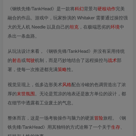
《钢铁先锋/TankHead》是一款将
科幻
背景与
硬核
动作
完美
融合的作品。游戏中，玩家扮演的 Whitaker 需要通过操控强
大的无人机 Needle 以及自己的
坦克
，在极端恶劣的
环境
中
杀出一条血路。
从玩法设计来看，《钢铁先锋/TankHead》并没有采用传统
的
射击
或
驾驶
机制，而是巧妙地结合了远程操控与
战术
部
署，使每一次推进都充满
策略
性。
视觉呈现上，低多边形美术
风格
配合冷峻的色调营造出了浓
厚的
末世
氛围
。无论是荒凉的地表还是敌方单位的设计，都
在细节中透露着工业废土的气息。
整体而言，这是一场考验操作与脑力的硬派
冒险
旅程。《钢
铁先锋/TankHead》用其独特的方式诠释了一个关于
生存
、
科技与人性的故事。