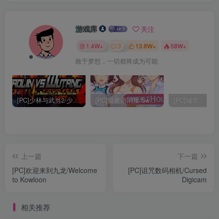
游戏库
关注
1.4W+
3
13.8W+
58W+
敢于梦想，一切都将成为可能
[PC]少林与武当2/少林vs武当2/Shaolin vs Wutang 2
[PC]甜蜜消消屋/Sweet House
上一篇
下一篇
[PC]欢迎来到九龙/Welcome
[PC]诅咒数码相机/Cursed
to Kowloon
Digicam
相关推荐