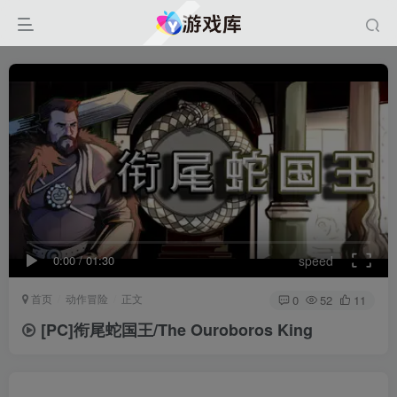
0:00
/
01:30
speed
首页
动作冒险
正文
0
52
11
[PC]衔尾蛇国王/The Ouroboros King