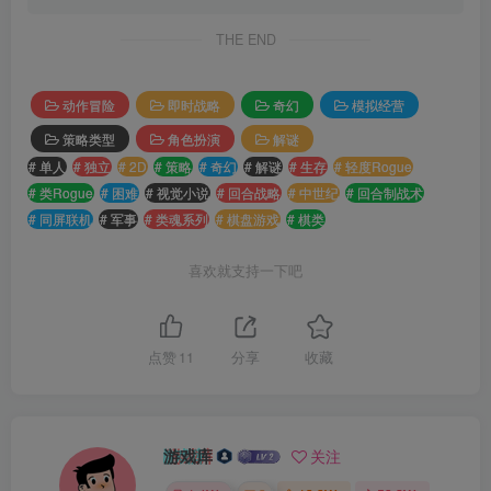
THE END
动作冒险
即时战略
奇幻
模拟经营
策略类型
角色扮演
解谜
# 单人
# 独立
# 2D
# 策略
# 奇幻
# 解谜
# 生存
# 轻度Rogue
# 类Rogue
# 困难
# 视觉小说
# 回合战略
# 中世纪
# 回合制战术
# 同屏联机
# 军事
# 类魂系列
# 棋盘游戏
# 棋类
喜欢就支持一下吧
点赞
11
分享
收藏
游戏库
关注