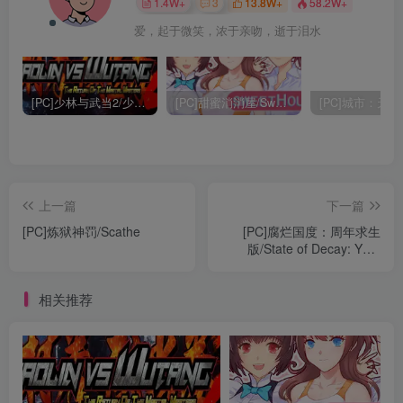
1.4W+
3
13.8W+
58.2W+
爱，起于微笑，浓于亲吻，逝于泪水
[PC]少林与武当2/少林vs武当2/Shaolin vs Wutang 2
[PC]甜蜜消消屋/Sweet House
上一篇
下一篇
[PC]炼狱神罚/Scathe
[PC]腐烂国度：周年求生
版/State of Decay: Year
One Survival Edition
相关推荐