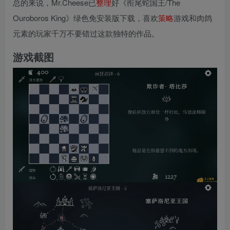
总的来说，Mr.Cheese已
整理
好《衔尾蛇国王/The
Ouroboros King》绿色免安装版下载，喜欢
策略
游戏和肉鸽
元素的玩家千万不要错过这款独特的作品。
游戏截图