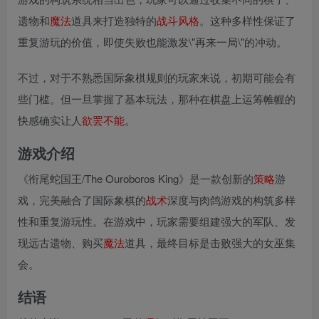
遗物和
魔法
道具来打造独特的
战斗
风格
。这种多样性保证了
重复游玩的价值，即使失败也能激发\"再来一局\"的冲动。
不过，对于不熟悉国际象棋规则的玩家来说，初期可能会有
些门槛。但一旦掌握了基本玩法，那种在棋盘上运筹帷幄的
快感确实让人
欲罢不能
。
游戏介绍
《衔尾蛇国王/The Ouroboros King》是一款创新的
策略
游
戏，完美融合了国际象棋的
战术
深度与肉鸽游戏的构筑多样
性和重复游玩性。在游戏中，玩家需要组建强大的军队、发
现远古遗物、购买
魔法
道具，最终目标是击败强大的女巫集
会。
结语