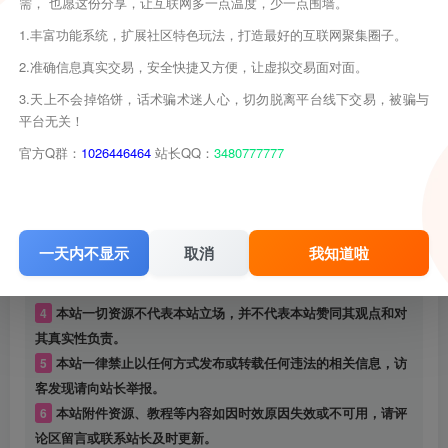
需， 也愿这份分享，让互联网多一点温度，少一点围墙。
1.丰富功能系统，扩展社区特色玩法，打造最好的互联网聚集圈子。
2.准确信息真实交易，安全快捷又方便，让虚拟交易面对面。
3.天上不会掉馅饼，话术骗术迷人心，切勿脱离平台线下交易，被骗与
平台无关！
官方Q群：
1026446464
站长QQ：
3480777777
©
版权声明
版权声明
1
本站名称：
游戏库
2
本站网址：
www.youxiku.cn
一天内不显示
取消
我知道啦
3
本网站的文章部分内容可能来源于网络，仅供大家学习与参
考，如有侵权，请联系站长进行删除处理。
4
本站一切资源不代表本站立场，并不代表本站赞同其观点和对
其真实性负责。
5
本站一律禁止以任何方式发布或转载任何违法的相关信息，访
客发现请向站长举报。
6
本站附件资源、教程等内容如因时效原因失效或不可用，请评
论区留言或联系站长及时更新。