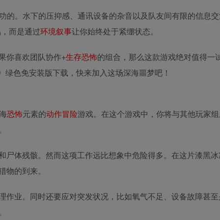
无疑是成功的。水下的压抑感、通讯设备的杂音以及队友间有限的信息
作品，而是通过
环境
叙事
让你始终处于紧绷状态。
果你喜欢团队协作+
生存
恐怖
的组合，那么这款游戏绝对值得一
ivers》绿色免安装版下载，快来加入这场深海噩梦吧！
海
恐怖
元素的
动作
冒险
游戏。在这个游戏中，你将与其他玩家组
。
和尸体残骸。然而这项工作远比想象中危险得多。在这片漆黑冰
猎物的到来。
理作业。同时还要应对突发状况，比如氧气不足、设备故障甚至
。