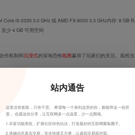
Core i5-3330 3.0 GHz 或 AMD FX-8300 3.3 GHz内存: 8 GB
空间: 至少 4 GB 可用空间
合作机制和
沉浸式
的深海恐怖
氛围
赢得了玩家们的关注。虽然当
s》绿色免安装版下载，无需繁琐安装即可畅玩这款紧张刺激的海底探险
站内通告
这里没有套路，只有干货。 希望每一个来到这里的你，都能带走一份所
需， 也愿这份分享，让互联网多一点温度，少一点围墙。
1.丰富功能系统，扩展社区特色玩法，打造最好的互联网聚集圈子。
2.准确信息真实交易，安全快捷又方便，让虚拟交易面对面。