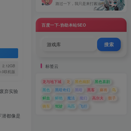
路过一下，我只是来打酱油的！
百度一下-协助本站SEO
搜索
标签云
2.12GB
.0.0联机版
龙与地下城
龙
黑色幽默
黑色喜剧
黑色
黑暗奇幻
黑暗
黑客
麻将
鸟
废弃实验
鲜血
鲜艳
魔法
魔幻
高尔夫
骰子
骑车
驾驶
马匹
飞行
下潜都像是