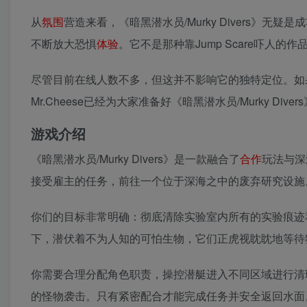
从
氛围
营造来看，《暗黑潜水员/Murky Divers》
不断放大恐惧
体验
。它不是那种靠Jump Scare吓人的
尽管目前在线人数不多，但这并不影响它的独特定位。如
Mr.Cheese已经为大家准备好《暗黑潜水员/Murky D
游戏介绍
《暗黑潜水员/Murky Divers》是一款融合了
合作
玩法与深
接受雇主的任务，前往一个位于深海之中的废弃研究设施
你们的目标非常明确：彻底清除实验室内所有的实验痕迹
下，潜伏着不为人知的可怕生物，它们正虎视眈眈地等待
你需要合理分配角色职责，操控潜艇进入不同区域进行清
的怪物袭击。只有紧密配合才能完成任务并安全返回水面