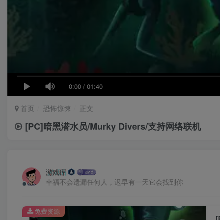
0:00
/
01:40
首页
恐怖惊悚
正文
[PC]暗黑潜水员/Murky Divers/支持网络联机
游戏库
幸福不会遗漏任何人，迟早有一天它会找到你
免费资源