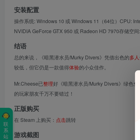
安装配置
操作系统: Windows 10 或 Windows 11（64位）CPU: Intel 
NVIDIA GeForce GTX 950 或 Radeon HD 7970存储
结语
总的来说，《暗黑潜水员/Murky Divers》凭借出色的
多人
较低，但它仍是一款值得
体验
的小众佳作。
Mr.Cheese已
整理
好《暗黑潜水员/Murky Diver
的玩家朋友千万不要错过！
正版购买
在 Steam 上购买：
点击
跳转
联
系
游戏截图
站