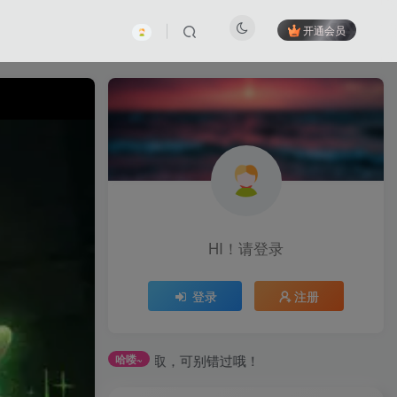
开通会员
HI！请登录
登录
注册
任务获取，可别错过哦！
哈喽~