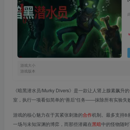
游戏大小
游戏版本
《暗黑潜水员/Murky Divers》是一款让人肾上腺素飙升的
室，执行一项看似简单的“善后”任务——抹除所有实验失
游戏的核心魅力在于其紧张刺激的
合作
机制。最多支持8
一场与未知深渊的博弈，而那些潜藏在
黑暗
中的怪物随时