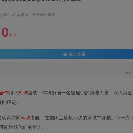
此内容为免费资源，请登录后查看
0
5
￥
￥
登录查看
v1
合作
潜水
恐怖
游戏。你将扮演一名被雇佣的清理人员，深入海底
败的痕迹。
名玩家共同
驾驶
潜艇，在幽闭且危机四伏的水域中穿梭。每一次
可能终结你们的努力。