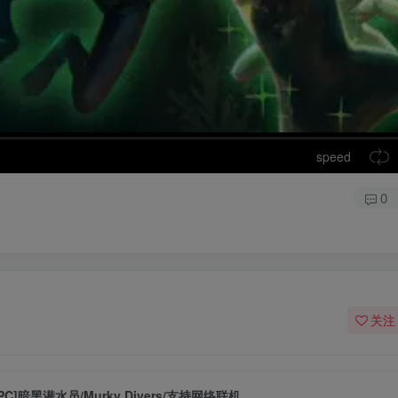
speed
0
关注
[PC]暗黑潜水员/Murky Divers/支持网络联机