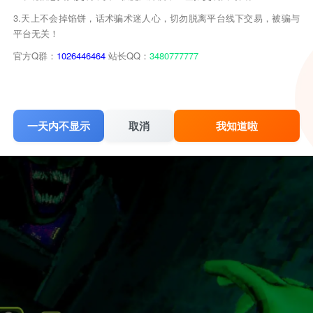
3.天上不会掉馅饼，话术骗术迷人心，切勿脱离平台线下交易，被骗与
平台无关！
官方Q群：
1026446464
站长QQ：
3480777777
一天内不显示
取消
我知道啦