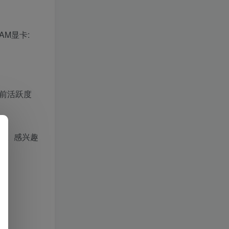
 RAM显卡:
前活跃度
之旅。感兴趣