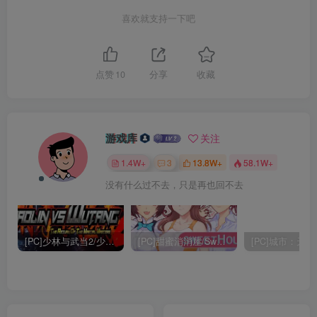
喜欢就支持一下吧
点赞
10
分享
收藏
游戏库
关注
1.4W+
3
13.8W+
58.1W+
没有什么过不去，只是再也回不去
[PC]少林与武当2/少林vs武当2/Shaolin vs Wutang 2
[PC]甜蜜消消屋/Sweet House