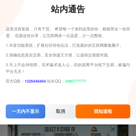
站内通告
这里没有套路，只有干货。 希望每一个来到这里的你，都能带走一份所
需， 也愿这份分享，让互联网多一点温度，少一点围墙。
1.丰富功能系统，扩展社区特色玩法，打造最好的互联网聚集圈子。
2.准确信息真实交易，安全快捷又方便，让虚拟交易面对面。
3.天上不会掉馅饼，话术骗术迷人心，切勿脱离平台线下交易，被骗与
平台无关！
官方Q群：
1026446464
站长QQ：
3480777777
一天内不显示
取消
我知道啦