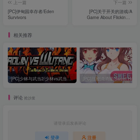
上一篇
下一篇
[PC]伊甸园幸存者/Eden
[PC]关于开关的游戏/A
Survivors
Game About Flicking A
Switch
相关推荐
[PC]少林与武当2/少林vs武当2/Shaolin vs Wutang 2
[PC]甜蜜消消屋/Sweet Hous
评论
抢沙发
请登录后发表评论
登录
注册