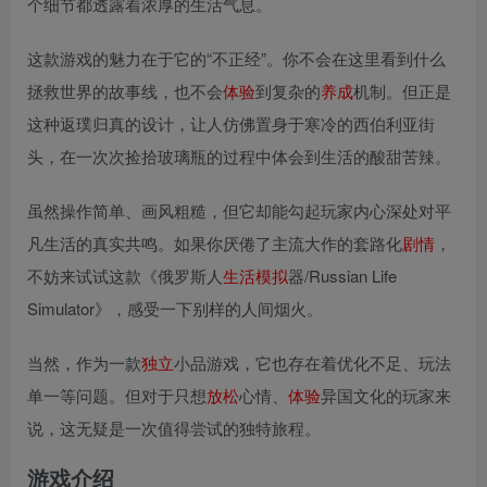
个细节都透露着浓厚的生活气息。
这款游戏的魅力在于它的“不正经”。你不会在这里看到什么
拯救世界的故事线，也不会
体验
到复杂的
养成
机制。但正是
这种返璞归真的设计，让人仿佛置身于寒冷的西伯利亚街
头，在一次次捡拾玻璃瓶的过程中体会到生活的酸甜苦辣。
虽然操作简单、画风粗糙，但它却能勾起玩家内心深处对平
凡生活的真实共鸣。如果你厌倦了主流大作的套路化
剧情
，
不妨来试试这款《俄罗斯人
生活
模拟
器/Russian Life
Simulator》，感受一下别样的人间烟火。
当然，作为一款
独立
小品游戏，它也存在着优化不足、玩法
单一等问题。但对于只想
放松
心情、
体验
异国文化的玩家来
说，这无疑是一次值得尝试的独特旅程。
游戏介绍