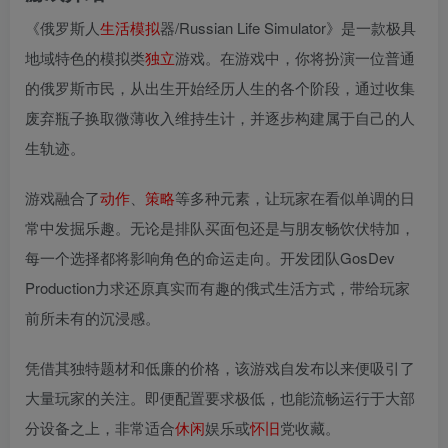
《俄罗斯人
生活
模拟
器/Russian Life Simulator》是一款极具
地域特色的模拟类
独立
游戏。在游戏中，你将扮演一位普通
的俄罗斯市民，从出生开始经历人生的各个阶段，通过收集
废弃瓶子换取微薄收入维持生计，并逐步构建属于自己的人
生轨迹。
游戏融合了
动作
、
策略
等多种元素，让玩家在看似单调的日
常中发掘乐趣。无论是排队买面包还是与朋友畅饮伏特加，
每一个选择都将影响角色的命运走向。开发团队GosDev
Production力求还原真实而有趣的俄式生活方式，带给玩家
前所未有的沉浸感。
凭借其独特题材和低廉的价格，该游戏自发布以来便吸引了
大量玩家的关注。即便配置要求极低，也能流畅运行于大部
分设备之上，非常适合
休闲
娱乐或
怀旧
党收藏。