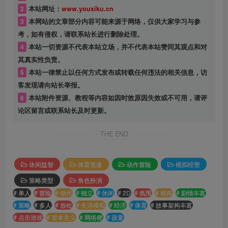
2
本站网址：
www.youxiku.cn
3
本网站的文章部分内容可能来源于网络，仅供大家学习与参
考，如有侵权，请联系站长进行删除处理。
4
本站一切资源不代表本站立场，并不代表本站赞同其观点和对
其真实性负责。
5
本站一律禁止以任何方式发布或转载任何违法的相关信息，访
客发现请向站长举报。
6
本站附件资源、教程等内容如因时效原因失效或不可用，请评
论区留言或联系站长及时更新。
THE END
休闲益智
体育竞速
动作冒险
模拟经营
策略类型
角色扮演
# 单人
# 冒险
# 动作
# 独立
# 休闲
# 2D
# 氛围
# 模拟
# 剧情丰富
# 策略
# 多人
# 放松
# 生活模拟
# 经济
# 体育
# 故事架构丰富
# 点击游戏
# 资本主义
# 网络梗
# 孩童