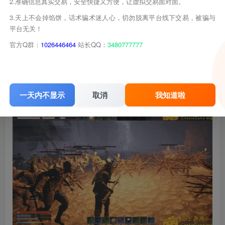
2.准确信息真实交易，安全快捷又方便，让虚拟交易面对面。
3.天上不会掉馅饼，话术骗术迷人心，切勿脱离平台线下交易，被骗与
平台无关！
官方Q群：
1026446464
站长QQ：
3480777777
一天内不显示
取消
我知道啦