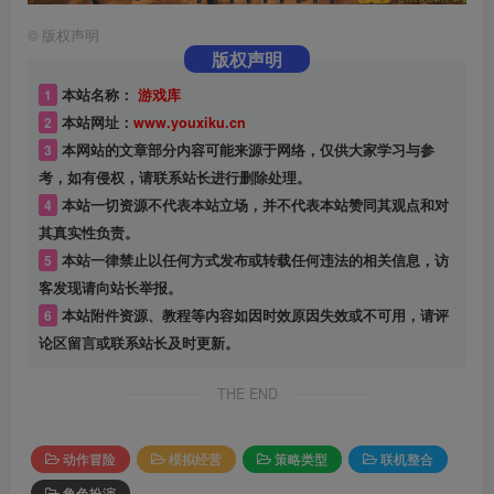
©
版权声明
版权声明
1
本站名称：
游戏库
2
本站网址：
www.youxiku.cn
3
本网站的文章部分内容可能来源于网络，仅供大家学习与参
考，如有侵权，请联系站长进行删除处理。
4
本站一切资源不代表本站立场，并不代表本站赞同其观点和对
其真实性负责。
5
本站一律禁止以任何方式发布或转载任何违法的相关信息，访
客发现请向站长举报。
6
本站附件资源、教程等内容如因时效原因失效或不可用，请评
论区留言或联系站长及时更新。
THE END
动作冒险
模拟经营
策略类型
联机整合
角色扮演