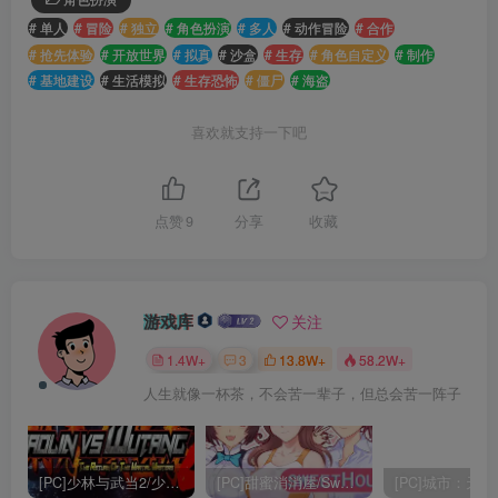
# 单人
# 冒险
# 独立
# 角色扮演
# 多人
# 动作冒险
# 合作
# 抢先体验
# 开放世界
# 拟真
# 沙盒
# 生存
# 角色自定义
# 制作
# 基地建设
# 生活模拟
# 生存恐怖
# 僵尸
# 海盗
喜欢就支持一下吧
点赞
9
分享
收藏
游戏库
关注
1.4W+
3
13.8W+
58.2W+
人生就像一杯茶，不会苦一辈子，但总会苦一阵子
[PC]少林与武当2/少林vs武当2/Shaolin vs Wutang 2
[PC]甜蜜消消屋/Sweet House