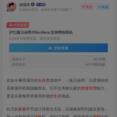
游戏库
关注
私信
永远面向阳光，这样你就看不见阴影了
免费资源
[PC]落日余晖/IfSunSets/支持网络联机
此内容为免费资源，请登录后查看
登录查看
游戏大小
20.6GB
游戏版本
v0.4.5联机版
在如今琳琅满目的
生存
类游戏中，《落日余晖》以其独特的
昼夜循环机制脱颖而出。它不仅考验玩家的
资源
管理
能力，
更是在夜晚带来紧张刺激的
生存
挑战。
白天的
探索
环节设计得相当充实，从搜集材料到建设基地，
每一步都充满了
策略
性。而到了夜晚，那些潜伏在
黑暗
中的