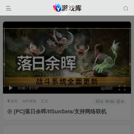
0:00
/
01:07
speed
首页
动作冒险
正文
0
50
9
[PC]落日余晖/IfSunSets/支持网络联机