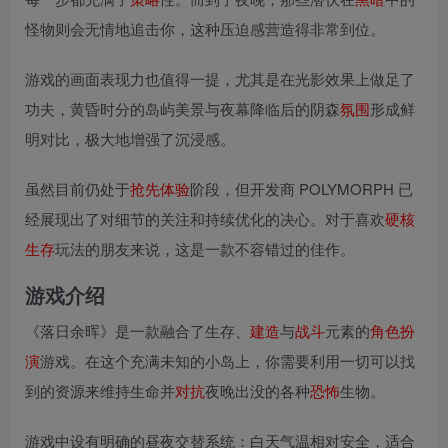
怪物则会无情地追击你，这种压迫感营造得非常到位。
游戏的画面表现力也值得一提，尤其是在光影效果上做足了
功夫，黄昏时分的岛屿美景与夜幕降临后的阴森
氛围
形成鲜
明对比，极大地增强了沉浸感。
虽然目前仍处于
抢先
体验
阶段，但开发商 POLYMORPH 已
经展现出了对细节的关注和持续优化的决心。对于喜欢
硬核
生存
玩法的朋友来说，这是一款不容错过的佳作。
游戏介绍
《落日余晖》是一款融合了生存、
建造
与
战斗
元素的
角色扮
演
游戏。在这个充满未知的小岛上，你需要利用一切可以找
到的资源来维持生命并
对抗
夜晚出没的各种
恐怖
生物。
游戏中设有明确的昼夜交替系统：白天气温相对安全，适合