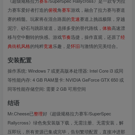
《超级规格拉力
赛车
/SuperSpec Rallycross》是一款专为拉
力赛车爱好者打造的
俯视
角
赛车
游戏，融合了拉力赛与赛道
赛的精髓。玩家将在混合路面的
竞速
赛道上挑战极限，穿越
泥泞、砂石与跳跃坡道，选择多变的替代路线，
体验
高速漂
移与空中翻转的快感。游戏
节奏
迅捷，操作直观，还原了
经
典
街机
风格
的纯粹
竞速
乐趣，是
怀旧
与激情的完美结合。
安装配置
操作系统: Windows 7 或更高版本处理器: Intel Core i3 或同
等性能内存: 4 GB RAM显卡: NVIDIA GeForce GTX 650 或
同等性能存储空间: 需要 2 GB 可用空间
结语
Mr.Cheese已
整理
好《超级规格拉力赛车/SuperSpec
Rallycross》绿色免安装版下载，无需注册、无需安装，解
压即玩，所有资源已集成完毕，告别繁琐配置，直接冲进那