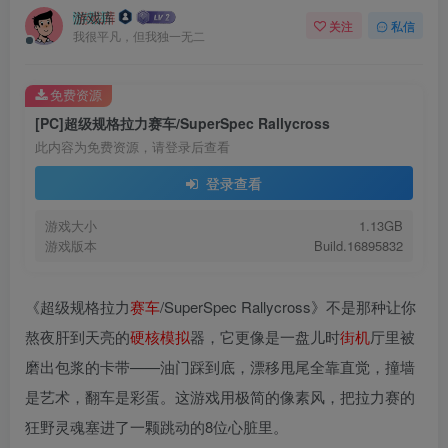
游戏库
关注
私信
我很平凡，但我独一无二
免费资源
[PC]超级规格拉力赛车/SuperSpec Rallycross
此内容为免费资源，请登录后查看
登录查看
游戏大小
1.13GB
游戏版本
Build.16895832
《超级规格拉力
赛车
/SuperSpec Rallycross》不是那种让你
熬夜肝到天亮的
硬核
模拟
器，它更像是一盘儿时
街机
厅里被
磨出包浆的卡带——油门踩到底，漂移甩尾全靠直觉，撞墙
是艺术，翻车是彩蛋。这游戏用极简的像素风，把拉力赛的
狂野灵魂塞进了一颗跳动的8位心脏里。