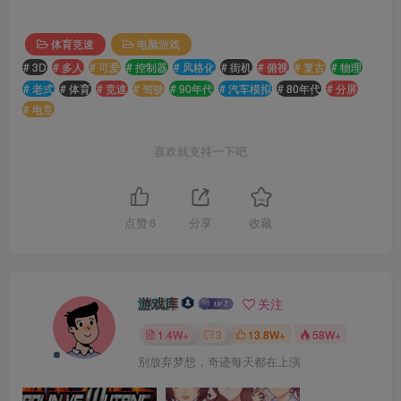
体育竞速
电脑游戏
# 3D
# 多人
# 可爱
# 控制器
# 风格化
# 街机
# 俯视
# 复古
# 物理
# 老式
# 体育
# 竞速
# 驾驶
# 90年代
# 汽车模拟
# 80年代
# 分屏
# 电竞
喜欢就支持一下吧
点赞
6
分享
收藏
游戏库
关注
1.4W+
3
13.8W+
58W+
别放弃梦想，奇迹每天都在上演