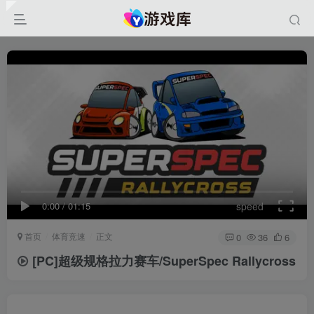
0:00
/
01:15
speed
首页
体育竞速
正文
0
36
6
[PC]超级规格拉力赛车/SuperSpec Rallycross