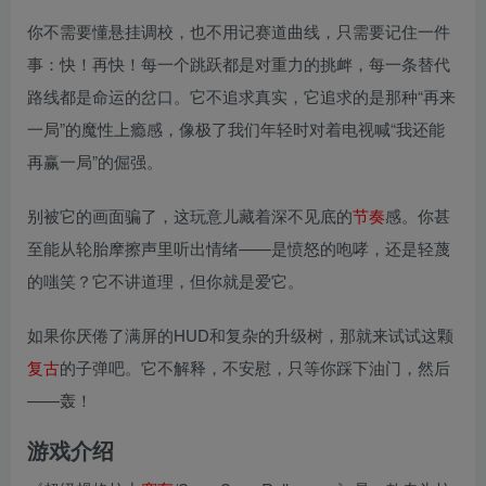
你不需要懂悬挂调校，也不用记赛道曲线，只需要记住一件
事：快！再快！每一个跳跃都是对重力的挑衅，每一条替代
路线都是命运的岔口。它不追求真实，它追求的是那种“再来
一局”的魔性上瘾感，像极了我们年轻时对着电视喊“我还能
再赢一局”的倔强。
别被它的画面骗了，这玩意儿藏着深不见底的
节奏
感。你甚
至能从轮胎摩擦声里听出情绪——是愤怒的咆哮，还是轻蔑
的嗤笑？它不讲道理，但你就是爱它。
如果你厌倦了满屏的HUD和复杂的升级树，那就来试试这颗
复古
的子弹吧。它不解释，不安慰，只等你踩下油门，然后
——轰！
游戏介绍