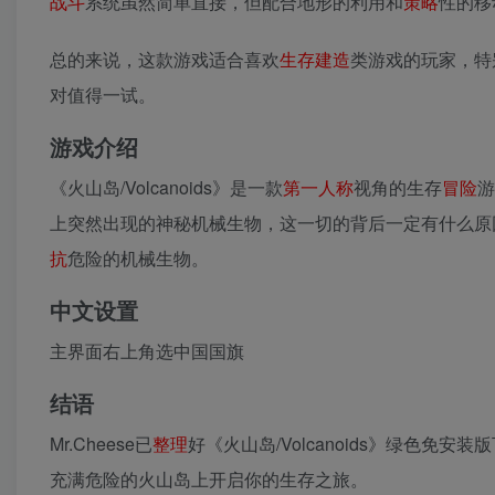
战斗
系统虽然简单直接，但配合地形的利用和
策略
性的移
总的来说，这款游戏适合喜欢
生存
建造
类游戏的玩家，特
对值得一试。
游戏介绍
《火山岛/Volcanoids》是一款
第一人称
视角的生存
冒险
游
上突然出现的神秘机械生物，这一切的背后一定有什么原
抗
危险的机械生物。
中文设置
主界面右上角选中国国旗
结语
Mr.Cheese已
整理
好《火山岛/Volcanoids》绿色免
充满危险的火山岛上开启你的生存之旅。