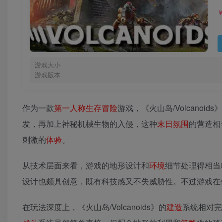
游戏大小
游戏版本
作为一款
第一人称
生存
冒险
游戏，《火山岛/Volcan
发，再加上神秘机械生物的入侵，这种
末日
氛围
的营造相
刺激的
体验
。
从技术层面来看，游戏的地形设计和
环境
细节处理得相当
设计也颇具创意，既有科技感又不失威胁性。不过游戏在
在玩法深度上，《火山岛/Volcanoids》的
建造
系统相对完