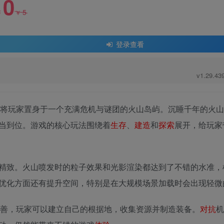
0
5
￥
￥
登录查看
v1.29.4
oids》将玩家置身于一个充满危机与谜团的火山岛屿。沉睡千年的火
当到位。游戏的核心玩法围绕着
生存
、
建造
和
探索
展开，给玩家
精致。火山喷发时的粒子效果和光影渲染都达到了不错的水准，
优化方面还有提升空间，特别是在大规模场景加载时会出现轻微
善，玩家可以建立自己的根据地，收集资源并制造装备。
对抗
机