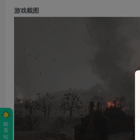
游戏截图
联
系
站