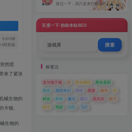
路过一下，我只是来打酱油的！
百度一下-协助本站SEO
5.61GB
搜索
39.0联机版
山突然喷
标签云
带来了紧张
龙与地下城
龙
黑色幽默
黑色喜剧
黑色
黑暗奇幻
黑暗
黑客
麻将
鸟
机械生物的
鲜血
鲜艳
魔法
魔幻
高尔夫
骰子
骑车
驾驶
马匹
飞行
的卡顿。
械生物的