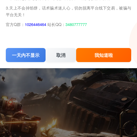
3.天上不会掉馅饼，话术骗术迷人心，切勿脱离平台线下交易，被骗与
平台无关！
官方Q群：
1026446464
站长QQ：
3480777777
一天内不显示
取消
我知道啦