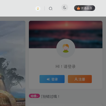
开通会员
HI！请登录
登录
注册
，可别错过哦！
哈喽~