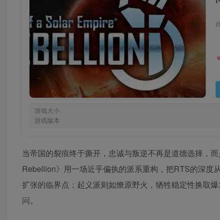
游戏大小
游戏版本
当帝国的裂痕终于撕开，忠诚与叛逆不再是道德选择，而是战略支点—
Rebellion》用一场近乎偏执的派系重构，把RTS的
扩张的临界点；起义派则如燎原野火，牺牲稳定性换取爆
问。