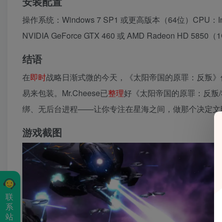
安装配置
操作系统：Windows 7 SP1 或更高版本（64位）CPU：Intel C
NVIDIA GeForce GTX 460 或 AMD Radeon HD 5850（
结语
在
即时
战略日渐式微的今天，《太阳帝国的原罪：反叛》
易来包装。Mr.Cheese已
整理
好《太阳帝国的原罪：反叛/Sins
绑、无后台进程——让你专注在星海之间，做那个决定文
游戏截图
联
系
站