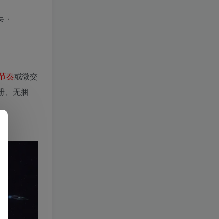
显卡：
节奏
或微交
需注册、无捆