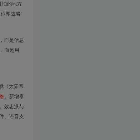
正可怕的地方
单位即战略”
，而是信息
叠，而是用
戏《太阳帝
格
。新增泰
。效忠派与
件、语音支