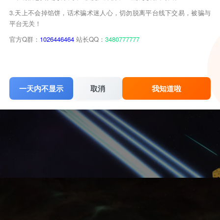
3.天上不会掉馅饼，话术骗术迷人心，切勿脱离平台线下交易，被骗与
平台无关！
官方Q群：
1026446464
站长QQ：
3480777777
一天内不显示
取消
我知道啦