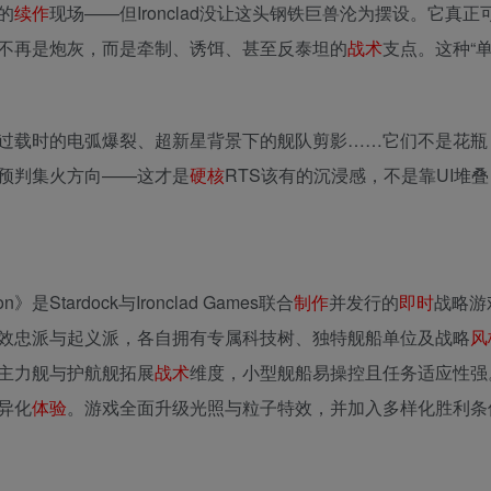
的
续作
现场——但Ironclad没让这头钢铁巨兽沦为摆设。它真
不再是炮灰，而是牵制、诱饵、甚至反泰坦的
战术
支点。这种“
过载时的电弧爆裂、超新星背景下的舰队剪影……它们不是花瓶
预判集火方向——这才是
硬核
RTS该有的沉浸感，不是靠UI堆
on》是Stardock与Ironclad Games联合
制作
并发行的
即时
战略游
效忠派与起义派，各自拥有专属科技树、独特舰船单位及战略
风
主力舰与护航舰拓展
战术
维度，小型舰船易操控且任务适应性强
异化
体验
。游戏全面升级光照与粒子特效，并加入多样化胜利条