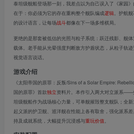
泰坦级舰船登场那一刻，我差点以为自己误入了《家园》
在于：你必须为它的存在重构整个舰队编成
逻辑
。护航舰
的设计语言，让每场
战斗
都像在下一场多维棋局。
更绝的是那套被低估的光照与粒子系统：跃迁残影、舰体
载体。老手能从光晕强度判断敌方护盾状态，从粒子轨迹
视觉语言说话。
游戏介绍
《太阳帝国的原罪：反叛/Sins of a Solar Empire: Rebelli
国的原罪》首款
独立
资料片。本作引入两大对立派系——
坦级舰船作为战场核心力量，可单舰摧毁整支舰队；全新
起义派的护卫舰、巡洋舰在性能上各有取舍，强化派系差
持及成就系统，大幅提升沉浸感与
重玩价值
。