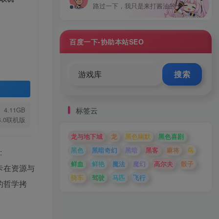
路过一下，我只是来打酱油的！
百度一下-协助本站SEO
搜索
标签云
4.11GB
24.0联机版
龙与地下城
龙
黑色幽默
黑色喜剧
黑色
黑暗奇幻
黑暗
黑客
麻将
鸟
:
鲜血
鲜艳
魔法
魔幻
高尔夫
骰子
都卡在资源与
骑车
驾驶
马匹
飞行
的哲学拷