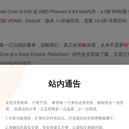
ore i3-530 或 AMD Phenom II X4 945内存：4 GB RAM
1GB
VR
AM）DirectX：版本 11存储空间：需要 15 GB 可用空间
像一记沉稳的重拳，提醒我们：真正的
策略
深度，从来不需要
快
 of a Solar Empire: Rebellion》绿色免安装版下载，无
明存续的指挥官。
站内通告
这里没有套路，只有干货。 希望每一个来到这里的你，都能带走一份所
需， 也愿这份分享，让互联网多一点温度，少一点围墙。
1.丰富功能系统，扩展社区特色玩法，打造最好的互联网聚集圈子。
2.准确信息真实交易，安全快捷又方便，让虚拟交易面对面。