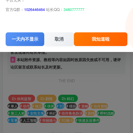
1
本站名称：
游戏库
2
本站网址：
www.youxiku.cn
官方Q群：
1026446464
站长QQ：
3480777777
3
本网站的文章部分内容可能来源于网络，仅供大家学习与参
考，如有侵权，请联系站长进行删除处理。
4
本站一切资源不代表本站立场，并不代表本站赞同其观点和对
其真实性负责。
一天内不显示
取消
我知道啦
5
本站一律禁止以任何方式发布或转载任何违法的相关信息，访
客发现请向站长举报。
6
本站附件资源、教程等内容如因时效原因失效或不可用，请评
论区留言或联系站长及时更新。
THE END
休闲益智
剧情
科幻
# 单人
# 动作
# 独立
# 休闲
# 3D
# 模拟
# 策略
# 动作冒险
# 第三人称
# 女性主角
# 科幻
# 动作角色扮演
# 剧情
# 即时战略
# 军事
# 人工智能
# 华丽格斗
# 3D格斗
# 快速反应事件