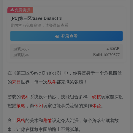
免费资源
[PC]第三区/Save District 3
此内容为免费资源，请登录后查看
登录查看
游戏大小
4.63GB
游戏版本
Build.10979677
在《第三区/Save District 3》中，你将置身于一个危机四伏
的
末日
世界，每一次
战斗
都充满紧张感！
游戏的
战斗
系统设计精妙，技能组合多样，
硬核
玩家能深度
挖掘
策略
，而
休闲
玩家也能享受流畅的操作
体验
。
废土
风格
的美术和
剧情
设定令人沉浸，每个角落都藏着故
事，让你在拯救家园的路上不觉孤单。