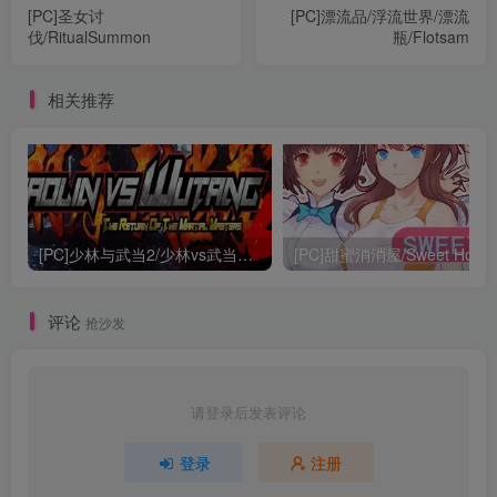
[PC]圣女讨
[PC]漂流品/浮流世界/漂流
伐/RitualSummon
瓶/Flotsam
相关推荐
[PC]少林与武当2/少林vs武当2/Shaolin vs Wutang 2
[PC]甜蜜消消屋/Sweet Hous
评论
抢沙发
请登录后发表评论
登录
注册