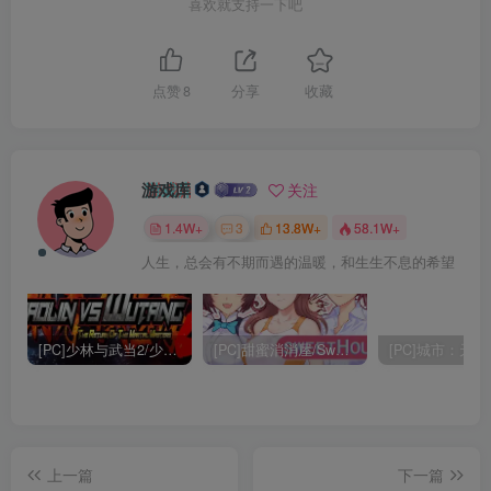
喜欢就支持一下吧
点赞
8
分享
收藏
游戏库
关注
1.4W+
3
13.8W+
58.1W+
人生，总会有不期而遇的温暖，和生生不息的希望
[PC]少林与武当2/少林vs武当2/Shaolin vs Wutang 2
[PC]甜蜜消消屋/Sweet House
上一篇
下一篇