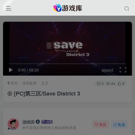
0:00
/
03:20
speed
首页
休闲益智
正文
0
44
8
[PC]第三区/Save District 3
游戏库
关注
私信
并不是我们所有的人都会拥有浪漫