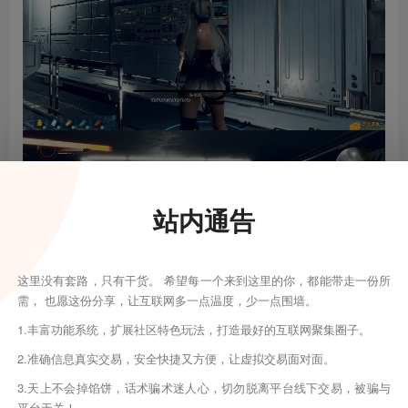
站内通告
这里没有套路，只有干货。 希望每一个来到这里的你，都能带走一份所
需， 也愿这份分享，让互联网多一点温度，少一点围墙。
1.丰富功能系统，扩展社区特色玩法，打造最好的互联网聚集圈子。
2.准确信息真实交易，安全快捷又方便，让虚拟交易面对面。
©
版权声明
版权声明
3.天上不会掉馅饼，话术骗术迷人心，切勿脱离平台线下交易，被骗与
平台无关！