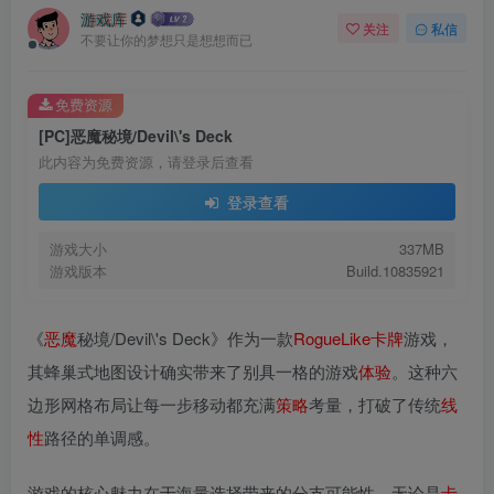
游戏库
关注
私信
不要让你的梦想只是想想而已
免费资源
[PC]恶魔秘境/Devil\'s Deck
此内容为免费资源，请登录后查看
登录查看
游戏大小
337MB
游戏版本
Build.10835921
《
恶魔
秘境/Devil\'s Deck》作为一款
RogueLike
卡牌
游戏，
其蜂巢式地图设计确实带来了别具一格的游戏
体验
。这种六
边形网格布局让每一步移动都充满
策略
考量，打破了传统
线
性
路径的单调感。
游戏的核心魅力在于海量选择带来的分支可能性。无论是
卡