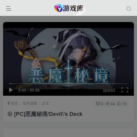
0:00
/
00:59
speed
首页
动作冒险
正文
0
44
15
[PC]恶魔秘境/Devil\'s Deck