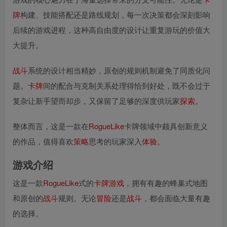
牌
构建、技能搭配还是路线规划，每一次决策都会深刻影响
后续的游戏进程，这种高自由度的设计让重复游玩的价值大
大提升。
战斗
系统的设计相当精妙，原创的规则机制避免了同质化问
题。
卡牌
间的配合与克制关系处理得恰到好处，既不会过于
复杂让新手望而却步，又保留了足够的深度供玩家
探索
。
整体而言，这是一款在
RogueLike
卡牌领域中颇具创新意义
的作品，值得喜欢
策略
思考的玩家深入
体验
。
游戏介绍
这是一款
RogueLike
式的
卡牌游戏
，拥有有趣的蜂巢式地图
和原创的
战斗
规则。无论
冒险
还是
战斗
，都会面临大量有趣
的选择。