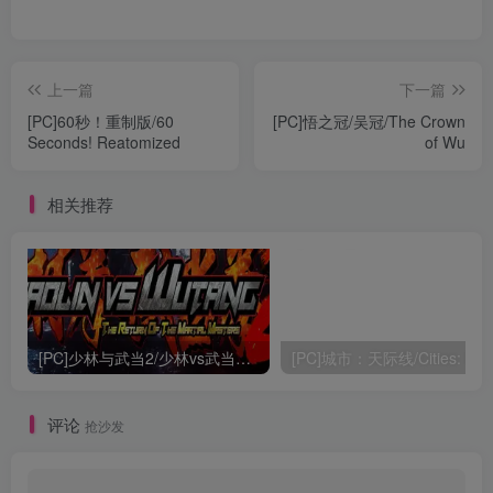
上一篇
下一篇
[PC]60秒！重制版/60
[PC]悟之冠/吴冠/The Crown
Seconds! Reatomized
of Wu
相关推荐
[PC]少林与武当2/少林vs武当2/Shaolin vs Wutang 2
评论
抢沙发