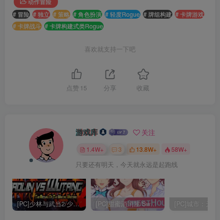
动作冒险
# 冒险
# 独立
# 策略
# 角色扮演
# 轻度Rogue
# 牌组构建
# 卡牌游戏
# 卡牌战斗
# 卡牌构建式类Rogue
喜欢就支持一下吧
点赞
15
分享
收藏
游戏库
关注
1.4W+
3
13.8W+
58W+
只要还有明天，今天就永远是起跑线
[PC]少林与武当2/少林vs武当2/Shaolin vs Wutang 2
[PC]甜蜜消消屋/Sweet House