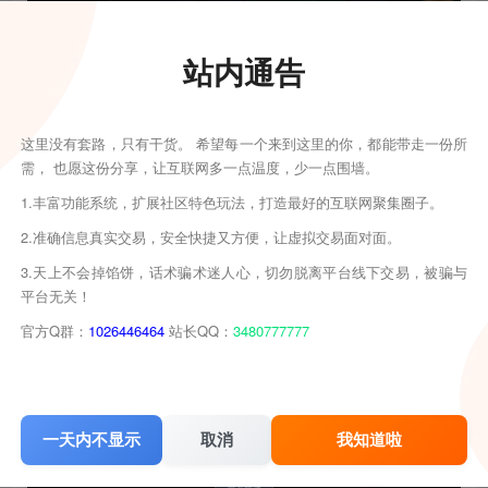
站内通告
这里没有套路，只有干货。 希望每一个来到这里的你，都能带走一份所
需， 也愿这份分享，让互联网多一点温度，少一点围墙。
1.丰富功能系统，扩展社区特色玩法，打造最好的互联网聚集圈子。
2.准确信息真实交易，安全快捷又方便，让虚拟交易面对面。
3.天上不会掉馅饼，话术骗术迷人心，切勿脱离平台线下交易，被骗与
平台无关！
官方Q群：
1026446464
站长QQ：
3480777777
一天内不显示
取消
我知道啦