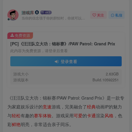
游戏库
关注
私信
当你的信念强于你的胆怯时，你就可以将梦想变为现实了
免费资源
[PC]《汪汪队立大功：锦标赛》/PAW Patrol: Grand Prix
此内容为免费资源，请登录后查看
登录查看
游戏大小
2.63GB
游戏版本
Build.10592251
《汪汪队立大功：锦标赛/PAW Patrol: Grand Prix》是一款专
为家庭娱乐设计的
竞速
游戏，完美融合了
经典
动画IP的魅力
与
轻松
有趣的
赛车
体验
。游戏采用
可爱
的
卡通
渲染
风格
，色
彩
鲜艳
明亮，非常适合亲子同乐。