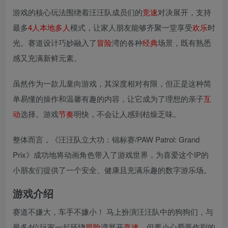
游戏的核心玩法围绕着汪汪队成员们的
竞速
对决展开，支持
最多
4人本地
多人
模式，让家人朋友能够齐聚一堂享受
欢乐
时
光。赛道设计巧妙融入了
冒险
湾的各种
经典
场景，既有熟悉
感又充满新鲜元素。
虽然作为一款儿童向游戏，其深度相对有限，但正是这种简
单易懂的操作和温馨有趣的内容，让它成为了理想的亲子
互
动
选择。游戏
节奏
明快，不会让人感到枯燥乏味。
整体而言，《汪汪队立大功：锦标赛/PAW Patrol: Grand
Prix》成功地将动画角色带入了游戏世界，为喜爱这个IP的
小朋友们提供了一个安全、健康且充满乐趣的数字游乐场。
游戏介绍
赛道不嫌大，车手不嫌小！ 马上扮演汪汪队中的狗狗们，与
最多4位玩家一起环绕
冒险
湾展开
竞速
，但要小心爱恶作剧的