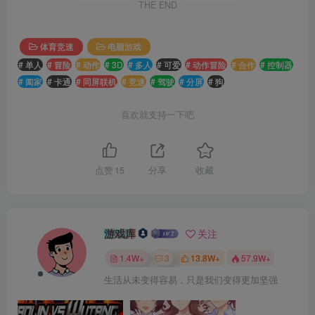
THE END
体育竞速
电脑游戏
# 单人
# 冒险
# 动作
# 3D
# 多人
# 可爱
# 动作冒险
# 合作
# 控制器
# 阖家
# 卡通
# 同屏联机
# 竞速
# 驾驶
# 分屏
# 狗
喜欢就支持一下吧
点赞
15
分享
收藏
游戏库
关注
1.4W+
3
13.8W+
57.9W+
生活从未变得容易，只是我们变得更加坚强