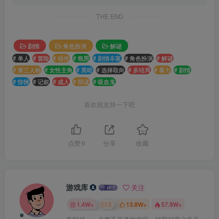
THE END
剧情
角色扮演
解谜
# 单人
# 冒险
# 动作
# 氛围
# 剧情丰富
# 角色扮演
# 解谜
# 第三人称
# 女性主角
# 黑暗
# 选择取向
# 多结局
# 暴力
# 剧情
# 惊悚
# 记叙
# 成人
# 阴谋
# 吸血鬼
喜欢就支持一下吧
点赞
9
分享
收藏
游戏库
关注
1.4W+
3
13.8W+
57.9W+