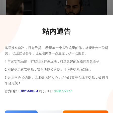
站内通告
这里没有套路，只有干货。 希望每一个来到这里的你，都能带走一份所
需， 也愿这份分享，让互联网多一点温度，少一点围墙。
1.丰富功能系统，扩展社区特色玩法，打造最好的互联网聚集圈子。
2.准确信息真实交易，安全快捷又方便，让虚拟交易面对面。
3.天上不会掉馅饼，话术骗术迷人心，切勿脱离平台线下交易，被骗与
平台无关！
官方Q群：
1026446464
站长QQ：
3480777777
结语