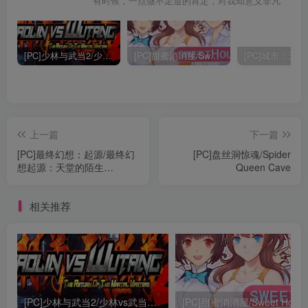
有时候，一点微不足道的肯定，对我却意义非凡
[PC]少林与武当2/少林vs武当2/Shaolin vs Wutang 2
[PC]甜蜜消消屋/Sweet House
上一篇
下一篇
[PC]最终幻想：起源/最终幻
[PC]盘丝洞惊魂/Spider
想起源：天堂的陌生
Queen Cave
人/STRANGER OF
PARADISE FINAL FANTASY
相关推荐
ORIGIN
[PC]少林与武当2/少林vs武当2/Shaolin vs Wutang 2
[PC]甜蜜消消屋/Sweet Hous