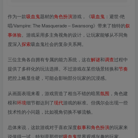
作为一款
吸血鬼
题材的
角色扮演
游戏，《
吸血鬼
：避世-绝
唱/Vampire: The Masquerade – Swansong》带来了独特的
叙
事
体验
。游戏采用多主角视角的设计，让玩家能够从不同角
度深入
探索
吸血鬼社会的复杂关系网。
三位主角各自拥有专属的能力系统，这在
解谜
和
调查
过程中
提供了多样化的玩法选择。不过游戏在某些场景转换和
节奏
把控上略显生硬，可能会影响部分玩家的沉浸感。
从画面表现来看，游戏营造了相当不错的暗黑
氛围
，角色建
模和
环境
细节都达到了
现代
游戏的标准。但偶尔会出现一些
技术性的小问题，比如视角切换不够流畅。
总体来说，这款游戏对于喜欢深度
叙事
和
角色扮演
的玩家来
说值得一试，特别是那些对
吸血鬼
世界观感兴趣的玩家。