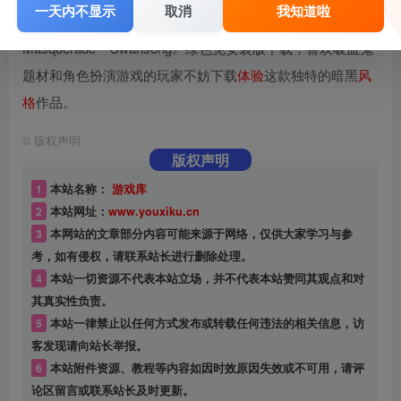
一天内不显示
取消
我知道啦
Mr.Cheese已
整理
好《吸血鬼：避世-绝唱/Vampire: The
Masquerade – Swansong》绿色免安装版下载，喜欢吸血鬼
题材和角色扮演游戏的玩家不妨下载
体验
这款独特的暗黑
风
格
作品。
©
版权声明
版权声明
1
本站名称：
游戏库
2
本站网址：
www.youxiku.cn
3
本网站的文章部分内容可能来源于网络，仅供大家学习与参
考，如有侵权，请联系站长进行删除处理。
4
本站一切资源不代表本站立场，并不代表本站赞同其观点和对
其真实性负责。
5
本站一律禁止以任何方式发布或转载任何违法的相关信息，访
客发现请向站长举报。
6
本站附件资源、教程等内容如因时效原因失效或不可用，请评
论区留言或联系站长及时更新。