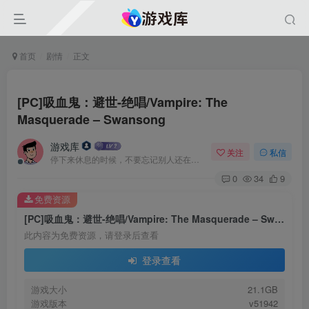
首页
剧情
正文
[PC]吸血鬼：避世-绝唱/Vampire: The
Masquerade – Swansong
游戏库
关注
私信
停下来休息的时候，不要忘记别人还在奔跑
0
34
9
免费资源
[PC]吸血鬼：避世-绝唱/Vampire: The Masquerade – Swansong
此内容为免费资源，请登录后查看
登录查看
游戏大小
21.1GB
游戏版本
v51942