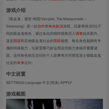
游戏介绍
《吸血鬼：避世-绝唱/Vampire: The Masquerade –
Swansong》是一款
动作
类
角色扮演
游戏，玩家将扮演3位不
同的吸血鬼角色，通过各自的独特视角深入
调查
凶杀案件、
谋反
阴谋
和其他吸血鬼社会的
黑暗
秘密。每名角色都拥有专
属的特殊能力，玩家需要巧妙运用这些能力来揭开重重谜
团。这些角色相互交织的个人故事将共同塑造波士顿吸血鬼
社会的
未来
走向。
中文设置
SETTINGS-Language-中文(简体)-APPLY
游戏截图