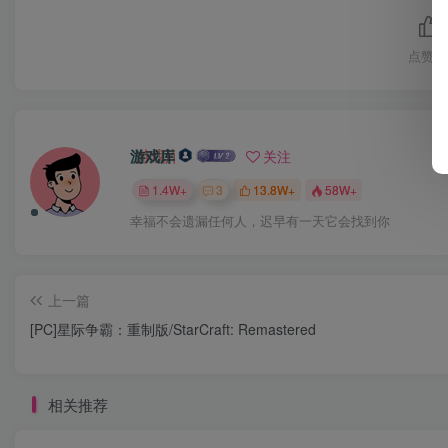
点赞
1
游戏库
关注
1.4W+
3
13.8W+
58W+
幸福不会遗漏任何人，迟早有一天它会找到你
上一篇
[PC]星际争霸：重制版/StarCraft: Remastered
相关推荐