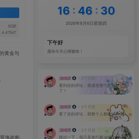
16
:
46
:
31
2026年8月6日星期四
5GB
1.4.47547
下午好
愿你今天心情愉快！
说中的黄金与
游戏库
2个月前
0
。
看到你的评论，我感觉整个世界都明亮
了！
游戏库
2个月前
0
看了你的评论，我整个人都被治愈了！
游戏库
2个月前
0
晋海盗船
路过一下，我只是来打酱油的！