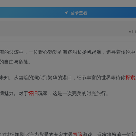
登录查看
v1.
 Tale》在加勒比海的波涛中，一位野心勃勃的海盗船长扬帆起航，追寻着传
的自由与危险。
未知。从幽暗的洞穴到繁华的港口，细节丰富的世界等待你
探索
满魅力。对于
怀旧
玩家，这是一次完美的时光旅行。
e》是一款以17世纪加勒比海为背景的海盗主题
冒险
游戏。玩家将扮演一位新