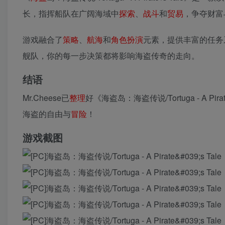
长，指挥船队在广阔海域中
探索
、
战斗
和
贸易
，争夺财富
游戏融合了
策略
、
航海
和
角色扮演
元素，提供丰富的任务
舰队，你的每一步决策都将影响海盗传奇的走向。
结语
Mr.Cheese已
整理
好《海盗岛：海盗传说/Tortuga - A 
海盗的自由与
冒险
！
游戏截图