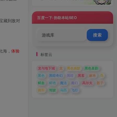
百度一下-协助本站SEO
宝藏到敌对
搜索
勒比海，
体验
标签云
龙与地下城
龙
黑色幽默
黑色喜剧
黑色
黑暗奇幻
黑暗
黑客
麻将
鸟
鲜血
鲜艳
魔法
魔幻
高尔夫
骰子
骑车
驾驶
马匹
飞行