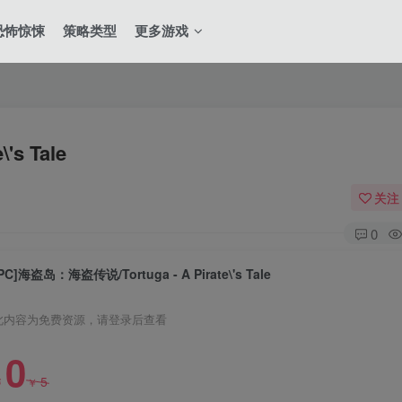
恐怖惊悚
策略类型
更多游戏
's Tale
关注
0
PC]海盗岛：海盗传说/Tortuga - A Pirate\'s Tale
此内容为免费资源，请登录后查看
0
全站积分可
5
￥
￥