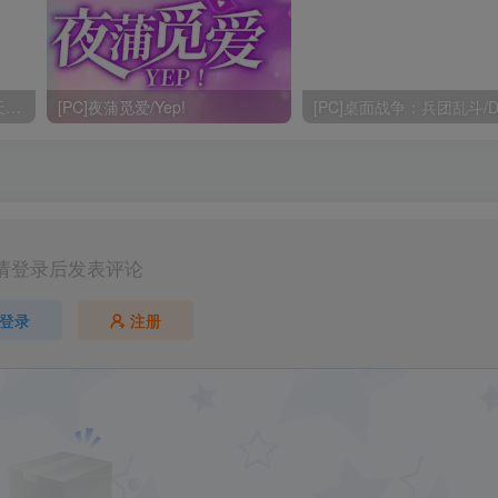
[PC]与不登校妹妹一起的30天/Living with my Little Sister
[PC]夜蒲觅爱/Yep!
请登录后发表评论
登录
注册