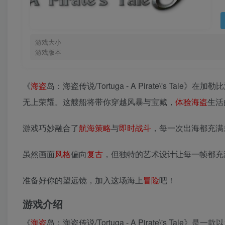
游戏大小
游戏版本
《
海盗
岛：海盗传说/Tortuga - A Pirate\'s
无上荣耀。这艘船将带你穿越风暴与宝藏，
体验
海盗
生活
游戏巧妙融合了
航海
策略
与
即时
战斗
，每一次出海都充满
虽然画面
风格
偏向
复古
，但独特的艺术设计让每一帧都充
准备好你的望远镜，加入这场海上
冒险
吧！
游戏介绍
《
海盗
岛：海盗传说/Tortuga - A Pirate\'s Tal