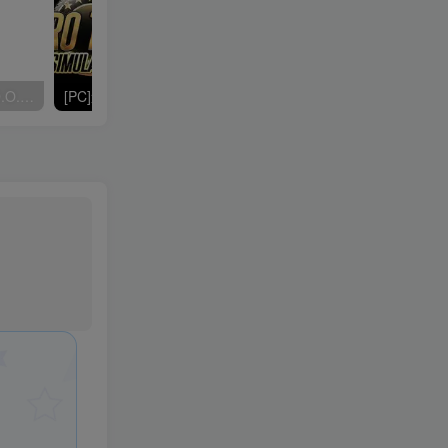
[PC]桌面战争：兵团乱斗/D.O.T. Defence
[PC]遨游中国2/中国卡车模拟/CTS6