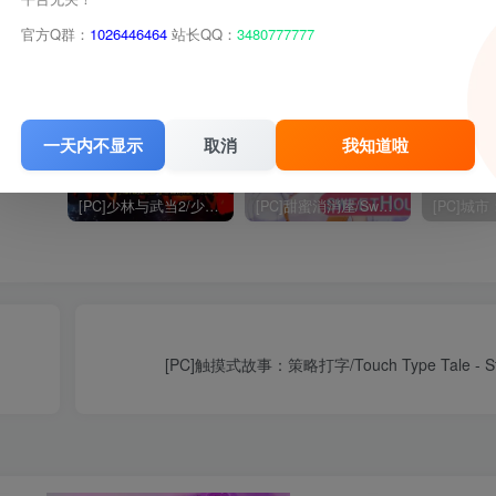
官方Q群：
1026446464
站长QQ：
3480777777
0
分享
收藏
一天内不显示
取消
我知道啦
[PC]少林与武当2/少林vs武当2/Shaolin vs Wutang 2
[PC]甜蜜消消屋/Sweet House
[PC]触摸式故事：策略打字/Touch Type Tale - Stra