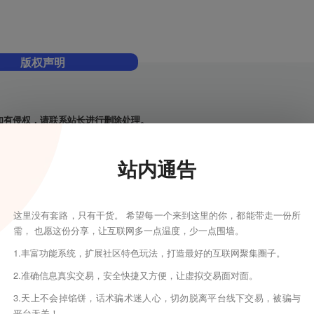
版权声明
如有侵权，请联系站长进行删除处理。
真实性负责。
发现请向站长举报。
站内通告
区留言或联系站长及时更新。
THE END
这里没有套路，只有干货。 希望每一个来到这里的你，都能带走一份所
需， 也愿这份分享，让互联网多一点温度，少一点围墙。
1.丰富功能系统，扩展社区特色玩法，打造最好的互联网聚集圈子。
2.准确信息真实交易，安全快捷又方便，让虚拟交易面对面。
3.天上不会掉馅饼，话术骗术迷人心，切勿脱离平台线下交易，被骗与
喜欢就支持一下吧
平台无关！