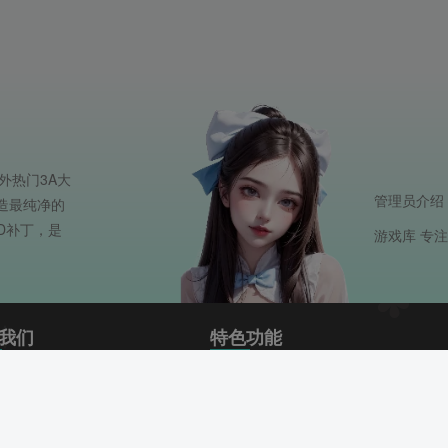
外热门3A大
管理员介绍
打造最纯净的
D补丁，是
游戏库 专
我们
特色功能
协议
小黑屋
声明
文章热榜
地图