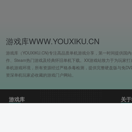
游戏库WWW.YOUXIKU.CN
游戏库（YOUXIKU.CN)专注高品质单机游戏分享，第一时间提供国内
作、Steam热门游戏及经典怀旧单机下载。XX游戏站致力于为玩家
单机游戏环境，所有资源经过严格杀毒检测，提供完整硬盘版与免DV
资深单机玩家必收藏的游戏门户网站。
游戏库
关于
用户
单机游戏,单机游戏下载,好玩的单机游戏,PC游戏,电
免责
脑游戏,单机游戏大全,最新单机游戏,免安装游戏,绿
网站
色中文版游戏,大型单机游戏,单机游戏排行榜,热门单