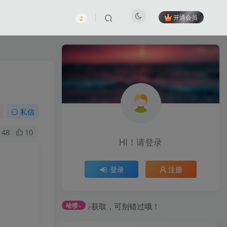
开通会员
私信
48
10
HI！请登录
登录
注册
通过签到和每日任务获取，可别错过哦！
哈喽~