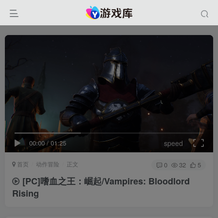
00:00
/
01:25
speed
首页
动作冒险
正文
0
32
5
[PC]嗜血之王：崛起/Vampires: Bloodlord
Rising