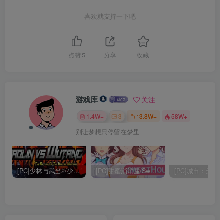
喜欢就支持一下吧
点赞
5
分享
收藏
游戏库
关注
1.4W+
3
13.8W+
58W+
别让梦想只停留在梦里
[PC]少林与武当2/少林vs武当2/Shaolin vs Wutang 2
[PC]甜蜜消消屋/Sweet House