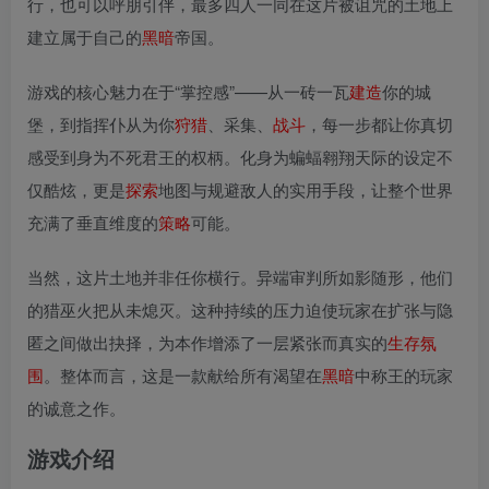
行，也可以呼朋引伴，最多四人一同在这片被诅咒的土地上
建立属于自己的
黑暗
帝国。
游戏的核心魅力在于“掌控感”——从一砖一瓦
建造
你的城
堡，到指挥仆从为你
狩猎
、采集、
战斗
，每一步都让你真切
感受到身为不死君王的权柄。化身为蝙蝠翱翔天际的设定不
仅酷炫，更是
探索
地图与规避敌人的实用手段，让整个世界
充满了垂直维度的
策略
可能。
当然，这片土地并非任你横行。异端审判所如影随形，他们
的猎巫火把从未熄灭。这种持续的压力迫使玩家在扩张与隐
匿之间做出抉择，为本作增添了一层紧张而真实的
生存
氛
围
。整体而言，这是一款献给所有渴望在
黑暗
中称王的玩家
的诚意之作。
游戏介绍