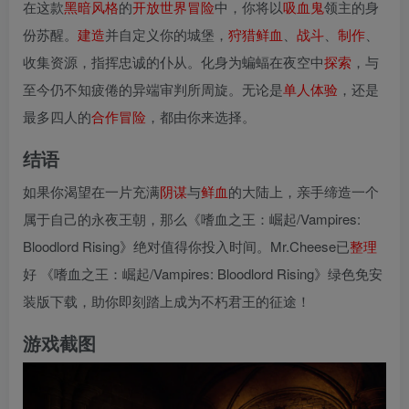
在这款
黑暗
风格
的
开放世界
冒险
中，你将以
吸血鬼
领主的身
份苏醒。
建造
并自定义你的城堡，
狩猎
鲜血
、
战斗
、
制作
、
收集资源，指挥忠诚的仆从。化身为蝙蝠在夜空中
探索
，与
至今仍不知疲倦的异端审判所周旋。无论是
单人
体验
，还是
最多四人的
合作
冒险
，都由你来选择。
结语
如果你渴望在一片充满
阴谋
与
鲜血
的大陆上，亲手缔造一个
属于自己的永夜王朝，那么《嗜血之王：崛起/Vampires:
Bloodlord Rising》绝对值得你投入时间。Mr.Cheese已
整理
好 《嗜血之王：崛起/Vampires: Bloodlord Rising》绿色免安
装版下载，助你即刻踏上成为不朽君王的征途！
游戏截图