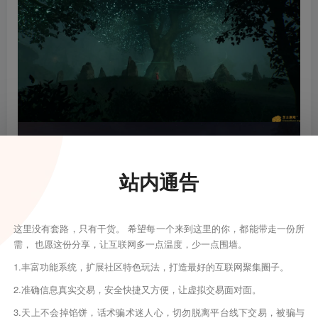
站内通告
这里没有套路，只有干货。 希望每一个来到这里的你，都能带走一份所
需， 也愿这份分享，让互联网多一点温度，少一点围墙。
1.丰富功能系统，扩展社区特色玩法，打造最好的互联网聚集圈子。
2.准确信息真实交易，安全快捷又方便，让虚拟交易面对面。
3.天上不会掉馅饼，话术骗术迷人心，切勿脱离平台线下交易，被骗与