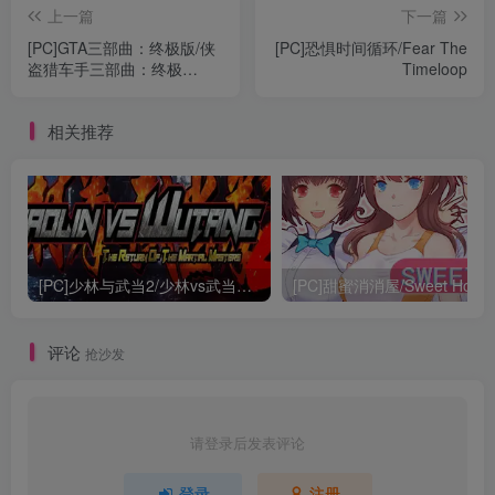
上一篇
下一篇
[PC]GTA三部曲：终极版/侠
[PC]恐惧时间循环/Fear The
盗猎车手三部曲：终极
Timeloop
版/Grand Theft Auto: The
Trilogy – The Definitive
相关推荐
Edition
[PC]少林与武当2/少林vs武当2/Shaolin vs Wutang 2
[PC]甜蜜消消屋/Sweet Hous
评论
抢沙发
请登录后发表评论
登录
注册