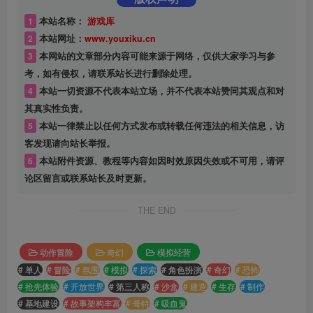
1
本站名称：
游戏库
2
本站网址：
www.youxiku.cn
3
本网站的文章部分内容可能来源于网络，仅供大家学习与参
考，如有侵权，请联系站长进行删除处理。
4
本站一切资源不代表本站立场，并不代表本站赞同其观点和对
其真实性负责。
5
本站一律禁止以任何方式发布或转载任何违法的相关信息，访
客发现请向站长举报。
6
本站附件资源、教程等内容如因时效原因失效或不可用，请评
论区留言或联系站长及时更新。
THE END
动作冒险
奇幻
模拟经营
# 单人
# 冒险
# 氛围
# 模拟
# 探索
# 角色扮演
# 奇幻
# 恐怖
# 抢先体验
# 开放世界
# 第三人称
# 沙盒
# 建造
# 生存
# 制作
# 基地建设
# 故事架构丰富
# 哥特
# 吸血鬼