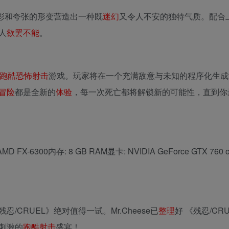
彩和夸张的形变营造出一种既
迷幻
又令人不安的独特气质。配合
人
欲罢不能
。
跑酷
恐怖
射击
游戏。玩家将在一个充满敌意与未知的程序化生成
冒险
都是全新的
体验
，每一次死亡都将解锁新的可能性，直到你
or AMD FX-6300内存: 8 GB RAM显卡: NVIDIA GeForce GTX 760 
CRUEL》绝对值得一试。Mr.Cheese已
整理
好 《残忍/CR
刺激的
跑酷
射击
盛宴！