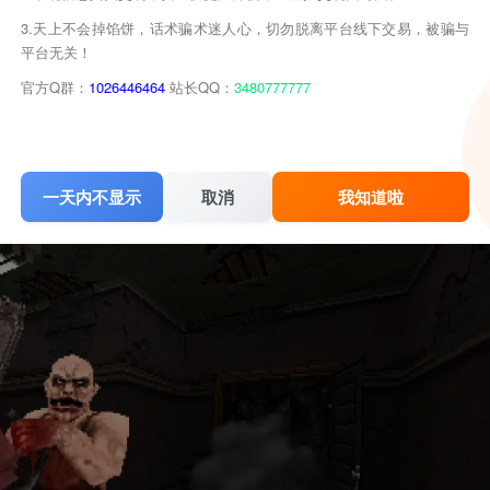
3.天上不会掉馅饼，话术骗术迷人心，切勿脱离平台线下交易，被骗与
平台无关！
官方Q群：
1026446464
站长QQ：
3480777777
一天内不显示
取消
我知道啦