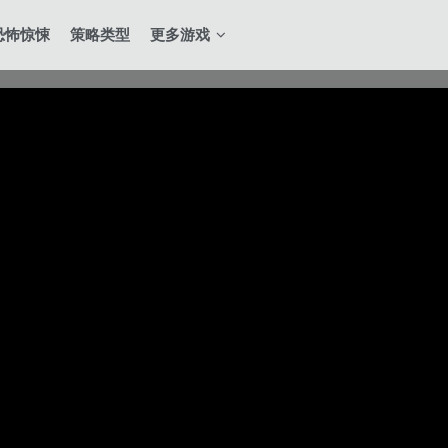
恐怖惊悚
策略类型
更多游戏
全站积分可通过签到和每