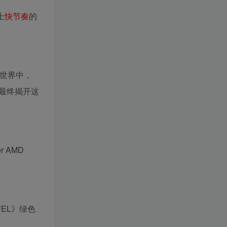
上
快
节奏
的
世界中，
最终揭开这
or AMD
UEL》绿色