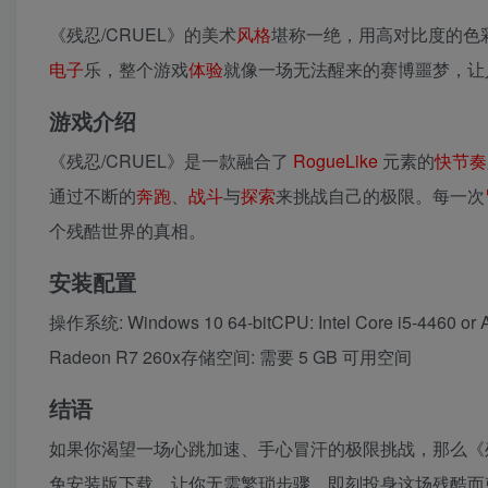
《残忍/CRUEL》的美术
风格
堪称一绝，用高对比度的色
电子
乐，整个游戏
体验
就像一场无法醒来的赛博噩梦，让
游戏介绍
《残忍/CRUEL》是一款融合了
RogueLike
元素的
快
节奏
通过不断的
奔跑
、
战斗
与
探索
来挑战自己的极限。每一次
个残酷世界的真相。
安装配置
操作系统: Windows 10 64-bitCPU: Intel Core i5-4460 
Radeon R7 260x存储空间: 需要 5 GB 可用空间
结语
如果你渴望一场心跳加速、手心冒汗的极限挑战，那么《残忍/
免安装版下载，让你无需繁琐步骤，即刻投身这场残酷而