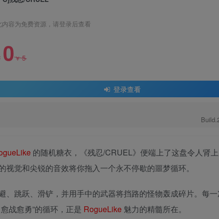
此内容为免费资源，请登录后查看
0
5
￥
￥
登录查看
Build
ogueLike
的随机糖衣，《残忍/CRUEL》便端上了这盘令人肾
的视觉和尖锐的音效将你拖入一个永不停歇的噩梦循环。
避、跳跃、滑铲，并用手中的武器将挡路的怪物轰成碎片。每一
，愈战愈勇”的循环，正是
RogueLike
魅力的精髓所在。