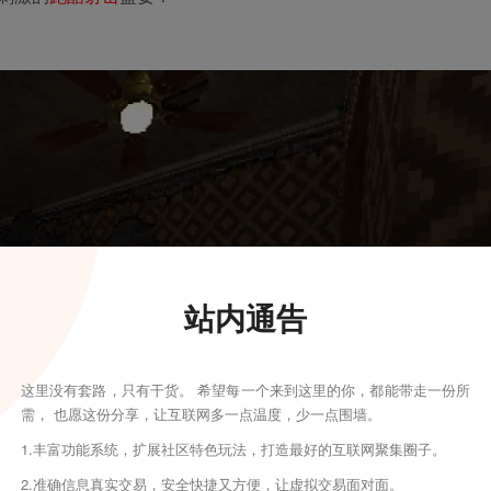
站内通告
这里没有套路，只有干货。 希望每一个来到这里的你，都能带走一份所
需， 也愿这份分享，让互联网多一点温度，少一点围墙。
1.丰富功能系统，扩展社区特色玩法，打造最好的互联网聚集圈子。
2.准确信息真实交易，安全快捷又方便，让虚拟交易面对面。