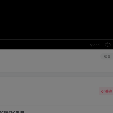
speed
0
关注
[PC]残忍/CRUEL