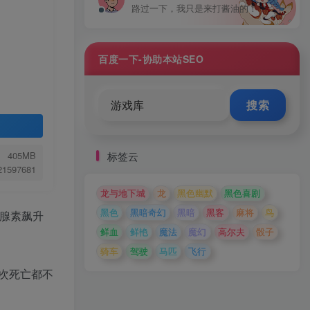
路过一下，我只是来打酱油的！
百度一下-协助本站SEO
搜索
标签云
405MB
.21597681
龙与地下城
龙
黑色幽默
黑色喜剧
黑色
黑暗奇幻
黑暗
黑客
麻将
鸟
上腺素飙升
鲜血
鲜艳
魔法
魔幻
高尔夫
骰子
骑车
驾驶
马匹
飞行
次死亡都不