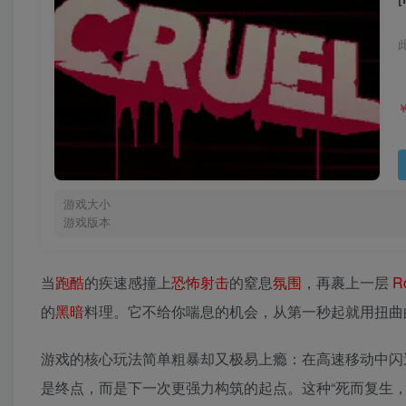
游戏大小
游戏版本
当
跑酷
的疾速感撞上
恐怖
射击
的窒息
氛围
，再裹上一层
R
的
黑暗
料理。它不给你喘息的机会，从第一秒起就用扭曲
游戏的核心玩法简单粗暴却又极易上瘾：在高速移动中闪
是终点，而是下一次更强力构筑的起点。这种“死而复生