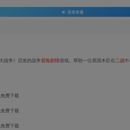
登录查看
大战争》启发的战争
冒险
剧情
游戏。帮助一位英国木匠在
二战
中