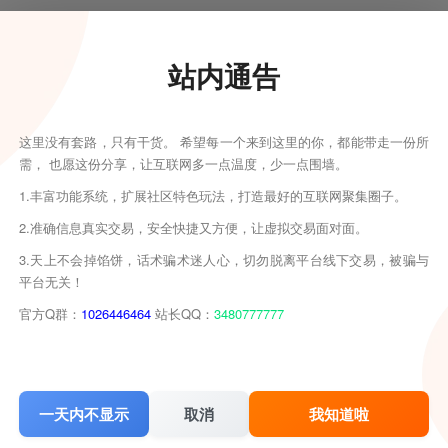
彩色
# 解谜
# 女性主角
# 阖家
# 复古
# 指向点击
# 横向滚屏
# 线性
# 历史
# 
站内通告
喜欢就支持一下吧
这里没有套路，只有干货。 希望每一个来到这里的你，都能带走一份所
需， 也愿这份分享，让互联网多一点温度，少一点围墙。
2
分享
收藏
1.丰富功能系统，扩展社区特色玩法，打造最好的互联网聚集圈子。
2.准确信息真实交易，安全快捷又方便，让虚拟交易面对面。
3.天上不会掉馅饼，话术骗术迷人心，切勿脱离平台线下交易，被骗与
平台无关！
[PC]少林与武当2/少林vs武当2/Shaolin vs Wutang 2
[PC]甜蜜消消屋/Sweet House
官方Q群：
1026446464
站长QQ：
3480777777
一天内不显示
取消
我知道啦
[PC]探寻未知/Chasin