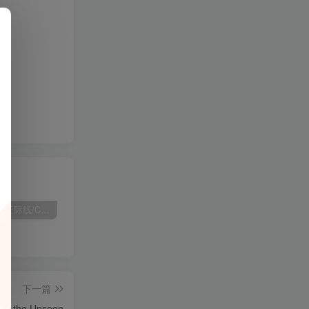
战争
[PC]城市：天际线/Cities: Skylines
[PC]审判幸存者/Trials Survivors
[PC]与不登校妹妹一起的30天/Living with my Little Sister
[PC
下一篇
g the Unseen