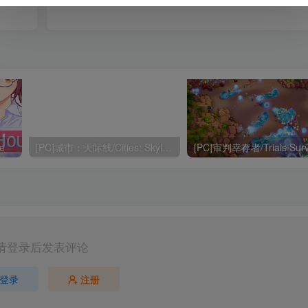
e
[PC]城市：天际线/Cities: Skylines
[PC]审判幸存者/Trials Surv
请登录后发表评论
登录
注册