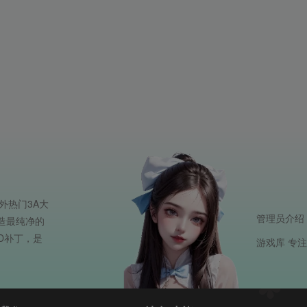
外热门3A大
管理员介绍
打造最纯净的
D补丁，是
游戏库 专