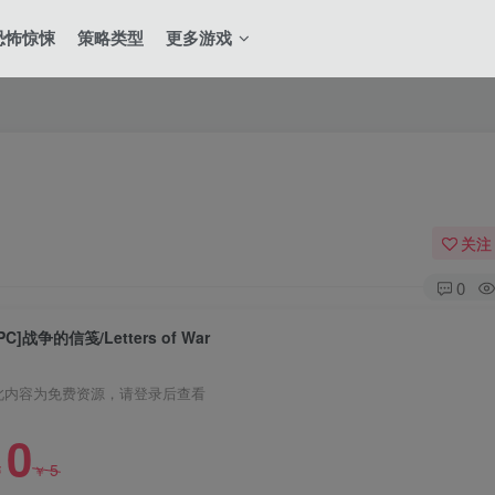
恐怖惊悚
策略类型
更多游戏
关注
0
PC]战争的信笺/Letters of War
此内容为免费资源，请登录后查看
0
全站积分可通过签到和每日任务获取，可别错过
5
￥
￥