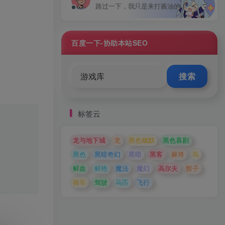
路过一下，我只是来打酱油的！
百度一下-协助本站SEO
搜索
标签云
龙与地下城
龙
黑色幽默
黑色喜剧
黑色
黑暗奇幻
黑暗
黑客
麻将
鸟
鲜血
鲜艳
魔法
魔幻
高尔夫
骰子
骑车
驾驶
马匹
飞行