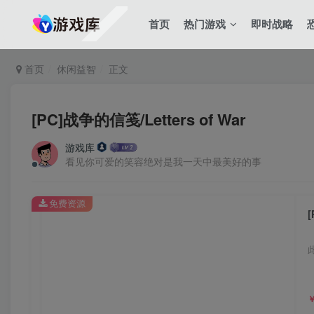
首页
热门游戏
即时战略
首页
休闲益智
正文
[PC]战争的信笺/Letters of War
游戏库
看见你可爱的笑容绝对是我一天中最美好的事
免费资源
[