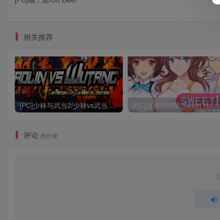
相关推荐
[PC]少林与武当2/少林vs武当2/Shaolin vs Wutang 2
[PC]甜蜜消消屋/Sweet Hous
评论
抢沙发