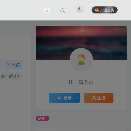
开通会员
私信
39
12
HI！请登录
登录
注册
哦！
哈喽~