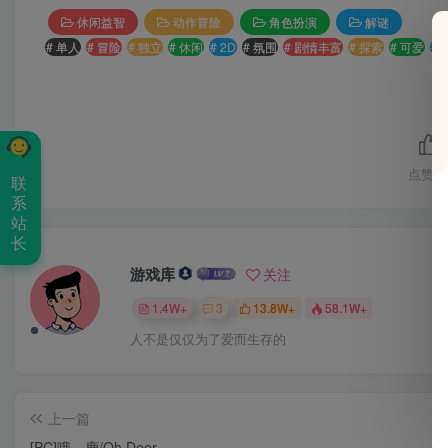
休闲益智
动作冒险
角色扮演
解谜
# 单人
# 冒险
# 独立
# 休闲
# 2D
# 氛围
# 剧情丰富
# 探索
# 可爱
# 
点赞
1
联
系
站
长
游戏库
关注
1.4W+
3
13.8W+
58.1W+
人不是仅仅为了爱而生存的
上一篇
[PC]哦，鹿/Oh Deer