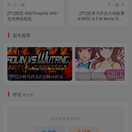
上一篇
下一篇
[PC]医院 666/Hospital 666/
[PC]世界汽车拉力锦标赛
支持网络联机
8/WRC 8 FIA World Rally
Championship
相关推荐
[PC]少林与武当2/少林vs武当2/Shaolin vs Wutang 2
[PC]甜蜜消消屋/Sweet Hous
评论
抢沙发
请登录后发表评论
登录
注册