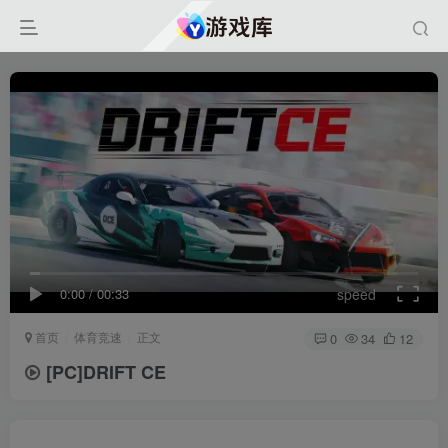
0:00
/
00:33
speed
首页
体育竞速
正文
0
34
12
[PC]DRIFT CE