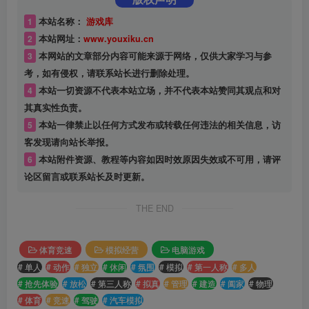
1
本站名称：
游戏库
2
本站网址：
www.youxiku.cn
3
本网站的文章部分内容可能来源于网络，仅供大家学习与参
考，如有侵权，请联系站长进行删除处理。
4
本站一切资源不代表本站立场，并不代表本站赞同其观点和对
其真实性负责。
5
本站一律禁止以任何方式发布或转载任何违法的相关信息，访
客发现请向站长举报。
6
本站附件资源、教程等内容如因时效原因失效或不可用，请评
论区留言或联系站长及时更新。
THE END
体育竞速
模拟经营
电脑游戏
# 单人
# 动作
# 独立
# 休闲
# 氛围
# 模拟
# 第一人称
# 多人
# 抢先体验
# 放松
# 第三人称
# 拟真
# 管理
# 建造
# 阖家
# 物理
# 体育
# 竞速
# 驾驶
# 汽车模拟