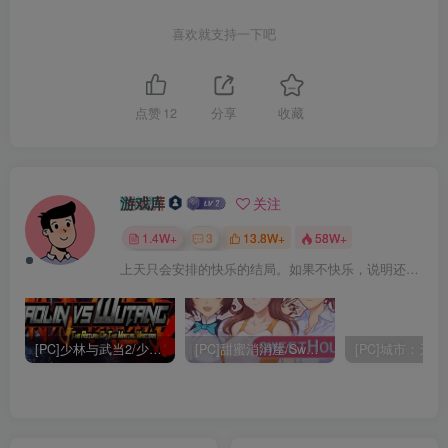
喜欢就支持一下吧
点赞
12
分享
收藏
游戏库
关注
1.4W+
3
13.8W+
58W+
上天只会安排的快乐的结局。如果不快乐，说明还不是最后结局
[PC]少林与武当2/少林vs武当2/Shaolin vs Wutang 2
[PC]甜蜜消消屋/Sweet House