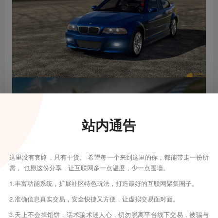
站内通告
这里没有套路，只有干货。 希望每一个来到这里的你，都能带走一份所
需， 也愿这份分享，让互联网多一点温度，少一点围墙。
1.丰富功能系统，扩展社区特色玩法，打造最好的互联网聚集圈子。
2.准确信息真实交易，安全快捷又方便，让虚拟交易面对面。
3.天上不会掉馅饼，话术骗术迷人心，切勿脱离平台线下交易，被骗与