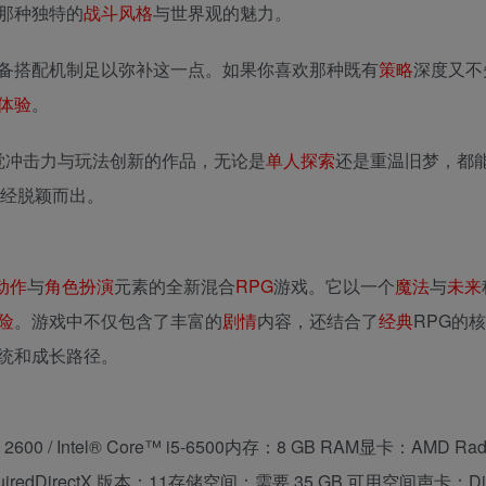
那种独特的
战斗
风格
与世界观的魅力。
备搭配机制足以弥补这一点。如果你喜欢那种既有
策略
深度又不
体验
。
兼具视觉冲击力与玩法创新的作品，无论是
单人
探索
还是重温旧梦，都
经脱颖而出。
动作
与
角色扮演
元素的全新混合
RPG
游戏。它以一个
魔法
与
未来
险
。游戏中不仅包含了丰富的
剧情
内容，还结合了
经典
RPG的
统和成长路径。
600 / Intel® Core™ i5-6500内存：8 GB RAM显卡：AMD Ra
quiredDirectX 版本：11存储空间：需要 35 GB 可用空间声卡：Dir