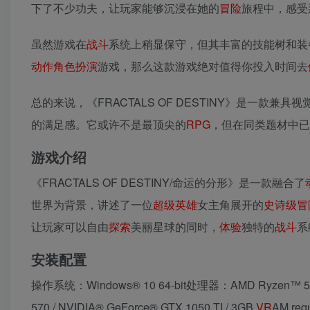
下了不少功夫，让玩家能够沉浸在她的
冒险
旅程中，感受
虽然游戏在
战斗
系统上稍显保守，但其丰富的技能树和装
动作
角色扮演
游戏，那么这款游戏绝对值得你投入时间去
总的来说，《FRACTALS OF DESTINY》是一款
的满足感。它或许不是最顶尖的
RPG
，但在同类题材中已
游戏介绍
《FRACTALS OF DESTINY/命运的分形》是一款融合了
世界为背景，讲述了一位
超级英雄
女主角展开的
史诗级
冒
让玩家可以自由
探索
美丽星球的同时，
体验
独特的
战斗
系
安装配置
操作系统：Windows® 10 64-bit处理器：AMD Ryzen™ 5 2
570 / NVIDIA® GeForce® GTX 1050 TI / 3GB
VR
AM re