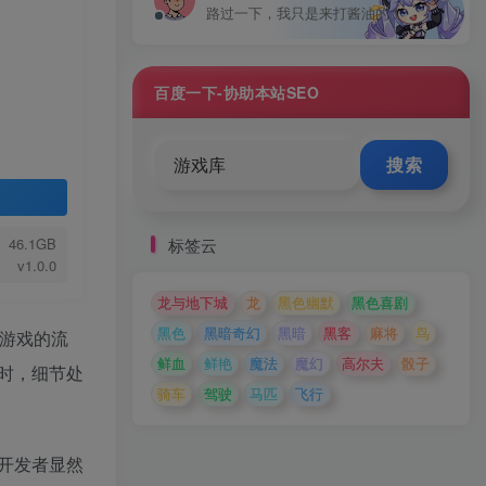
路过一下，我只是来打酱油的！
百度一下-协助本站SEO
搜索
标签云
46.1GB
v1.0.0
龙与地下城
龙
黑色幽默
黑色喜剧
黑色
黑暗奇幻
黑暗
黑客
麻将
鸟
游戏的流
鲜血
鲜艳
魔法
魔幻
高尔夫
骰子
时，细节处
骑车
驾驶
马匹
飞行
开发者显然