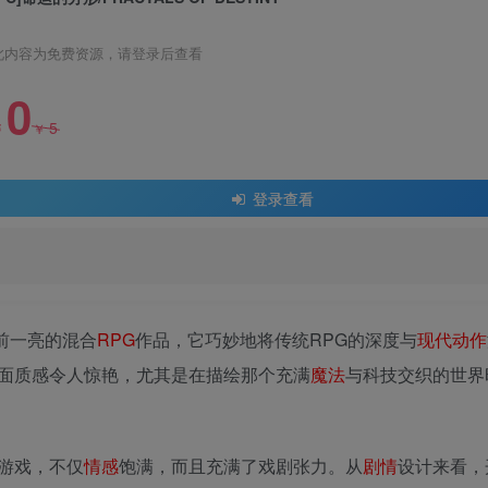
此内容为免费资源，请登录后查看
0
5
￥
￥
登录查看
人眼前一亮的混合
RPG
作品，它巧妙地将传统RPG的深度与
现代
动作
面质感令人惊艳，尤其是在描绘那个充满
魔法
与科技交织的世界
游戏，不仅
情感
饱满，而且充满了戏剧张力。从
剧情
设计来看，