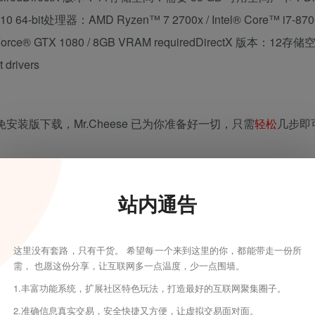
® 10 64-bit处理器：AMD Ryzen™ 7 2700x / Intel® Core™ i7-
orce® GTX 1080 / 8GB VRAM requiredDirectX 版本：12
drivers
安装版下载，Mr.Cheese 已为你准备好一切，只需
轻松
几步即
站内通告
这里没有套路，只有干货。 希望每一个来到这里的你，都能带走一份所
需， 也愿这份分享，让互联网多一点温度，少一点围墙。
1.丰富功能系统，扩展社区特色玩法，打造最好的互联网聚集圈子。
2.准确信息真实交易，安全快捷又方便，让虚拟交易面对面。