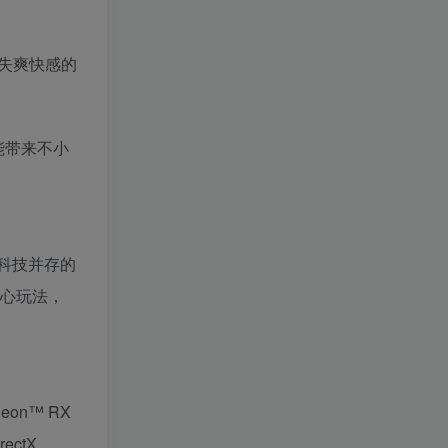
失爽快感的
能带来不小
科技并存的
核心玩法，
deon™ RX
ectX