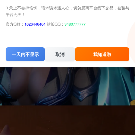
3.天上不会掉馅饼，话术骗术迷人心，切勿脱离平台线下交易，被骗与
平台无关！
官方Q群：
1026446464
站长QQ：
3480777777
一天内不显示
取消
我知道啦