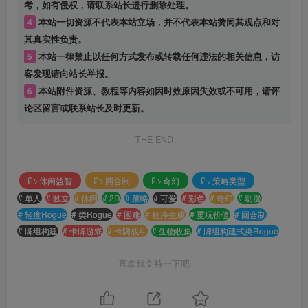
考，如有侵权，请联系站长进行删除处理。
4
本站一切资源不代表本站立场，并不代表本站赞同其观点和对
其真实性负责。
5
本站一律禁止以任何方式发布或转载任何违法的相关信息，访
客发现请向站长举报。
6
本站附件资源、教程等内容如因时效原因失效或不可用，请评
论区留言或联系站长及时更新。
THE END
休闲益智
回合制
奇幻
策略类型
# 单人
# 独立
# 休闲
# 2D
# 策略
# 可爱
# 彩色
# 奇幻
# 动漫
# 轻度Rogue
# 类Rogue
# 困难
# 程序生成
# 重玩价值
# 回合制
# 牌组构建
# 卡牌游戏
# 卡牌战斗
# 生物收集
# 牌组构建式类Rogue
喜欢就支持一下吧