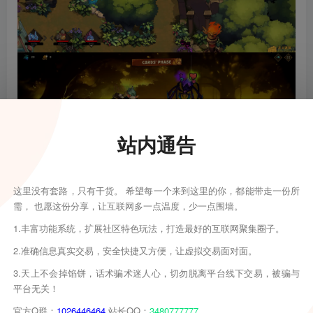
站内通告
这里没有套路，只有干货。 希望每一个来到这里的你，都能带走一份所
需， 也愿这份分享，让互联网多一点温度，少一点围墙。
1.丰富功能系统，扩展社区特色玩法，打造最好的互联网聚集圈子。
2.准确信息真实交易，安全快捷又方便，让虚拟交易面对面。
3.天上不会掉馅饼，话术骗术迷人心，切勿脱离平台线下交易，被骗与
平台无关！
官方Q群：
1026446464
站长QQ：
3480777777