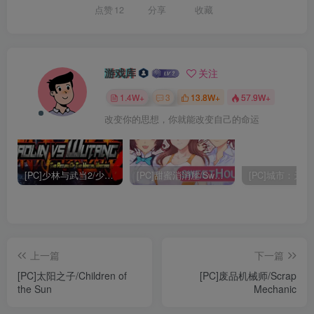
点赞
12
分享
收藏
游戏库
关注
1.4W+
3
13.8W+
57.9W+
改变你的思想，你就能改变自己的命运
[PC]少林与武当2/少林vs武当2/Shaolin vs Wutang 2
[PC]甜蜜消消屋/Sweet House
上一篇
下一篇
[PC]太阳之子/Children of
[PC]废品机械师/Scrap
the Sun
Mechanic