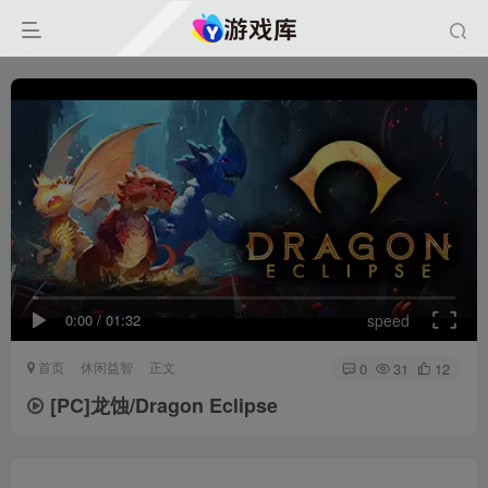
0:00
/
01:32
speed
首页
休闲益智
正文
0
31
12
[PC]龙蚀/Dragon Eclipse