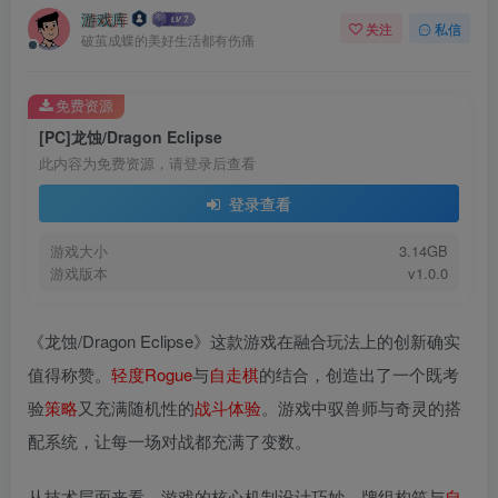
游戏库
关注
私信
破茧成蝶的美好生活都有伤痛
免费资源
[PC]龙蚀/Dragon Eclipse
此内容为免费资源，请登录后查看
登录查看
游戏大小
3.14GB
游戏版本
v1.0.0
《龙蚀/Dragon Eclipse》这款游戏在融合玩法上的创新确实
值得称赞。
轻度Rogue
与
自走棋
的结合，创造出了一个既考
验
策略
又充满随机性的
战斗
体验
。游戏中驭兽师与奇灵的搭
配系统，让每一场对战都充满了变数。
从技术层面来看，游戏的核心机制设计巧妙，牌组构筑与
自