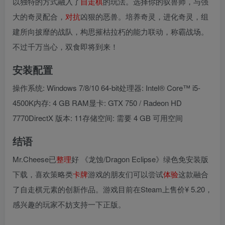
以独特的方式融入了
自走棋
的玩法。选择你的驭兽师，与强
大的奇灵配合，
对抗
凶狠的恶兽。培养奇灵，进化奇灵，组
建所向披靡的战队，构思摧枯拉朽的能力联动，称霸战场。
不过千万当心，双食即将到来！
安装配置
操作系统: Windows 7/8/10 64-bit处理器: Intel® Core™ i5-
4500K内存: 4 GB RAM显卡: GTX 750 / Radeon HD
7770DirectX 版本: 11存储空间: 需要 4 GB 可用空间
结语
Mr.Cheese已
整理
好 《龙蚀/Dragon Eclipse》绿色免安装版
下载，喜欢策略类
卡牌
游戏的朋友们可以尝试
体验
这款融合
了自走棋元素的创新作品。游戏目前在Steam上售价¥ 5.20，
感兴趣的玩家不妨支持一下正版。