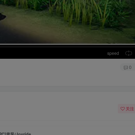
speed
0
关注
PC]兜风/Joyride