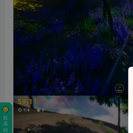
联
系
站