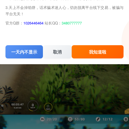
3.天上不会掉馅饼，话术骗术迷人心，切勿脱离平台线下交易，被骗与
平台无关！
官方Q群：
1026446464
站长QQ：
3480777777
一天内不显示
取消
我知道啦