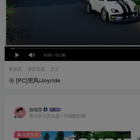
0:00
/
01:06
首页
体育竞速
正文
[PC]兜风/Joyride
游戏库
努力学习其实是一件很酷的事
免费资源
[