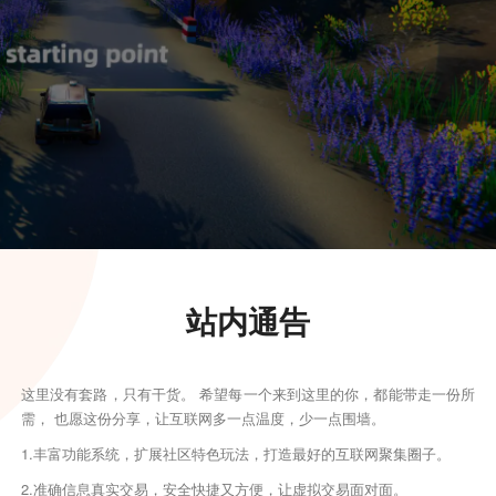
站内通告
这里没有套路，只有干货。 希望每一个来到这里的你，都能带走一份所
需， 也愿这份分享，让互联网多一点温度，少一点围墙。
1.丰富功能系统，扩展社区特色玩法，打造最好的互联网聚集圈子。
2.准确信息真实交易，安全快捷又方便，让虚拟交易面对面。