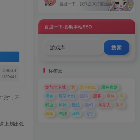
路过一下，我只是来打酱油的！
百度一下-协助本站SEO
搜索
标签云
2.45GB
.11129441
龙与地下城
龙
黑色幽默
黑色喜剧
黑色
黑暗奇幻
黑暗
黑客
麻将
鸟
“兜”；不
鲜血
鲜艳
魔法
魔幻
高尔夫
骰子
骑车
驾驶
马匹
飞行
道上划出弧