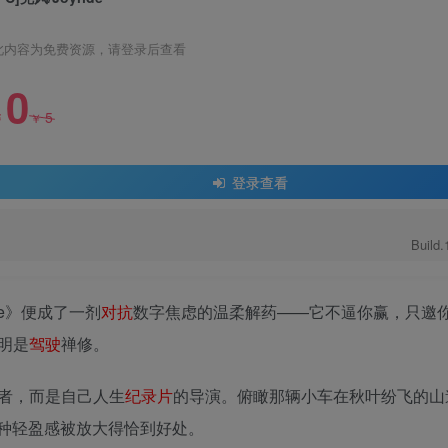
此内容为免费资源，请登录后查看
0
5
￥
￥
登录查看
Build
de》便成了一剂
对抗
数字焦虑的温柔解药——它不逼你赢，只邀你
明是
驾驶
禅修。
者，而是自己人生
纪录片
的导演。俯瞰那辆小车在秋叶纷飞的山
这种轻盈感被放大得恰到好处。