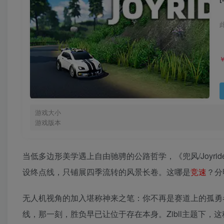
游戏大小
游戏版本
当低多边形美学遇上自由驰骋的公路哲学，《兜风/Joyri
设终点线，只铺展四季流转的风景长卷。这哪是
竞速
？分
无人机视角的加入堪称神来之笔：你不再是赛道上的孤勇
线，那一刻，胜负早已让位于存在本身。Zibll主题下，