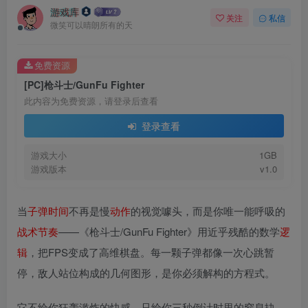
游戏库
关注
私信
微笑可以晴朗所有的天
免费资源
[PC]枪斗士/GunFu Fighter
此内容为免费资源，请登录后查看
登录查看
游戏大小
1GB
游戏版本
v1.0
当
子弹时间
不再是慢
动作
的视觉噱头，而是你唯一能呼吸的
战术
节奏
——《枪斗士/GunFu Fighter》用近乎残酷的数学
逻
辑
，把FPS变成了高维棋盘。每一颗子弹都像一次心跳暂
停，敌人站位构成的几何图形，是你必须解构的方程式。
它不给你狂轰滥炸的快感，只给你三秒倒计时里的窒息抉