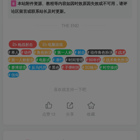
6
本站附件资源、教程等内容如因时效原因失效或不可用，请评
论区留言或联系站长及时更新。
THE END
枪战射击
电脑游戏
# 单人
# 动作
# 角色扮演
# 第一人称
# 射击
# 动作角色扮演
# 战术
# 第一人称射击
# 电影式
# 潜行
# 时间管理
# 90年代
# 战术角色扮演
# 赛博朋克
# 反乌托邦
# 黑色
# 子弹时间
# 3D格斗
# 时空操控
# 信仰
喜欢就支持一下吧
点赞
13
分享
收藏