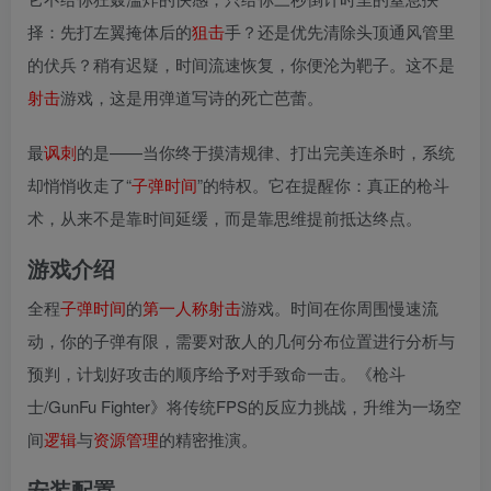
择：先打左翼掩体后的
狙击
手？还是优先清除头顶通风管里
的伏兵？稍有迟疑，时间流速恢复，你便沦为靶子。这不是
射击
游戏，这是用弹道写诗的死亡芭蕾。
最
讽刺
的是——当你终于摸清规律、打出完美连杀时，系统
却悄悄收走了“
子弹时间
”的特权。它在提醒你：真正的枪斗
术，从来不是靠时间延缓，而是靠思维提前抵达终点。
游戏介绍
全程
子弹时间
的
第一人称
射击
游戏。时间在你周围慢速流
动，你的子弹有限，需要对敌人的几何分布位置进行分析与
预判，计划好攻击的顺序给予对手致命一击。《枪斗
士/GunFu Fighter》将传统FPS的反应力挑战，升维为一场空
间
逻辑
与
资源
管理
的精密推演。
安装配置