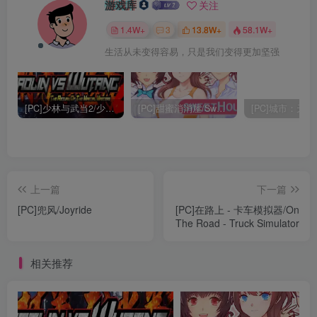
游戏库
关注
1.4W+
3
13.8W+
58.1W+
生活从未变得容易，只是我们变得更加坚强
[PC]少林与武当2/少林vs武当2/Shaolin vs Wutang 2
[PC]甜蜜消消屋/Sweet House
上一篇
下一篇
[PC]兜风/Joyride
[PC]在路上 - 卡车模拟器/On
The Road - Truck Simulator
相关推荐